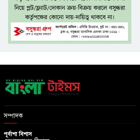
দিল্লিতে শেখ হাসিনার সংবাদমাধ্যমে
বক্তব্যে তীব্র ক্ষোভ বাংলাদেশের
জামিনে থাকা অবস্থায় নির্বাচনী জয়,
রুখসার আহমেদকে ঘিরে বিতর্ক
টাঙ্গাইলে বাতিঘর আদর্শ পাঠাগারের
ফ্রি ব্লাড গ্রুপিং ক্যাম্পেইন
বাংলাদেশে চালু হচ্ছে বিশ্বখ্যাত থাই
কফি চেইন ‘ক্যাফে আমাজন’
সম্পাদক
পূর্বাশা বিশাস