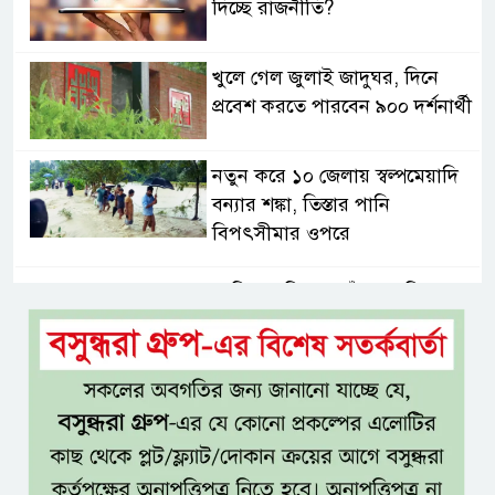
দিচ্ছে রাজনীতি?
খুলে গেল জুলাই জাদুঘর, দিনে
প্রবেশ করতে পারবেন ৯০০ দর্শনার্থী
নতুন করে ১০ জেলায় স্বল্পমেয়াদি
বন্যার শঙ্কা, তিস্তার পানি
বিপৎসীমার ওপরে
আড়িয়াল বিলের পাঁচ প্রজাতির
দেশীয় মাছে মিলল মাইক্রোপ্লাস্টিক,
সবচেয়ে বেশি কই মাছে
সিলেটের সাবেক মন্ত্রী-এমপিদের
কেউ আত্মগোপনে, কেউ বিদেশে