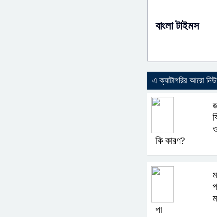
বাংলা টাইমস
এ ক্যাটাগরির আরো নি
জ
ব
ও
কি কারণ?
ম
প
ম
পা