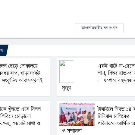
আপলোডকারীর সব সংবাদ
উজ
ঙ্গল ছেড়ে লোকালয়ে
একই খাটে মা-ছেলে
িষধর সাপ, খাদ্যসংকট
লাশ, শিশুর হাত-পা ব
 সংকুচিত আবাসস্থলই
—যশোরে রহস্যজ
মৃত্যু
াকে খুঁজতে এসে মিলল
টাঙ্গাইলে নিহত ১৪ 
লিথিনে মোড়ানো
মিনিবাস মালিকের
রদেহ, মেলেনি মাথা ও
পরিবারকে আর্থিক অ
ও সম্মাননা