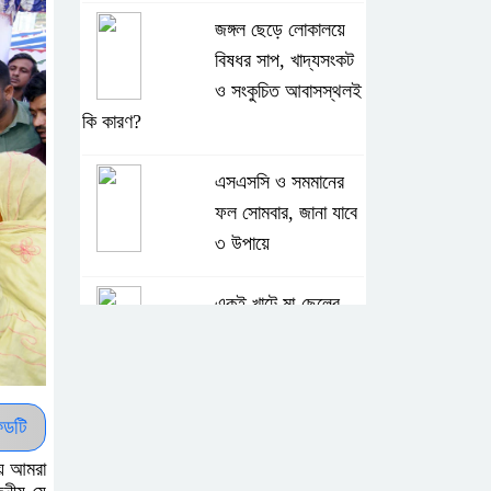
জঙ্গল ছেড়ে লোকালয়ে
বিষধর সাপ, খাদ্যসংকট
ও সংকুচিত আবাসস্থলই
কি কারণ?
এসএসসি ও সমমানের
ফল সোমবার, জানা যাবে
৩ উপায়ে
একই খাটে মা-ছেলের
লাশ, শিশুর হাত-পা বাঁধা
—যশোরে রহস্যজনক
মৃত্যু
ডটি
মাকে খুঁজতে এসে মিলল
য়ে আমরা
পলিথিনে মোড়ানো