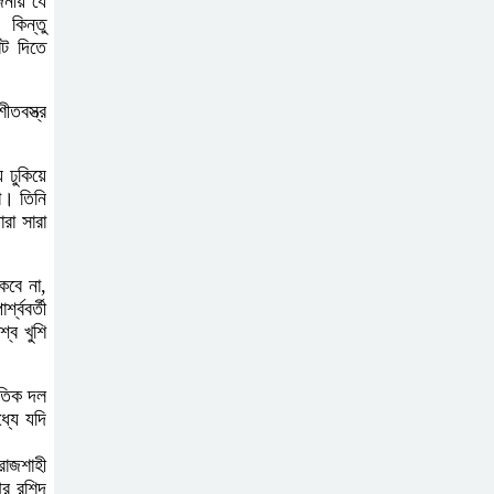
জনীয় যে
 কিন্তু
মরদেহ, মেলেনি মাথা ও
োট দিতে
পা
তবস্ত্র
কম বয়সেই বন্ধ্যাত্বের
ঝুঁকি? নারীদের ৩ লক্ষণে
ঢুকিয়ে
সতর্ক হওয়ার পরামর্শ
া। তিনি
রা সারা
ইনফ্লুয়েঞ্জা ঠেকাতে
নতুন আশার আলো,
কবে না,
প্রবীণদের জন্য
শ্ববর্তী
্ব খুশি
এমআরএনএ ফ্লু টিকা
ব্যবহৃত রাখি ডাস্টবিনে
ৈতিক দল
্যে যদি
ফেলেন? ভুলেও নয়,
জেনে নিন কী করা উচিত
রাজশাহী
আর রশিদ