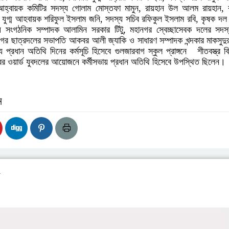
আহ্বায়ক কমিটির সদস্য গোলাম মোস্তফা মামুন, রায়হান উল আলম রায়হান, 
 যুগ্ম আহবায়ক শরিফুল ইসলাম জনি, সদস্য সচিব রফিকুল ইসলাম রবি, কৃষক দল কেন
য় সংগঠনিক সম্পাদক আলামিন সরকার টিটু, মহানগর স্বেচ্ছাসেবক দলের সদস
নগর ছাত্রদলের সভাপতি আকবর আলী জ্যাকি ও সাধারণ সম্পাদক খন্দকার মাকসুদু
 প্রধান অতিথি দিনের কর্মসূচি হিসেবে গুলজারবাগ স্কুল প্রাঙ্গনে শীতবস্ত্র 
র ওয়ার্ড যুবদলের আয়োজনে কর্মীসভায় প্রধান অতিথি হিসেবে উপস্থিত ছিলেন।
ন
য