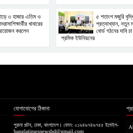
াড়ে ৩ হাজার এতিম ও
৫ শতাংশ মজুরি বৃদ্ধ
াদরাসাশিক্ষার্থীর খাবারের
প্রত্যাখ্যান, নতুন 
আয়োজন করলেন
বোর্ড গঠনের দাবি চা
শ্রমিক ইউনিয়নের
যোগাযোগের ঠিকানা
প্
পুরানা পল্টন, ঢাকা, বাংলাদেশ। ফোন: ০১৯৪৬৭৪৬৭৫৫ ইমেইল-
A
banglatimesnewsbd@gmail.com