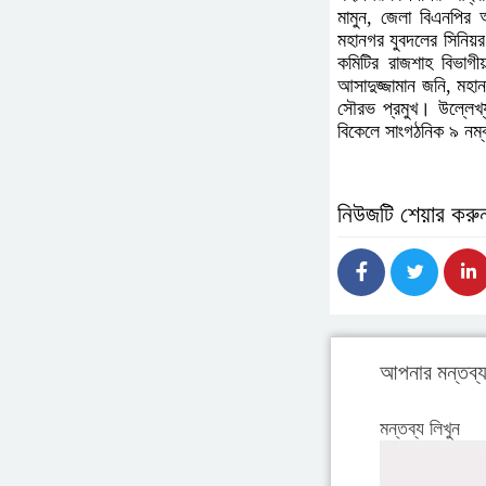
মামুন, জেলা বিএনপির 
মহানগর যুবদলের সিনিয়র
কমিটির রাজশাহ বিভাগী
আসাদুজ্জামান জনি, মহা
সৌরভ প্রমুখ। উল্লেখ্য
বিকেলে সাংগঠনিক ৯ নম্ব
নিউজটি শেয়ার করু
আপনার মন্তব্
মন্তব্য লিখুন