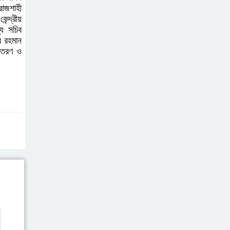
রাজশাহী
বেসরকারি জ্বালানি তেল
্দ্রীয়
আমদানিতে বিশেষ
্য সচিব
সুবিধার অভিযোগ
র রহমান
বিতরণ ও
ভিত্তিহীন: জ্বালানি বিভাগ
শেখ হাসিনা চাইলেই কি
দেশে ফিরতে পারবেন?