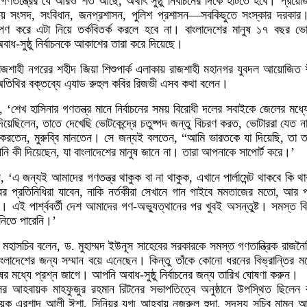
গণতন্ত্রের যে আরও শর্ত আছে, অর্থাৎ সুষ্ঠু নির্বাচনের দিকে হাঁটতে হবে। প্রয়ো
য় সংসদ, সংবিধান, জনপ্রশাসন, পুলিশ প্রশাসন—সবকিছুতে সংস্কার দরকার।
ষেপণ করে এটা নিয়ে তর্কবিতর্ক করলে হবে না। বাংলাদেশের মানুষ ১৭ বছর ভ
াধ-সুষ্ঠু নির্বাচনকে আকাশের তারা করে দিয়েছে।
শাহী নগরের শহীদ জিয়া শিশুপার্ক এলাকায় রাজশাহী মহানগর যুবদল আয়োজিত শী
ন অতিথির বক্তব্যে এ্যাড রুহুল কবির রিজভী এসব কথা বলেন।
 ‘শেখ হাসিনার গণতন্ত্র মানে নির্বাচনের সময় বিরোধী দলের সবাইকে জেলের মধ্যে 
দিয়েছিলেন, তাতে দেখেছি ভোটকেন্দ্রে চতুষ্পদ জন্তু বিচরণ করত, ভোটাররা যেত ন
করতেন, মুরুব্বি মানতেন। সে জন্যই বলতেন, “আমি ভারতকে যা দিয়েছি, তা তা
 কী দিয়েছেন, যা বাংলাদেশের মানুষ জানে না। তারা আপনাকে সাপোর্ট করে।’
‘এ জন্যই আমাদের গণতন্ত্র থাকুক বা না থাকুক, এখানে পার্লামেন্ট থাকবে কি থা
ারের প্রতিনিধিরা যাবেন, নাকি নর্তকীরা সেখানে গান গাইবে মমতাজের মতো, আর পার্
 এই পার্শ্ববর্তী দেশ আমাদের গণ-অভ্যুত্থানের পর খুবই অসন্তুষ্ট। সমস্ত বিশ
নিতে পারেনি।’
্ম মহাসচিব বলেন, ড. মুহাম্মদ ইউনূস সাহেবের সরকারকে সমস্ত গণতান্ত্রিক রাজন
াংলাদেশের জন্য সম্মান বয়ে এনেছেন। কিন্তু তাঁকে কোনো ধরনের বিভ্রান্তির মধ
র মধ্যে প্রশ্ন জাগে। আপনি অবাধ-সুষ্ঠু নির্বাচনের জন্য তারিখ ঘোষণা করুন।
ের আহবায়ক মাহফুজুর রহমান রিটনের সভাপতিত্বে অনুষ্ঠানে উপস্থিত ছিলেন 
়ক এরশাদ আলী ঈশা, সিনিয়র যুগ্ম আহ্বায় নজরুল হুদা, সদস্য সচিব মামুন 