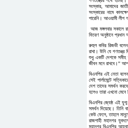
গণতন্ত্রের পথে হাঁটছি। 
সংস্কার, আমাদের জাতী
সংস্কারের নামে কালক্
পারেনি। আওয়ামী লীগ অব
আজ মঙ্গলবার সকালে রাজ
বিতরণ অনুষ্ঠানে প্রধা
রুহুল কবির রিজভী বলেন,
রাখা। উনি যে গণতন্ত্র 
শুধু একটি দেশকে সমীহ 
জীবন মনে রাখবে।” আপনি
বিএনপির এই নেতা বলেন, 
সেই পার্লামেন্টে সত্যিক
দেশ তাদের সমর্থন করবে।
হলেও তারা এখনো মেনে 
বিএনপির জ্যেষ্ঠ এই যুগ
সমর্থন দিয়েছে। তিনি ব
কেউ ফেলে, তাহলে মানুষে
রাজশাহী মহানগর যুবদল
মহানগর বিএনপির আহ্বায