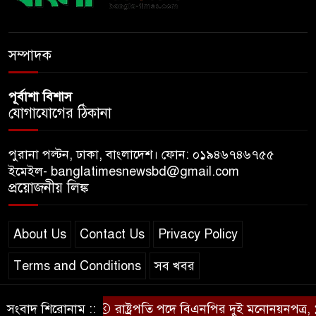
মাকে খুঁজতে এসে মিলল পলিথিনে
মোড়ানো মরদেহ, মেলেনি মাথা ও
পা
সম্পাদক
পূর্বাশা বিশাস
যোগাযোগের ঠিকানা
পুরানা পল্টন, ঢাকা, বাংলাদেশ। ফোন: ০১৯৪৬৭৪৬৭৫৫
ইমেইল- banglatimesnewsbd@gmail.com
প্রয়োজনীয় লিঙ্ক
About Us
Contact Us
Privacy Policy
Terms and Conditions
সব খবর
সংবাদ শিরোনাম ::
রাষ্ট্রপতি পদে বিএনপির দুই মনোনয়নপত্র, ১১ দলে
© স্বত্ব বাংলা-টাইমস ২০২০-২০২৪