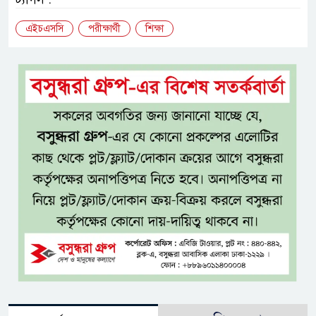
এইচএসসি
পরীক্ষার্থী
শিক্ষা