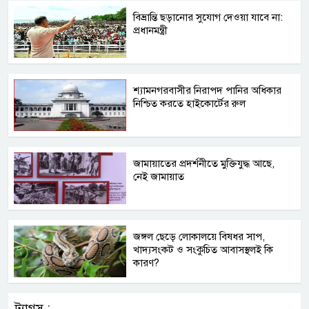
বিভ্রান্তি ছড়ানোর সুযোগ দেওয়া যাবে না:
প্রধানমন্ত্রী
শ্যামনগরবাসীর নিরাপদ পানির অধিকার
নিশ্চিত করতে হাইকোর্টের রুল
জামায়াতের প্রদর্শনীতে মুক্তিযুদ্ধ আছে,
নেই জামায়াত
জঙ্গল ছেড়ে লোকালয়ে বিষধর সাপ,
খাদ্যসংকট ও সংকুচিত আবাসস্থলই কি
কারণ?
ট্যাগস :