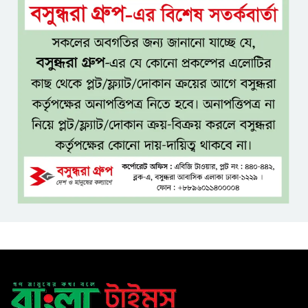
রুল
জামায়াতের প্রদর্শনীতে মুক্তিযুদ্ধ
আছে, নেই জামায়াত
জঙ্গল ছেড়ে লোকালয়ে বিষধর সাপ,
খাদ্যসংকট ও সংকুচিত আবাসস্থলই
কি কারণ?
এসএসসি ও সমমানের ফল
সোমবার, জানা যাবে ৩ উপায়ে
একই খাটে মা-ছেলের লাশ, শিশুর
হাত-পা বাঁধা—যশোরে রহস্যজনক
মৃত্যু