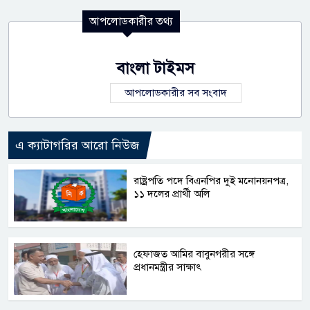
আপলোডকারীর তথ্য
বাংলা টাইমস
আপলোডকারীর সব সংবাদ
এ ক্যাটাগরির আরো নিউজ
রাষ্ট্রপতি পদে বিএনপির দুই মনোনয়নপত্র,
১১ দলের প্রার্থী অলি
হেফাজত আমির বাবুনগরীর সঙ্গে
প্রধানমন্ত্রীর সাক্ষাৎ