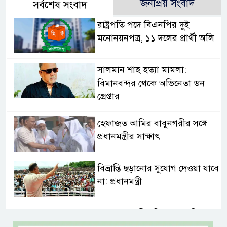
জনপ্রিয় সংবাদ
সর্বশেষ সংবাদ
রাষ্ট্রপতি পদে বিএনপির দুই
মনোনয়নপত্র, ১১ দলের প্রার্থী অলি
সালমান শাহ হত্যা মামলা:
বিমানবন্দর থেকে অভিনেতা ডন
গ্রেপ্তার
হেফাজত আমির বাবুনগরীর সঙ্গে
প্রধানমন্ত্রীর সাক্ষাৎ
বিভ্রান্তি ছড়ানোর সুযোগ দেওয়া যাবে
না: প্রধানমন্ত্রী
শ্যামনগরবাসীর নিরাপদ পানির
অধিকার নিশ্চিত করতে হাইকোর্টের