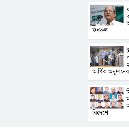
ধ
ব
আ
ফখরুল
ট
আর্থিক অনুদানে
ম
বিদেশে