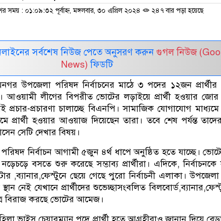
ের সময় : ০১:০৯:৩২ পূর্বাহ্ন, মঙ্গলবার, ৩০ এপ্রিল ২০২৪
২৪৭ বার পড়া হয়েছে
নলাইনের সর্বশেষ নিউজ পেতে অনুসরণ করুন
গুগল নিউজ (Goo
News)
ফিডটি
জয়নগর উপজেলা পরিষদ নির্বাচনের মাঠে ৩ পদের ১২জন প্রার্থীর প
ছে। আওয়ামী লীগের বিপরীত ভোটের লড়াইয়ে প্রার্থী হওয়ার জোর প্র
 প্রচার-প্রচারণা চালাচ্ছে বিএনপি। সামাজিক যোগাযোগ মাধ্যমে
ে প্রার্থী হওয়ার আওয়াজ দিয়েছেন তারা। তবে শেষ পর্যন্ত তাদের
আসেন সেটি দেখার বিষয়।
রিষদ নির্বাচন আগামী ৫জুন ৪র্থ ধাপে অনুষ্ঠিত হতে যাচ্ছে। ভোট
েচড়ে বসতে শুরু করেছে সম্ভাব্য প্রার্থীরা। এদিকে, নির্বাচনকে
ার ,ব্যানার,ফেস্টুনে ছেয়ে গেছে পুরো নির্বাচনী এলাকা। উপজেলা প্র
ান নেই যেখানে প্রার্থীদের শুভেচ্ছাসংবলিত বিলবোর্ড,ব্যানার,ফেস্
্বত্র বিরাজ করছে ভোটের আমেজ।
িলা ভাইস চেয়ারম্যান পদে প্রার্থী হতে আগ্রহীরাও জানান দিয়ে বেড়া