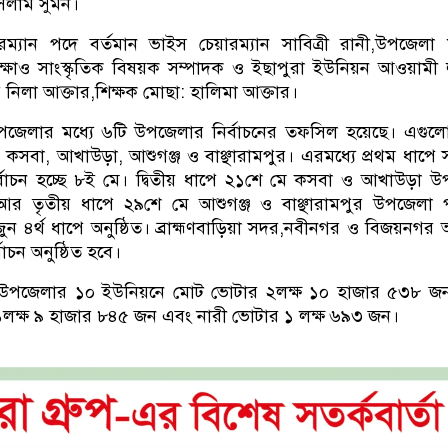
সলাম সুমন।
ম্যান পদে বর্তমান ভাইস চেয়ারম্যান সাবিত্রী রানী,উপজেলা
্ষাও সাংস্কৃতিক বিষয়ক সম্পাদক ও ইছাপুরা ইউনিয়ন আওয়ামী
 নিলা আক্তার,শিক্ষক মোছা: হালিমা আক্তার।
 ৯ উপজেলার মধ্যে ৬টি উপজেলার নির্বাচনের তফসিল হয়েছে। এগুলো
কসবা, আখাউড়া, আশুগঞ্জ ও বাঞ্ছারামপুর। এরমধ্যে প্রথম ধাপে
বাচন হচ্ছে ৮ই মে। দ্বিতীয় ধাপে ২১শে মে কসবা ও আখাউড়া 
 আর তৃতীয় ধাপে ২৯শে মে আশুগঞ্জ ও বাঞ্ছারামপুর উপজেলা
ুন ৪র্থ ধাপে অনুষ্ঠিত। ব্রাহ্মণবাড়িয়া সদর,নবীনগর ও বিজয়নগর
বাচন অনুষ্ঠিত হবে।
গর উপজেলার ১০ ইউনিয়নে মোট ভোটার ২লক্ষ ১০ হাজার ৫৩৮ জ
 ১লক্ষ ৯ হাজার ৮৪৫ জন এবং নারী ভোটার ১ লক্ষ ৬৯৩ জন।