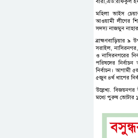
বারী,এড:রফিকুল ই
মহিলা ভাইস চেয়ার
আওয়ামী লীগের শিক
সদস্য নাজমুন নাহার
ব্রাহ্মণবাড়িয়ার
সরাইল, নাসিরনগর, 
ও নাসিরনগরের নির্
পরিষদের নির্বাচন
নির্বাচন। আগামী ৫জ
৫জুন ৪র্থ ধাপের নির্
উল্লেখ্য. বিজয়ন
মধ্যে পুরুষ ভোটার