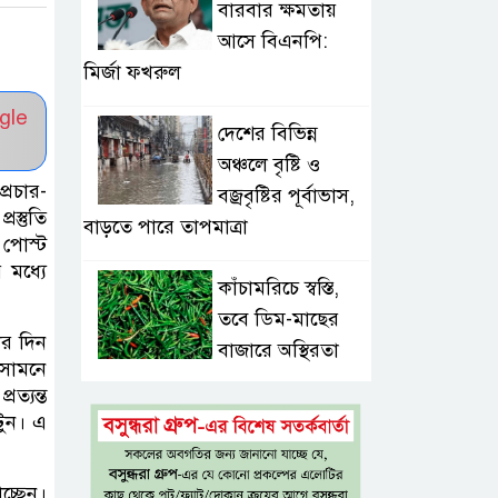
বারবার ক্ষমতায়
আসে বিএনপি:
মির্জা ফখরুল
gle
দেশের বিভিন্ন
অঞ্চলে বৃষ্টি ও
্রচার-
বজ্রবৃষ্টির পূর্বাভাস,
স্তুতি
বাড়তে পারে তাপমাত্রা
 পোস্ট
 মধ্যে
কাঁচামরিচে স্বস্তি,
তবে ডিম-মাছের
ের দিন
বাজারে অস্থিরতা
 সামনে
ত্যন্ত
সড়কে একদিনে প্রাণ
টুন। এ
গেল ১৬ জনের,
সিলেটে বাস সংঘর্ষে
চ্ছেন।