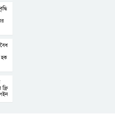
দ্ধি
ের
অবৈধ
 হক
র
ফ্রি
্পেইন