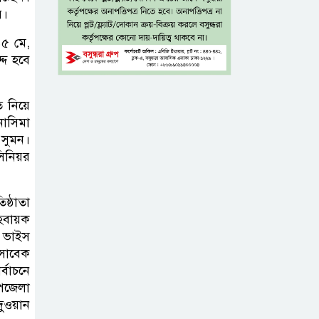
নিহত ৮
য়।
৫ মে,
নগ্ন প্রেমে, নগ্ন মনে
্দ হবে
ি নিয়ে
ইলিয়াস আলী গুমের
নাসিমা
ঘটনা পৃথক মামলা
 সুমন।
হিসেবে তদন্তের
সিনিয়র
সিদ্ধান্ত ট্রাইব্যুনালের
ষ্ঠাতা
প্রথম শ্রেণিতে ভর্তি
হবায়ক
হবে লটারিতে,
র ভাইস
দ্বিতীয় থেকে নবম
 সাবেক
বাচনে
শ্রেণিতে থাকছে ভর্তি পরীক্ষা
উপজেলা
দুওয়ান
৫ শতাংশ মজুরি