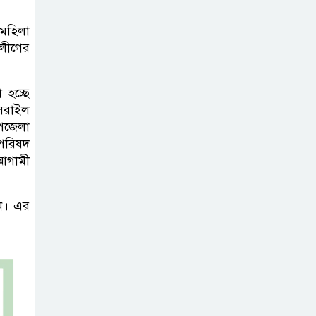
বৃদ্ধি প্রত্যাখ্যান,
 মহিলা
নতুন মজুরি বোর্ড
 লীগের
গঠনের দাবি চা শ্রমিক ইউনিয়নের
টাঙ্গাইল জেলা
 হচ্ছে
 সরাইল
পরিষদের উদ্যোগে
উপজেলা
২৩ লাখ টাকার
 পরিষদ
আর্থিক অনুদানের চেক বিতরণ
 আগামী
ধলেশ্বরী থেকে
ন। এর
অবৈধ বালু
উত্তোলন, হুমকিতে
শামসুল হক সেতু