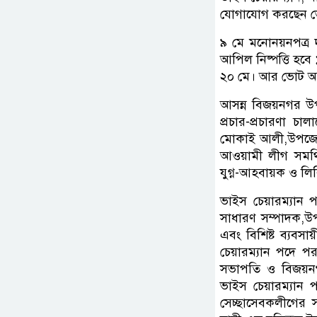
যোগাযোগ করছেন ভোট
৯ মে মনোনয়নপত্র
আপিল নিষ্পত্তি হবে 
২০ মে। আর ভোট অনু
আসন্ন বিজয়নগর উপজে
প্রচার-প্রচারণা চা
মোকাই আলী,উপজেলা
আওয়ামী লীগ সমর্থি
যুগ্ন-আহবায়ক ও লি
ভাইস চেয়ারম্যান প
সাধারণ সম্পাদক,উ
এবং বিশিষ্ট ব্যবস
চেয়ারম্যান পদে পরা
সভাপতি ও বিজয়ন
ভাইস চেয়ারম্যান প
সেচ্ছাসেবকলীগের স