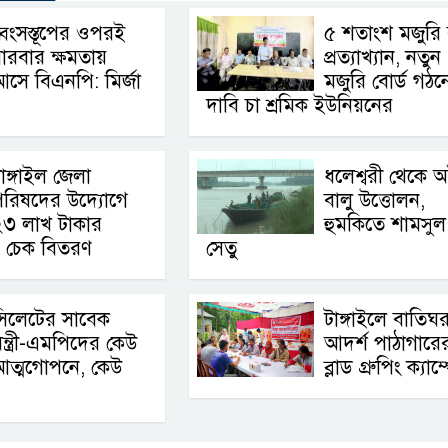
্বংসস্তূপের ওপরই
৫ শতাংশ মজুরি বৃ
ারবার ক্ষমতায়
প্রত্যাখ্যান, নতুন
সে বিএনপি: মির্জা
মজুরি বোর্ড গঠন
দাবি চা শ্রমিক ইউনিয়নের
াঙ্গাইল জেলা
ধলেশ্বরী থেকে 
পরিষদের উদ্যোগে
বালু উত্তোলন,
২৩ লাখ টাকার
হুমকিতে শামসুল
র চেক বিতরণ
সেতু
সিলেটের সাবেক
টাঙ্গাইলে বাতিঘ
ন্ত্রী-এমপিদের কেউ
আদর্শ পাঠাগারের 
আত্মগোপনে, কেউ
ব্লাড গ্রুপিং ক্যাম