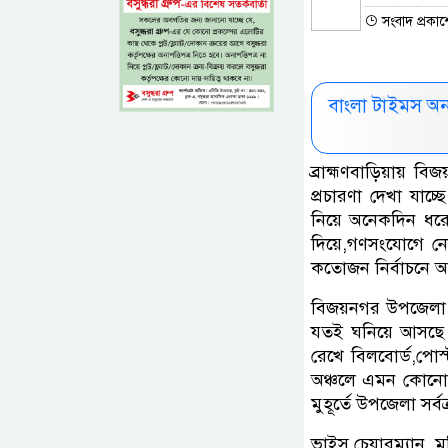
সংবাদ প্রকাশ
বাংলা টাইমস অ
ব্রাহ্মণবাড়িয়ায় বি
প্রচারণা দেখা যাচ্
নিয়ে অনেকদিন ধরেই
দিয়ে,গণসংযোগে নেম
কতোজন নির্বাচনে 
বিজয়নগর উপজেলা প
যতই ঘনিয়ে আসছে নড়
রেখে বিলবোর্ড,পোস্ট
অঞ্চলে এমন কোনো স্থ
মুহূর্তে উপজেলা সর
ভাইস চেয়ারম্যান, মহ