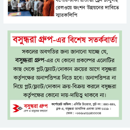
যশোর-ঢাকা প্রভাতী ট্রেন চালুসহ
রেলওয়ে জংশন উন্নয়নের দাবিতে
স্মারকলিপি
জনগণের ভাগ্য নিয়ে কাউকে
ছিনিমিনি খেলতে দেওয়া হবে না:
প্রধানমন্ত্রী
শ্রীমঙ্গলে বর্ণাঢ্য আয়োজনে
আন্তর্জাতিক আদিবাসী দিবস পালিত
যশোরে ইন্টারন্যাশনাল পিস স্কুল
অ্যান্ড কলেজে বৃক্ষ বিতরণ কর্মসূচি
বিজয়ের মানসিকতা নিয়ে বহুদূর
যেতে চায় বাংলাদেশ অনূর্ধ্ব-২০ দল