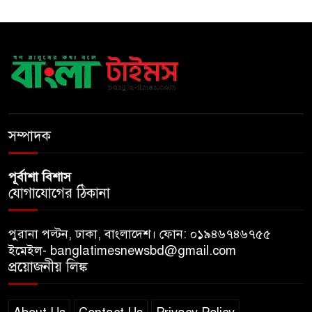
দেশের ২৩তম রাষ্ট্রপতি হচ্ছেন মির্জা
ফখরুল!
টাঙ্গাইলে স্ত্রী হত্যায় স্বামীর মৃত্যুদণ্ড
সম্পাদক
পূর্বাশা বিশাস
যোগাযোগের ঠিকানা
পুরানা পল্টন, ঢাকা, বাংলাদেশ। ফোন: ০১৯৪৬৭৪৬৭৫৫
ইমেইল- banglatimesnewsbd@gmail.com
প্রয়োজনীয় লিঙ্ক