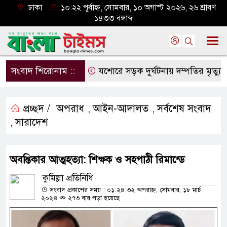
ঢাকা
১০:২২ পূর্বাহ্ন, সোমবার, ১০ অগাস্ট ২০২৬, ২৬ শ্রাবণ
১৪৩৩ বঙ্গাব্দ
সংবাদ শিরোনাম ::
যশোরে সড়ক দুর্ঘটনায় দম্পতির মৃত্যু
২
প্রচ্ছদ /
অপরাধ
আইন-আদালত
সর্বশেষ সংবাদ
,
,
সারাদেশ
,
অবন্তিকার আত্মহত্যা: শিক্ষক ও সহপাঠী রিমান্ডে
কুমিল্লা প্রতিনিধি
সংবাদ প্রকাশের সময় : ০১:২৪:৩২ অপরাহ্ন, সোমবার, ১৮ মার্চ
২০২৪
২৭৩ বার পড়া হয়েছে