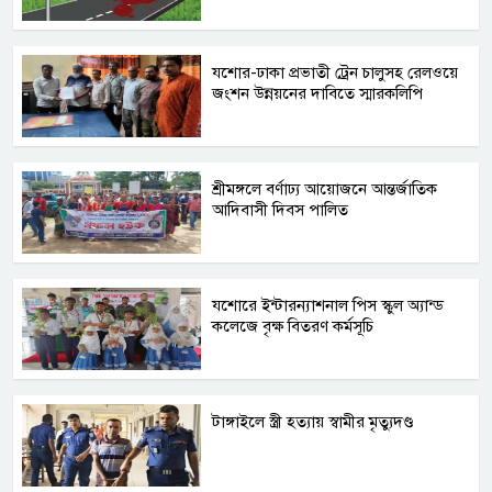
যশোর-ঢাকা প্রভাতী ট্রেন চালুসহ রেলওয়ে
জংশন উন্নয়নের দাবিতে স্মারকলিপি
শ্রীমঙ্গলে বর্ণাঢ্য আয়োজনে আন্তর্জাতিক
আদিবাসী দিবস পালিত
যশোরে ইন্টারন্যাশনাল পিস স্কুল অ্যান্ড
কলেজে বৃক্ষ বিতরণ কর্মসূচি
টাঙ্গাইলে স্ত্রী হত্যায় স্বামীর মৃত্যুদণ্ড