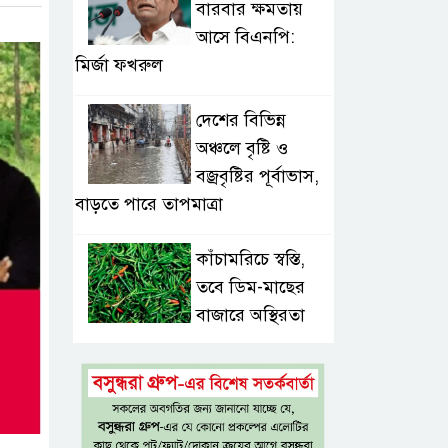
বারবার ক্ষমতায়
আসে বিএনপি:
মির্জা ফখরুল
দেশের বিভিন্ন
অঞ্চলে বৃষ্টি ও
বজ্রবৃষ্টির পূর্বাভাস,
বাড়তে পারে তাপমাত্রা
কাঁচামরিচে স্বস্তি,
তবে ডিম-মাছের
বাজারে অস্থিরতা
সড়কে একদিনে প্রাণ
গেল ১৬ জনের,
সিলেটে বাস সংঘর্ষে