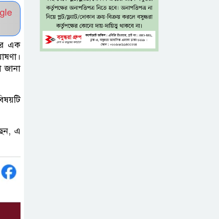
নিহত ৮
gle
নগ্ন প্রেমে, নগ্ন মনে
পর এক
ঘোষণা।
া জানা
ইলিয়াস আলী গুমের
ঘটনা পৃথক মামলা
বিষয়টি
হিসেবে তদন্তের
সিদ্ধান্ত ট্রাইব্যুনালের
ছেন, এ
প্রথম শ্রেণিতে ভর্তি
হবে লটারিতে,
দ্বিতীয় থেকে নবম
শ্রেণিতে থাকছে ভর্তি পরীক্ষা
৫ শতাংশ মজুরি