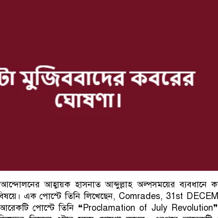
র আন্দোলনের আহ্বায়ক হাসনাত আব্দুল্লাহ অল্পসময়ের ব্যবধানে 
 বিষয়ে। এক পোস্টে তিনি লিখেছেন, Comrades, 31st DECE
আরেকটি পোস্টে তিনি ❝Proclamation of July Revolution❞