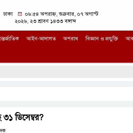
ঢাকা
০৬:৫৪ অপরাহ্ন, শুক্রবার, ০৭ অগাস্ট
২০২৬, ২৩ শ্রাবণ ১৪৩৩ বঙ্গাব্দ
ন্তর্জাতিক
আইন-আদালত
অপরাধ
বিজ্ঞান ও প্রযুক্তি
আব
ে ৩১ ডিসেম্বর?
েদক