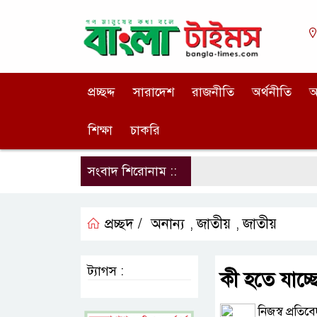
প্রচ্ছদ্দ
সারাদেশ
রাজনীতি
অর্থনীতি
আ
শিক্ষা
চাকরি
সংবাদ শিরোনাম ::
প্রচ্ছদ /
অনান্য
জাতীয়
জাতীয়
,
,
ট্যাগস :
কী হতে যাচ্ছ
নিজস্ব প্রতিব