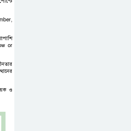
োস্টে
ember,
াপাশি
ow or
ধীনতার
থানের
বয়ক ও