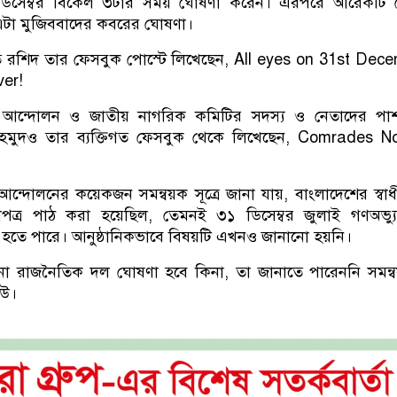
ডিসেম্বর বিকেল ৩টার সময় ঘোষণা করেন। এরপরে আরেকটি প
এটা মুজিববাদের কবরের ঘোষণা।
 রশিদ তার ফেসবুক পোস্টে লিখেছেন, All eyes on 31st Dec
ver!
ত্র আন্দোলন ও জাতীয় নাগরিক কমিটির সদস্য ও নেতাদের পাশ
াহমুদও তার ব্যক্তিগত ফেসবুক থেকে লিখেছেন, Comrades N
র আন্দোলনের কয়েকজন সমন্বয়ক সূত্রে জানা যায়, বাংলাদেশের স্বা
ত্র পাঠ করা হয়েছিল, তেমনই ৩১ ডিসেম্বর জুলাই গণঅভ্যুত্
 হতে পারে। আনুষ্ঠানিকভাবে বিষয়টি এখনও জানানো হয়নি।
ো রাজনৈতিক দল ঘোষণা হবে কিনা, তা জানাতে পারেননি সমন্
েউ।