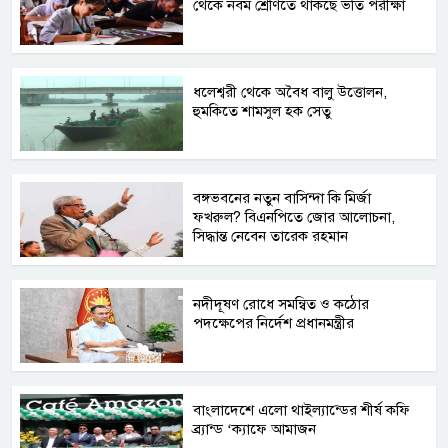
থেকে নবম শ্রেণিতে থাকছে ভর্তি পরীক্ষা
ধলেশ্বরী থেকে অবৈধ বালু উত্তোলন,
হুমকিতে শামসুল হক সেতু
বঙ্গভবনের নতুন বাসিন্দা কি মির্জা
ফখরুল? বিএনপিতে জোর আলোচনা,
সিদ্ধান্ত নেবেন তারেক রহমান
নদীদূষণ রোধে সমন্বিত ও কঠোর
পদক্ষেপের নির্দেশ প্রধানমন্ত্রীর
বাংলাদেশে এলো থাইল্যান্ডের শীর্ষ কফি
ব্র্যান্ড ‘ক্যাফে আমাজন