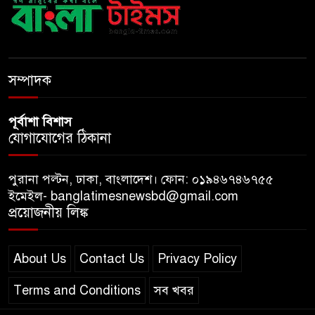
বাংলাদেশে এলো থাইল্যান্ডের শীর্ষ
কফি ব্র্যান্ড ‘ক্যাফে আমাজন
ডিজিটাল প্ল্যাটফর্ম কীভাবে বদলে
সম্পাদক
দিচ্ছে রাজনীতি?
পূর্বাশা বিশাস
যোগাযোগের ঠিকানা
পুরানা পল্টন, ঢাকা, বাংলাদেশ। ফোন: ০১৯৪৬৭৪৬৭৫৫
ইমেইল- banglatimesnewsbd@gmail.com
প্রয়োজনীয় লিঙ্ক
About Us
Contact Us
Privacy Policy
Terms and Conditions
সব খবর