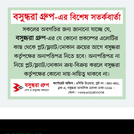
টাঙ্গাইল জেলা পরিষদের উদ্যোগে
২৩ লাখ টাকার আর্থিক অনুদানের
চেক বিতরণ
ধলেশ্বরী থেকে অবৈধ বালু উত্তোলন,
হুমকিতে শামসুল হক সেতু
বঙ্গভবনের নতুন বাসিন্দা কি মির্জা
ফখরুল? বিএনপিতে জোর
আলোচনা, সিদ্ধান্ত নেবেন তারেক
রহমান
নদীদূষণ রোধে সমন্বিত ও কঠোর
পদক্ষেপের নির্দেশ প্রধানমন্ত্রীর