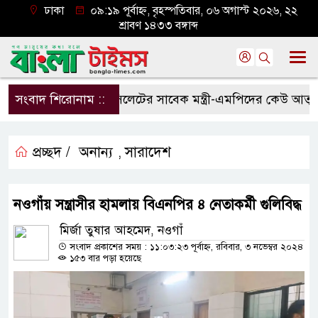
ঢাকা
০৯:১৯ পূর্বাহ্ন, বৃহস্পতিবার, ০৬ অগাস্ট ২০২৬, ২২
শ্রাবণ ১৪৩৩ বঙ্গাব্দ
সংবাদ শিরোনাম ::
সিলেটের সাবেক মন্ত্রী-এমপিদের কেউ আত্মগোপ
প্রচ্ছদ /
অনান্য
সারাদেশ
,
নওগাঁয় সন্ত্রাসীর হামলায় বিএনপির ৪ নেতাকর্মী গুলিবিদ্ধ
মির্জা তুষার আহমেদ, নওগাঁ
সংবাদ প্রকাশের সময় : ১১:০৩:২৩ পূর্বাহ্ন, রবিবার, ৩ নভেম্বর ২০২৪
১৫৩ বার পড়া হয়েছে