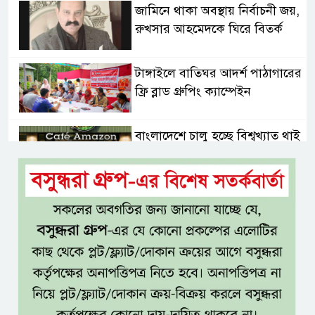
জামিনে থাকা অবস্থায় নির্বাচনী জয়,
রুখসার আহমেদকে ঘিরে বিতর্ক
টাঙ্গাইলে বাতিঘর আদর্শ পাঠাগারের
ফ্রি ব্লাড গ্রুপিং ক্যাম্পেইন
বাংলাদেশে চালু হচ্ছে বিশ্বখ্যাত থাই
কফি চেইন ‘ক্যাফে আমাজন’
আ ‘লীগের রাজনৈতিক মৃত্যু হয়েছে
ঢাকায়, দাফন হয়েছে দিল্লিতে:
স্বরাষ্ট্রমন্ত্রী
ভারত সম্ভবত আর শেখ হাসিনাকে
রাখতে চায় না