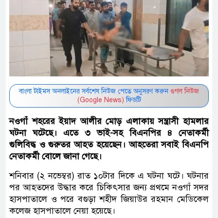
বাংলা টাইমস অনলাইনের সর্বশেষ নিউজ পেতে অনুসরণ করুন
গুগল নিউজ
(Google News)
ফিডটি
নওগাঁ শহরের ইয়াদ আলীর মোড় এলাকায় সন্ত্রাসী হামলার
ঘটনা ঘটেছে। এতে ৩ ভাই-সহ বিএনপির ৪ নেতাকর্মী
গুলিবিদ্ধ ও গুরুতর আহত হয়েছেন। আহতেরা সবাই বিএনপি
নেতাকর্মী বোলে জানা গেছে।
শনিবার (২ নভেম্বর) রাত ১০টার দিকে এ ঘটনা ঘটে। ঘটনার
পর আহতদের উদ্ধার করে চিকিৎসার জন্য প্রথমে নওগাঁ সদর
হাসপাতালে ও পরে বগুড়া শহীদ জিয়াউর রহমান মেডিকেল
কলেজ হাসপাতালে নেয়া হয়েছে।