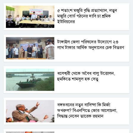
৫ শতাংশ মজুরি বৃদ্ধি প্রত্যাখ্যান, নতুন
মজুরি বোর্ড গঠনের দাবি চা শ্রমিক
ইউনিয়নের
টাঙ্গাইল জেলা পরিষদের উদ্যোগে ২৩
লাখ টাকার আর্থিক অনুদানের চেক বিতরণ
ধলেশ্বরী থেকে অবৈধ বালু উত্তোলন,
হুমকিতে শামসুল হক সেতু
বঙ্গভবনের নতুন বাসিন্দা কি মির্জা
ফখরুল? বিএনপিতে জোর আলোচনা,
সিদ্ধান্ত নেবেন তারেক রহমান