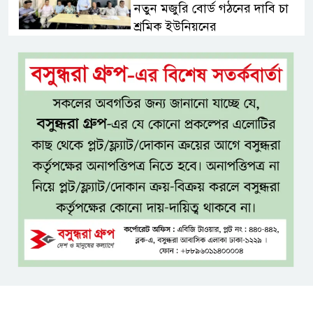
নতুন মজুরি বোর্ড গঠনের দাবি চা
শ্রমিক ইউনিয়নের
টাঙ্গাইল জেলা পরিষদের উদ্যোগে
২৩ লাখ টাকার আর্থিক অনুদানের
চেক বিতরণ
ধলেশ্বরী থেকে অবৈধ বালু উত্তোলন,
হুমকিতে শামসুল হক সেতু
বঙ্গভবনের নতুন বাসিন্দা কি মির্জা
ফখরুল? বিএনপিতে জোর
আলোচনা, সিদ্ধান্ত নেবেন তারেক
রহমান
নদীদূষণ রোধে সমন্বিত ও কঠোর
পদক্ষেপের নির্দেশ প্রধানমন্ত্রীর