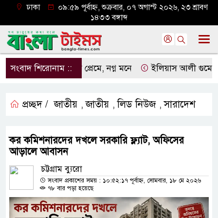
ঢাকা
০৯:৫৯ পূর্বাহ্ন, শুক্রবার, ০৭ অগাস্ট ২০২৬, ২৩ শ্রাবণ
১৪৩৩ বঙ্গাব্দ
সংবাদ শিরোনাম ::
নগ্ন প্রেমে, নগ্ন মনে
ইলিয়াস আলী গুমের ঘটনা পৃ
প্রচ্ছদ /
জাতীয়
জাতীয়
লিড নিউজ
সারাদেশ
,
,
,
কর কমিশনারদের দখলে সরকারি ফ্ল্যাট, অফিসের
আড়ালে আবাসন
চট্টগ্রাম ব্যুরো
সংবাদ প্রকাশের সময় : ১০:৫২:১৭ পূর্বাহ্ন, সোমবার, ১৮ মে ২০২৬
৭৮ বার পড়া হয়েছে