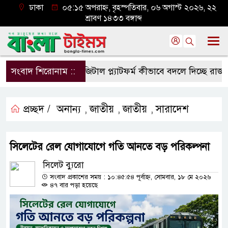
ঢাকা
০৫:১৫ অপরাহ্ন, বৃহস্পতিবার, ০৬ অগাস্ট ২০২৬, ২২
শ্রাবণ ১৪৩৩ বঙ্গাব্দ
সংবাদ শিরোনাম ::
ডিজিটাল প্ল্যাটফর্ম কীভাবে বদলে দিচ্ছে রাজনীতি?
প্রচ্ছদ /
অনান্য
জাতীয়
জাতীয়
সারাদেশ
,
,
,
সিলেটের রেল যোগাযোগে গতি আনতে বড় পরিকল্পনা
সিলেট ব্যুরো
সংবাদ প্রকাশের সময় : ১০:৪৫:৫৪ পূর্বাহ্ন, সোমবার, ১৮ মে ২০২৬
৪৭ বার পড়া হয়েছে