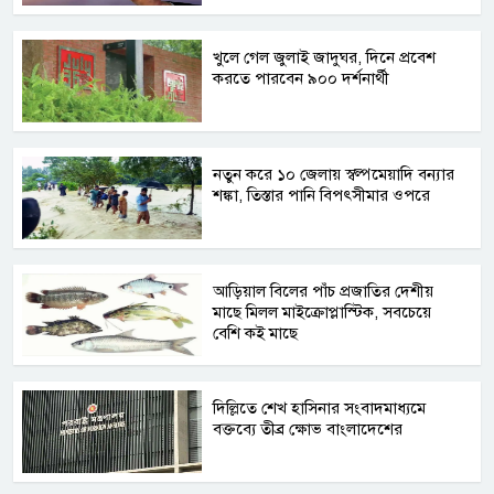
খুলে গেল জুলাই জাদুঘর, দিনে প্রবেশ
করতে পারবেন ৯০০ দর্শনার্থী
নতুন করে ১০ জেলায় স্বল্পমেয়াদি বন্যার
শঙ্কা, তিস্তার পানি বিপৎসীমার ওপরে
আড়িয়াল বিলের পাঁচ প্রজাতির দেশীয়
মাছে মিলল মাইক্রোপ্লাস্টিক, সবচেয়ে
বেশি কই মাছে
দিল্লিতে শেখ হাসিনার সংবাদমাধ্যমে
বক্তব্যে তীব্র ক্ষোভ বাংলাদেশের