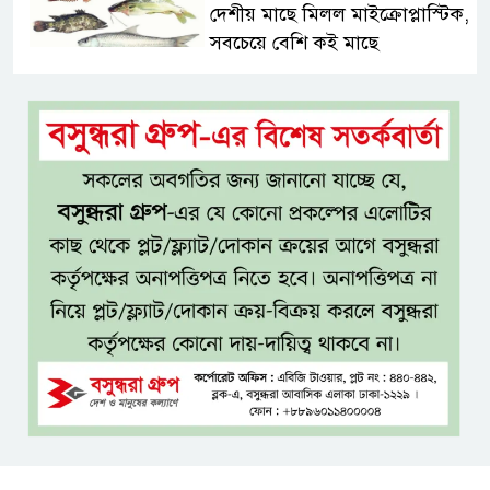
দেশীয় মাছে মিলল মাইক্রোপ্লাস্টিক,
সবচেয়ে বেশি কই মাছে
সিলেটের সাবেক মন্ত্রী-এমপিদের
কেউ আত্মগোপনে, কেউ বিদেশে
দিল্লিতে শেখ হাসিনার সংবাদমাধ্যমে
বক্তব্যে তীব্র ক্ষোভ বাংলাদেশের
জামিনে থাকা অবস্থায় নির্বাচনী জয়,
রুখসার আহমেদকে ঘিরে বিতর্ক
টাঙ্গাইলে বাতিঘর আদর্শ পাঠাগারের
ফ্রি ব্লাড গ্রুপিং ক্যাম্পেইন
বাংলাদেশে চালু হচ্ছে বিশ্বখ্যাত থাই