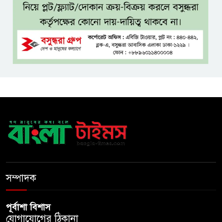
কম বয়সেই বন্ধ্যাত্বের ঝুঁকি?
নারীদের ৩ লক্ষণে সতর্ক হওয়ার
পরামর্শ
ইনফ্লুয়েঞ্জা ঠেকাতে নতুন আশার
আলো, প্রবীণদের জন্য এমআরএনএ
ফ্লু টিকা
ব্যবহৃত রাখি ডাস্টবিনে ফেলেন?
ভুলেও নয়, জেনে নিন কী করা উচিত
বেসরকারি জ্বালানি তেল আমদানিতে
বিশেষ সুবিধার অভিযোগ ভিত্তিহীন:
সম্পাদক
জ্বালানি বিভাগ
পূর্বাশা বিশাস
যোগাযোগের ঠিকানা