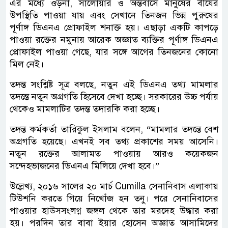
এর মধ্যে ওড়না, সালোয়ার ও অন্তর্বাসে মানুষের বীর্যের
উপস্থিতি পাওয়া যায় এবং সেখানে তিনজন ভিন্ন পুরুষের
পূর্ণাঙ্গ ডিএনএ প্রোফাইল শনাক্ত হয়। এছাড়া একটি কাপড়ে
পাওয়া রক্তের নমুনায় আরেক অজ্ঞাত ব্যক্তির পূর্ণাঙ্গ ডিএনএ
প্রোফাইল পাওয়া গেছে, যার সঙ্গে আগের তিনজনের কোনো
মিল নেই।
তদন্ত সংশ্লিষ্ট সূত্র বলছে, নতুন এই ডিএনএ তথ্য মামলার
তদন্তে নতুন অগ্রগতি হিসেবে দেখা হচ্ছে। সরকারের উচ্চ পর্যায়
থেকেও মামলাটির তদন্ত তদারকি করা হচ্ছে।
তদন্ত কর্মকর্তা তারিকুল ইসলাম বলেন, “মামলার তদন্তে বেশ
অগ্রগতি হয়েছে। এখনই সব তথ্য প্রকাশের সময় আসেনি।
নতুন রক্তের আলামত পাওয়ায় আরও কয়েকজন
সন্দেহভাজনের ডিএনএ মিলিয়ে দেখা হবে।”
উল্লেখ্য, ২০১৬ সালের ২০ মার্চ Cumilla সেনানিবাস এলাকায়
টিউশনি করতে গিয়ে নিখোঁজ হন তনু। পরে সেনানিবাসের
পাওয়ার হাউসসংলগ্ন জঙ্গল থেকে তার মরদেহ উদ্ধার করা
হয়। পরদিন তার বাবা ইয়ার হোসেন অজ্ঞাত আসামিদের