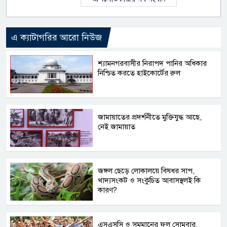
এ ক্যাটাগরির আরো নিউজ
শ্যামনগরবাসীর নিরাপদ পানির অধিকার
নিশ্চিত করতে হাইকোর্টের রুল
জামায়াতের প্রদর্শনীতে মুক্তিযুদ্ধ আছে,
নেই জামায়াত
জঙ্গল ছেড়ে লোকালয়ে বিষধর সাপ,
খাদ্যসংকট ও সংকুচিত আবাসস্থলই কি
কারণ?
এসএসসি ও সমমানের ফল সোমবার,