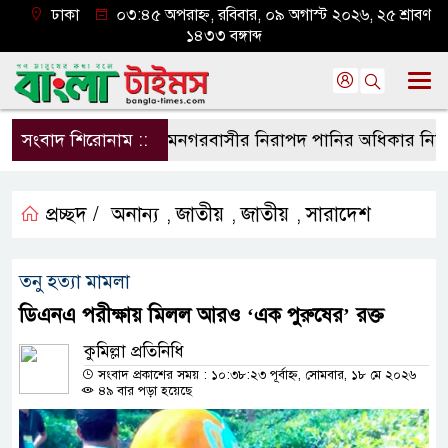
ঢাকা
০৩:৪৫ অপরাহ্ন, রবিবার, ০৯ অগাস্ট ২০২৬, ২৫ শ্রাবণ
১৪৩৩ বঙ্গাব্দ
সংবাদ শিরোনাম ::
শ্যামনগরবাসীর নিরাপদ পানির অধিকার নিশ্চিত ক
প্রচ্ছদ /
অনান্য
জাতীয়
জাতীয়
সারাদেশ
,
,
,
তনু হত্যা মামলা
ডিএনএ পরীক্ষায় মিলল আরও ‘এক পুরুষের’ রক্ত
কুমিল্লা প্রতিনিধি
সংবাদ প্রকাশের সময় : ১০:৩৮:২৩ পূর্বাহ্ন, সোমবার, ১৮ মে ২০২৬
৪৯ বার পড়া হয়েছে