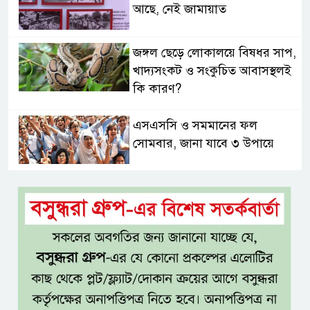
আছে, নেই জামায়াত
জঙ্গল ছেড়ে লোকালয়ে বিষধর সাপ,
খাদ্যসংকট ও সংকুচিত আবাসস্থলই
কি কারণ?
এসএসসি ও সমমানের ফল
সোমবার, জানা যাবে ৩ উপায়ে
একই খাটে মা-ছেলের লাশ, শিশুর
হাত-পা বাঁধা—যশোরে রহস্যজনক
মৃত্যু
মাকে খুঁজতে এসে মিলল পলিথিনে
মোড়ানো মরদেহ, মেলেনি মাথা ও
পা