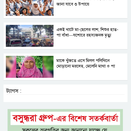
জানা যাবে ৩ উপায়ে
একই খাটে মা-ছেলের লাশ, শিশুর হাত-
পা বাঁধা—যশোরে রহস্যজনক মৃত্যু
মাকে খুঁজতে এসে মিলল পলিথিনে
মোড়ানো মরদেহ, মেলেনি মাথা ও পা
ট্যাগস :