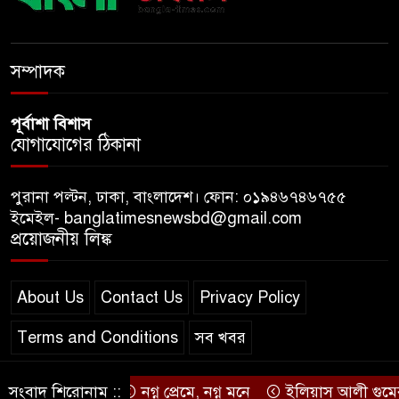
ডিজিটাল প্ল্যাটফর্ম কীভাবে বদলে
সম্পাদক
দিচ্ছে রাজনীতি?
পূর্বাশা বিশাস
যোগাযোগের ঠিকানা
পুরানা পল্টন, ঢাকা, বাংলাদেশ। ফোন: ০১৯৪৬৭৪৬৭৫৫
ইমেইল- banglatimesnewsbd@gmail.com
প্রয়োজনীয় লিঙ্ক
About Us
Contact Us
Privacy Policy
Terms and Conditions
সব খবর
সংবাদ শিরোনাম ::
নগ্ন প্রেমে, নগ্ন মনে
ইলিয়াস আলী গুমের ঘটনা 
© স্বত্ব বাংলা-টাইমস ২০২০-২০২৪