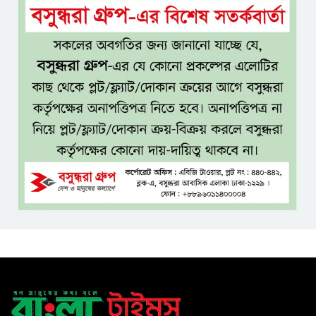
টাঙ্গাইল জেলা পরিষদের উদ্যোগে
২৩ লাখ টাকার আর্থিক অনুদানের
চেক বিতরণ
ধলেশ্বরী থেকে অবৈধ বালু উত্তোলন,
হুমকিতে শামসুল হক সেতু
বঙ্গভবনের নতুন বাসিন্দা কি মির্জা
ফখরুল? বিএনপিতে জোর
আলোচনা, সিদ্ধান্ত নেবেন তারেক
রহমান
নদীদূষণ রোধে সমন্বিত ও কঠোর
পদক্ষেপের নির্দেশ প্রধানমন্ত্রীর
বাংলাদেশে এলো থাইল্যান্ডের শীর্ষ
কফি ব্র্যান্ড ‘ক্যাফে আমাজন