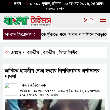
ঢাকা
০৫:০২ পূর্বাহ্ন, রবিবার, ০৯ অগাস্ট ২০২৬, ২৪ শ্রাবণ
১৪৩৩ বঙ্গাব্দ
সংবাদ শিরোনাম ::
মাকে খুঁজতে এসে মিলল পলিথিনে মোড়ানো মরদেহ
প্রচ্ছদ /
জাতীয়
জাতীয়
লিড নিউজ
,
,
জাবিতে ছাত্রলীগ নেতা হত্যায় বিশ্ববিদ্যালয় প্রশাসনের
মামলা
নিজস্ব প্রতিবেদক
সংবাদ প্রকাশের সময় : ১০:১০:৪০ পূর্বাহ্ন, শুক্রবার, ২০ সেপ্টেম্বর
২০২৪
২৬৪ বার পড়া হয়েছে