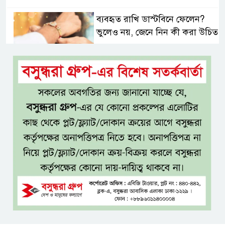
ব্যবহৃত রাখি ডাস্টবিনে ফেলেন?
ভুলেও নয়, জেনে নিন কী করা উচিত
বেসরকারি জ্বালানি তেল আমদানিতে
বিশেষ সুবিধার অভিযোগ ভিত্তিহীন:
জ্বালানি বিভাগ
শেখ হাসিনা চাইলেই কি দেশে
ফিরতে পারবেন?
বসুন্ধরায় অ্যামেচার মার্শাল আর্টের
জমজমাট আসর
‘হাসিনা কার্ড’ ব্যবহার করে ভারতের
সঙ্গে বন্ধুত্বপূর্ণ সম্পর্ক সম্ভব নয়: