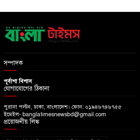
স্বরাষ্ট্রমন্ত্রী
সব বাধা পেরিয়ে বাস্তবতার নিরিখে
দেশকে এগিয়ে নিতে হবে: প্রধানমন্ত্রী
নীরবে এতিম শিশুদের পাশে সায়েম
সোবহান আনভীর
সম্পাদক
পূর্বাশা বিশাস
যোগাযোগের ঠিকানা
পুরানা পল্টন, ঢাকা, বাংলাদেশ। ফোন: ০১৯৪৬৭৪৬৭৫৫
ইমেইল- banglatimesnewsbd@gmail.com
প্রয়োজনীয় লিঙ্ক