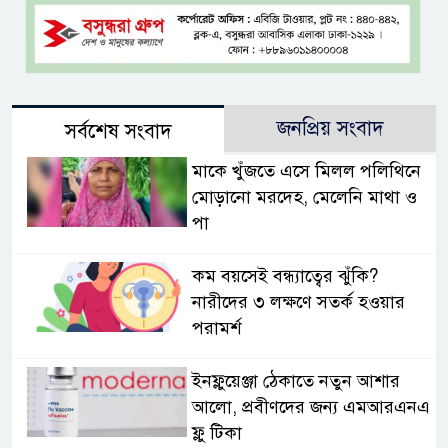
জনপ্রিয় সংবাদ
সর্বশেষ সংবাদ
মাকে খুঁজতে এসে মিলল পলিথিনে
মোড়ানো মরদেহ, মেলেনি মাথা ও
পা
কম বয়সেই বন্ধ্যাত্বের ঝুঁকি?
নারীদের ৩ লক্ষণে সতর্ক হওয়ার
পরামর্শ
ইনফ্লুয়েঞ্জা ঠেকাতে নতুন আশার
আলো, প্রবীণদের জন্য এমআরএনএ
ফ্লু টিকা