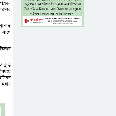
ফ্রি ব্লাড গ্রুপিং
স্তুত।
ক্যাম্পেইন
জোরদার
বাংলাদেশে চালু
পোশাক
হচ্ছে বিশ্বখ্যাত থাই
ের সাথে
কফি চেইন ‘ক্যাফে
আমাজন’
িষ্ঠার
আ ‘লীগের
স্থিতি
রাজনৈতিক মৃত্যু
 বিষয়ে
হয়েছে ঢাকায়,
মিলিয়ন
দাফন হয়েছে দিল্লিতে: স্বরাষ্ট্রমন্ত্রী
 আহবান
ভারত সম্ভবত আর
শেখ হাসিনাকে
রাখতে চায় না