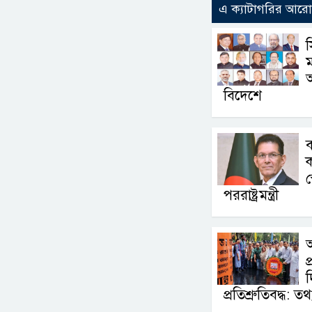
এ ক্যাটাগরির আর
ম
বিদেশে
ক
স
পররাষ্ট্রমন্ত্রী
অ
প
প্রতিশ্রুতিবদ্ধ: তথ্যম