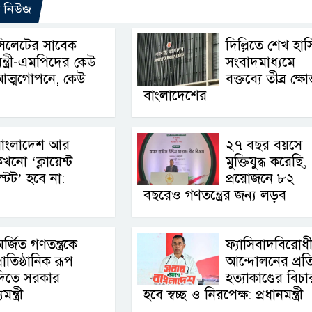
ো নিউজ
সিলেটের সাবেক
দিল্লিতে শেখ হা
ন্ত্রী-এমপিদের কেউ
সংবাদমাধ্যমে
আত্মগোপনে, কেউ
বক্তব্যে তীব্র ক্ষ
বাংলাদেশের
বাংলাদেশ আর
২৭ বছর বয়সে
খনো ‘ক্লায়েন্ট
মুক্তিযুদ্ধ করেছি,
্টেট’ হবে না:
প্রয়োজনে ৮২
বছরেও গণতন্ত্রের জন্য লড়ব
র্জিত গণতন্ত্রকে
ফ্যাসিবাদবিরোধ
্রাতিষ্ঠানিক রূপ
আন্দোলনের প্রত
দিতে সরকার
হত্যাকাণ্ডের বিচা
ন্ত্রী
হবে স্বচ্ছ ও নিরপেক্ষ: প্রধানমন্ত্রী