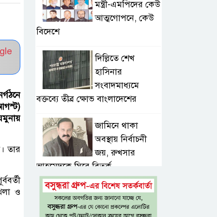
মন্ত্রী-এমপিদের কেউ
আত্মগোপনে, কেউ
বিদেশে
gle
দিল্লিতে শেখ
হাসিনার
সংবাদমাধ্যমে
নর্গঠনে
বক্তব্যে তীব্র ক্ষোভ বাংলাদেশের
আগস্ট)
যমুনায়
জামিনে থাকা
অবস্থায় নির্বাচনী
ন। তার
জয়, রুখসার
আহমেদকে ঘিরে বিতর্ক
ববর্তী
্খলা ও
টাঙ্গাইলে বাতিঘর
আদর্শ পাঠাগারের