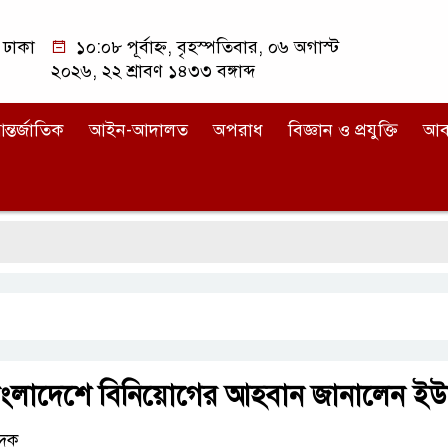
ঢাকা
১০:০৮ পূর্বাহ্ন, বৃহস্পতিবার, ০৬ অগাস্ট
২০২৬, ২২ শ্রাবণ ১৪৩৩ বঙ্গাব্দ
ন্তর্জাতিক
আইন-আদালত
অপরাধ
বিজ্ঞান ও প্রযুক্তি
আব
াংলাদেশে বিনিয়োগের আহবান জানালেন ইউ
েদক