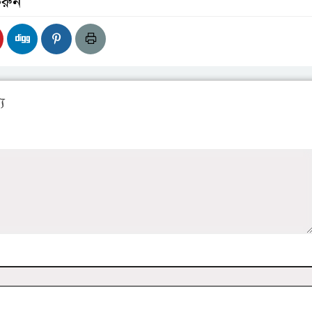
করুন
য