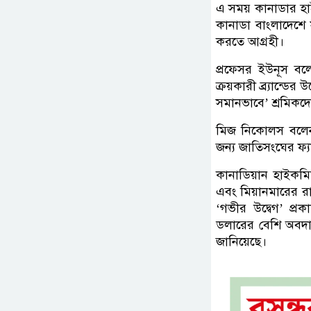
এ সময় কানাডার হাই
কানাডা বাংলাদেশে 
করতে আগ্রহী।
প্রফেসর ইউনূস বল
ক্রয়কারী ব্র্যান্ডের
সমানভাবে’ শ্রমিকদ
মিজ নিকোলস বলেন,
জন্য জাতিসংঘের ফ্য
কানাডিয়ান হাইকমিশনা
এবং মিয়ানমারের রা
‘গভীর উদ্বেগ’ প্
ডলারের বেশি অবদা
জানিয়েছে।