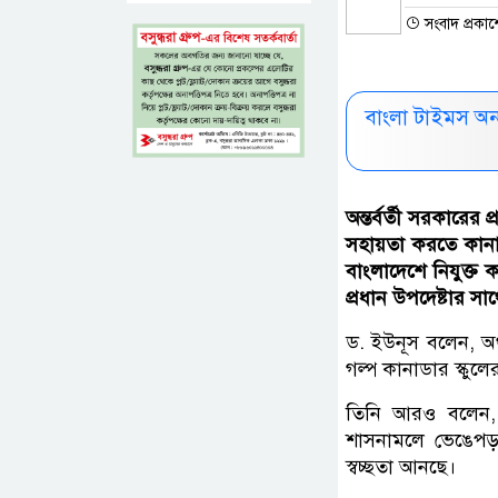
সংবাদ প্রকা
বাংলা টাইমস অ
অন্তর্বর্তী সরকারের
সহায়তা করতে কানা
বাংলাদেশে নিযুক্ত
প্রধান উপদেষ্টার স
ড. ইউনূস বলেন, অর
গল্প কানাডার স্কুলে
তিনি আরও বলেন, ম
শাসনামলে ভেঙেপড়া গ
স্বচ্ছতা আনছে।