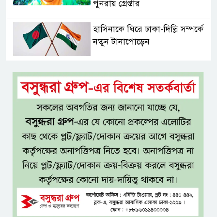
পুনরায় গ্রেপ্তার
হাসিনাকে ঘিরে ঢাকা-দিল্লি সম্পর্কে
নতুন টানাপোড়েন
মজুদদারির বিরুদ্ধে বিশেষ ক্ষমতা
আইন প্রয়োগের হুঁশিয়ারি আইনমন্ত্রীর
বিশ্বকাপে মেসিকে লক্ষ্য করে
হামলার হুমকি, নিশানায় ছিলেন
রোনাল্ডোও
প্রধানমন্ত্রীর প্রথম চট্টগ্রাম সফর,
উচ্ছ্বসিত নেতাকর্মীরা
জুলাই গণঅভ্যুত্থানের কৃতিত্ব পুরো