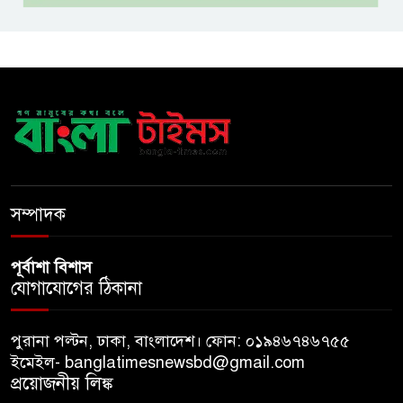
জাতির: তথ্যমন্ত্রী
গুরুত্বপূর্ণ ব্যক্তিদের নিয়ে
‘অপপ্রচারের’ নিন্দা পুলিশের, গুজবে
কান না দেওয়ার আহ্বান
শেখ হাসিনার দিল্লির সংবাদ
সম্মেলনের সঙ্গে ভারত সরকারের
সম্পৃক্ততা নেই: জয়সোয়াল
সম্পাদক
পূর্বাশা বিশাস
যোগাযোগের ঠিকানা
পুরানা পল্টন, ঢাকা, বাংলাদেশ। ফোন: ০১৯৪৬৭৪৬৭৫৫
ইমেইল- banglatimesnewsbd@gmail.com
প্রয়োজনীয় লিঙ্ক