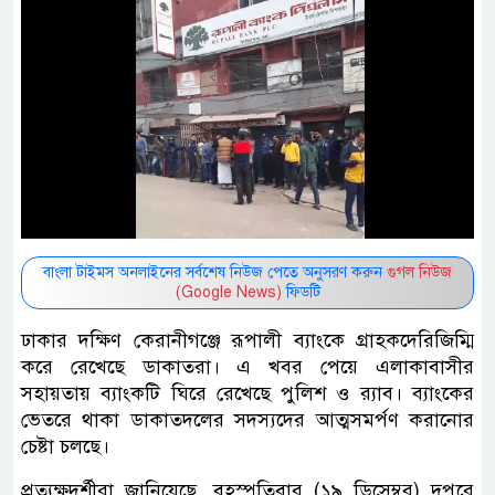
বাংলা টাইমস অনলাইনের সর্বশেষ নিউজ পেতে অনুসরণ করুন
গুগল নিউজ
(Google News)
ফিডটি
ঢাকার দক্ষিণ কেরানীগঞ্জে রূপালী ব্যাংকে গ্রাহকদেরিজিম্মি
করে রেখেছে ডাকাতরা। এ খবর পেয়ে এলাকাবাসীর
সহায়তায় ব্যাংকটি ঘিরে রেখেছে পুলিশ ও র‍্যাব। ব্যাংকের
ভেতরে থাকা ডাকাতদলের সদস্যদের আত্মসমর্পণ করানোর
চেষ্টা চলছে।
প্রত্যক্ষদর্শীরা জানিয়েছে, বৃহস্পতিবার (১৯ ডিসেম্বর) দুপুরে