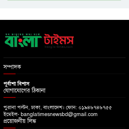
আ ‘লীগের রাজনৈতিক মৃত্যু হয়েছে
ঢাকায়, দাফন হয়েছে দিল্লিতে:
স্বরাষ্ট্রমন্ত্রী
ভারত সম্ভবত আর শেখ হাসিনাকে
রাখতে চায় না
সম্পাদক
পূর্বাশা বিশাস
যোগাযোগের ঠিকানা
পুরানা পল্টন, ঢাকা, বাংলাদেশ। ফোন: ০১৯৪৬৭৪৬৭৫৫
ইমেইল- banglatimesnewsbd@gmail.com
প্রয়োজনীয় লিঙ্ক