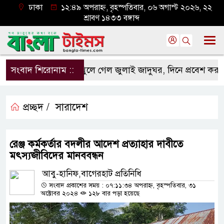
ঢাকা
১২:৪৯ অপরাহ্ন, বৃহস্পতিবার, ০৬ অগাস্ট ২০২৬, ২২
শ্রাবণ ১৪৩৩ বঙ্গাব্দ
সংবাদ শিরোনাম ::
খুলে গেল জুলাই জাদুঘর, দিনে প্রবেশ করতে পারব
প্রচ্ছদ /
সারাদেশ
রেঞ্জ কর্মকর্তার বদলীর আদেশ প্রত্যাহার দাবীতে
মৎস্যজীবিদের মানববন্ধন
আবু-হানিফ,বাগেরহাট প্রতিনিধি
সংবাদ প্রকাশের সময় : ০৭:১১:৩৪ অপরাহ্ন, বৃহস্পতিবার, ৩১
অক্টোবর ২০২৪
১২৮ বার পড়া হয়েছে