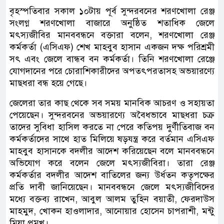
বৃহস্পতিবার সকাল ১০টায় পূর্ব সুন্দরবনের শরণখোলা রেঞ্জ
সংলগ্ন শরণখোলা বাজারে অনুষ্ঠিত শতাধিক জেলে
মৎস্যজীবির মানববন্ধনে বক্তারা বলেন, শরণখোলা রেঞ্জ
কর্মকর্তা (এসিএফ) শেখ মাহবুব হাসান একজন দক্ষ পরিশ্রমী
সৎ এবং জেলে বান্ধব বন কর্মকর্তা। তিনি শরণখোলা রেঞ্জে
যোগদানের পরে চোরাশিকারীদের অপতৎপরতাসহ অভয়ারণ্যে
মাছধরা বন্ধ হয়ে গেছে।
জেলেরা তার কাছ থেকে সব সময় মানবিক আচরণ ও সহায়তা
পেয়েছেন। সুন্দরবনের অভয়ারণ্যে অবৈধভাবে মাছধরা চক্র
তাদের সুবিধা হাসিল করতে না পেরে কতিপয় দুর্ণীতিবাজ বন
কর্মকর্তাদের সাথে হাত মিলিয়ে ষড়যন্ত্র করে বর্তমান এসিএফ
মাহবুব হাসানকে বদলীর আদেশ করিয়েছেন বলে মানববন্ধনে
অভিযোগ করে বলেন জেলে মৎস্যজীবিরা। তারা রেঞ্জ
কর্মকর্তার বদলীর আদেশ বাতিলের জন্য উর্ধতন কতৃপক্ষের
প্রতি দাবী জানিয়েছেন। মানববন্ধনে জেলে মৎস্যজীবিদের
মধ্যে বক্তব্য রাখেন, আবুল আলম তুহিন বয়াতী, ফেরদাউস
মাহমুদ, খোকন হাওলাদার, আনোয়ার হোসেন চাপরাশী, মন্টু
মিয়া প্রমূখ।