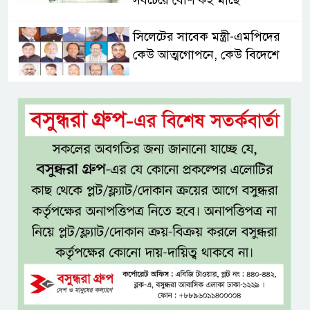
সবচেয়ে বেশি কই মাছে
সিলেটের সাবেক মন্ত্রী-এমপিদের
কেউ আত্মগোপনে, কেউ বিদেশে
দিল্লিতে শেখ হাসিনার সংবাদমাধ্যমে
বক্তব্যে তীব্র ক্ষোভ বাংলাদেশের
জামিনে থাকা অবস্থায় নির্বাচনী জয়,
রুখসার আহমেদকে ঘিরে বিতর্ক
টাঙ্গাইলে বাতিঘর আদর্শ পাঠাগারের
ফ্রি ব্লাড গ্রুপিং ক্যাম্পেইন
বাংলাদেশে চালু হচ্ছে বিশ্বখ্যাত থাই
কফি চেইন ‘ক্যাফে আমাজন’