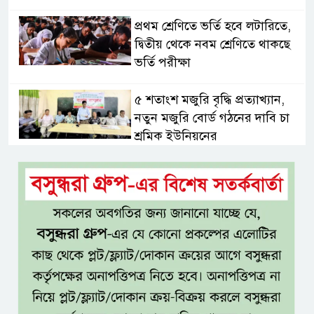
প্রথম শ্রেণিতে ভর্তি হবে লটারিতে,
দ্বিতীয় থেকে নবম শ্রেণিতে থাকছে
ভর্তি পরীক্ষা
৫ শতাংশ মজুরি বৃদ্ধি প্রত্যাখ্যান,
নতুন মজুরি বোর্ড গঠনের দাবি চা
শ্রমিক ইউনিয়নের
টাঙ্গাইল জেলা পরিষদের উদ্যোগে
২৩ লাখ টাকার আর্থিক অনুদানের
চেক বিতরণ
ধলেশ্বরী থেকে অবৈধ বালু উত্তোলন,
হুমকিতে শামসুল হক সেতু
বঙ্গভবনের নতুন বাসিন্দা কি মির্জা