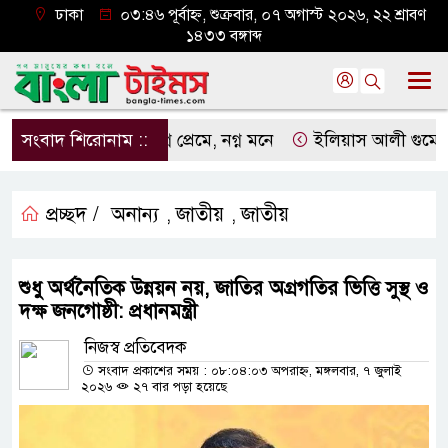
ঢাকা
০৩:৪৬ পূর্বাহ্ন, শুক্রবার, ০৭ অগাস্ট ২০২৬, ২২ শ্রাবণ
১৪৩৩ বঙ্গাব্দ
সংবাদ শিরোনাম ::
নগ্ন প্রেমে, নগ্ন মনে
ইলিয়াস আলী গুমের ঘটনা প
প্রচ্ছদ /
অনান্য
জাতীয়
জাতীয়
,
,
শুধু অর্থনৈতিক উন্নয়ন নয়, জাতির অগ্রগতির ভিত্তি সুস্থ ও
দক্ষ জনগোষ্ঠী: প্রধানমন্ত্রী
নিজস্ব প্রতিবেদক
সংবাদ প্রকাশের সময় : ০৮:০৪:০৩ অপরাহ্ন, মঙ্গলবার, ৭ জুলাই
২০২৬
২৭ বার পড়া হয়েছে