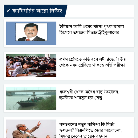
এ ক্যাটাগরির আরো নিউজ
ইলিয়াস আলী গুমের ঘটনা পৃথক মামলা
হিসেবে তদন্তের সিদ্ধান্ত ট্রাইব্যুনালের
প্রথম শ্রেণিতে ভর্তি হবে লটারিতে, দ্বিতীয়
থেকে নবম শ্রেণিতে থাকছে ভর্তি পরীক্ষা
ধলেশ্বরী থেকে অবৈধ বালু উত্তোলন,
হুমকিতে শামসুল হক সেতু
বঙ্গভবনের নতুন বাসিন্দা কি মির্জা
ফখরুল? বিএনপিতে জোর আলোচনা,
সিদ্ধান্ত নেবেন তারেক রহমান