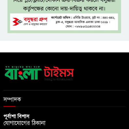
দ্বিতীয় থেকে নবম শ্রেণিতে থাকছে
ভর্তি পরীক্ষা
৫ শতাংশ মজুরি বৃদ্ধি প্রত্যাখ্যান,
নতুন মজুরি বোর্ড গঠনের দাবি চা
শ্রমিক ইউনিয়নের
টাঙ্গাইল জেলা পরিষদের উদ্যোগে
২৩ লাখ টাকার আর্থিক অনুদানের
চেক বিতরণ
ধলেশ্বরী থেকে অবৈধ বালু উত্তোলন,
হুমকিতে শামসুল হক সেতু
সম্পাদক
পূর্বাশা বিশাস
যোগাযোগের ঠিকানা