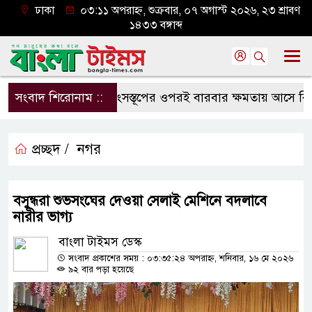
ঢাকা
০৩:১১ অপরাহ্ন, শুক্রবার, ০৭ অগাস্ট ২০২৬, ২৩ শ্রাবণ
১৪৩৩ বঙ্গাব্দ
সংবাদ শিরোনাম ::
ধ্বংসস্তূপের ওপরই বারবার ক্ষমতায় আসে বিএনপি:
প্রচ্ছদ /
নগর
বসুন্ধরা শুভসংঘের দেওয়া সেলাই মেশিনে বদলাবে
নারীর ভাগ্য
বাংলা টাইমস ডেস্ক
সংবাদ প্রকাশের সময় : ০৩:৩৫:২৪ অপরাহ্ন, শনিবার, ১৬ মে ২০২৬
৯২ বার পড়া হয়েছে