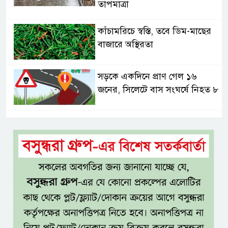
তাপমাত্রা
কাঁচামরিচে স্বস্তি, তবে ডিম-মাছের
বাজারে অস্থিরতা
সড়কে একদিনে প্রাণ গেল ১৬
জনের, সিলেটে বাস সংঘর্ষে নিহত ৮
নগ্ন প্রেমে, নগ্ন মনে
ইলিয়াস আলী গুমের ঘটনা পৃথক
মামলা হিসেবে তদন্তের সিদ্ধান্ত
ট্রাইব্যুনালের
প্রথম শ্রেণিতে ভর্তি হবে লটারিতে,