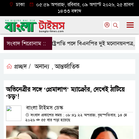
ঢাকা
০৫:৫৯ অপরাহ্ন, রবিবার, ০৯ অগাস্ট ২০২৬, ২৫ শ্রাবণ
১৪৩৩ বঙ্গাব্দ
সংবাদ শিরোনাম ::
রাষ্ট্রপতি পদে বিএনপির দুই মনোনয়নপত্র, ১১ দলে
প্রচ্ছদ /
অনান্য
আন্তর্জাতিক
,
অভিনেত্রীর সঙ্গে ‘প্রেমালাপ’ ম্যাক্রোঁর, দেখেই ঠাটিয়ে
‘চড়’!
বাংলা টাইমস ডেস্ক
সংবাদ প্রকাশের সময় : ০৮:৪১:২২ অপরাহ্ন, বৃহস্পতিবার, ১৪ মে
২০২৬
৫৫ বার পড়া হয়েছে