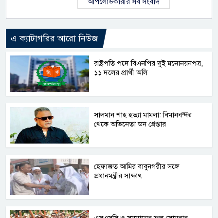
আপলোডকারীর সব সংবাদ
এ ক্যাটাগরির আরো নিউজ
রাষ্ট্রপতি পদে বিএনপির দুই মনোনয়নপত্র,
১১ দলের প্রার্থী অলি
সালমান শাহ হত্যা মামলা: বিমানবন্দর
থেকে অভিনেতা ডন গ্রেপ্তার
হেফাজত আমির বাবুনগরীর সঙ্গে
প্রধানমন্ত্রীর সাক্ষাৎ
এসএসসি ও সমমানের ফল সোমবার,