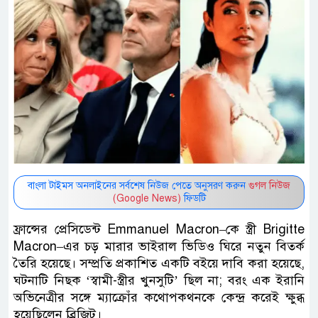
বাংলা টাইমস অনলাইনের সর্বশেষ নিউজ পেতে অনুসরণ করুন
গুগল নিউজ
(Google News)
ফিডটি
ফ্রান্সের প্রেসিডেন্ট Emmanuel Macron–কে স্ত্রী Brigitte
Macron–এর চড় মারার ভাইরাল ভিডিও ঘিরে নতুন বিতর্ক
তৈরি হয়েছে। সম্প্রতি প্রকাশিত একটি বইয়ে দাবি করা হয়েছে,
ঘটনাটি নিছক ‘স্বামী-স্ত্রীর খুনসুটি’ ছিল না; বরং এক ইরানি
অভিনেত্রীর সঙ্গে ম্যাক্রোঁর কথোপকথনকে কেন্দ্র করেই ক্ষুব্ধ
হয়েছিলেন ব্রিজিট।