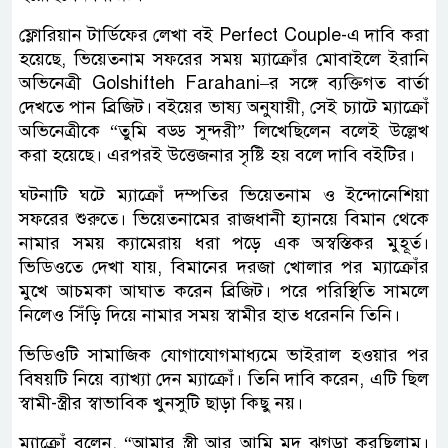
ফ্লোরিয়ান টার্ডিফের লেখা বই Perfect Couple-এ দাবি করা
হয়েছে, ভিয়েতনাম সফরের সময় ম্যাক্রোঁর মোবাইলে ইরানি
অভিনেত্রী Golshifteh Farahani–র সঙ্গে ব্যক্তিগত বার্তা
দেখতে পান ব্রিজিট। বইয়ের ভাষ্য অনুযায়ী, সেই চ্যাটে ম্যাক্রোঁ
অভিনেত্রীকে “তুমি বড্ড সুন্দরী” লিখেছিলেন বলেই উল্লেখ
করা হয়েছে। এরপরই উত্তেজনার সৃষ্টি হয় বলে দাবি বইটির।
ঘটনাটি ঘটে ম্যাক্রোঁ দম্পতির ভিয়েতনাম ও ইন্দোনেশিয়া
সফরের শুরুতে। ভিয়েতনামের রাজধানী হ্যানয়ে বিমান থেকে
নামার সময় ক্যামেরায় ধরা পড়ে এক অস্বস্তিকর মুহূর্ত।
ভিডিওতে দেখা যায়, বিমানের দরজা খোলার পর ম্যাক্রোঁর
মুখে আচমকা আঘাত করেন ব্রিজিট। পরে পরিস্থিতি সামলে
নিলেও সিঁড়ি দিয়ে নামার সময় স্বামীর হাত ধরেননি তিনি।
ভিডিওটি সামাজিক যোগাযোগমাধ্যমে ভাইরাল হওয়ার পর
বিষয়টি নিয়ে ব্যাখ্যা দেন ম্যাক্রোঁ। তিনি দাবি করেন, এটি ছিল
স্বামী-স্ত্রীর স্বাভাবিক খুনসুটি ছাড়া কিছু নয়।
ম্যাক্রোঁ বলেন, “আমার স্ত্রী আর আমি মৃদু ঝগড়া করছিলাম।