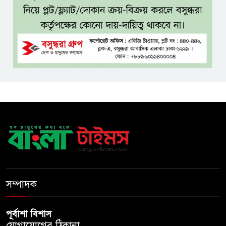
জঙ্গল ছেড়ে লোকালয়ে বিষধর সাপ,
খাদ্যসংকট ও সংকুচিত আবাসস্থলই
কি কারণ?
এসএসসি ও সমমানের ফল
সোমবার, জানা যাবে ৩ উপায়ে
একই খাটে মা-ছেলের লাশ, শিশুর
হাত-পা বাঁধা—যশোরে রহস্যজনক
মৃত্যু
মাকে খুঁজতে এসে মিলল পলিথিনে
মোড়ানো মরদেহ, মেলেনি মাথা ও
পা
সম্পাদক
পূর্বাশা বিশাস
যোগাযোগের ঠিকানা