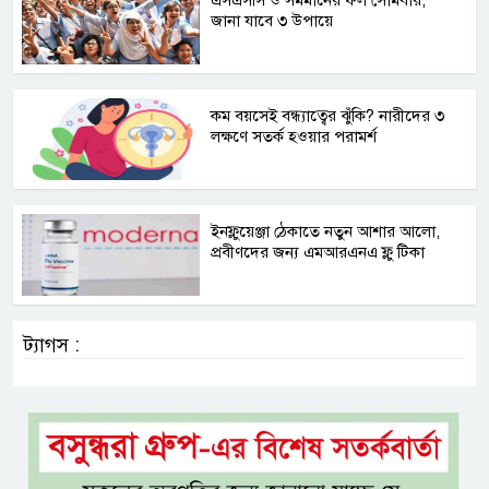
জানা যাবে ৩ উপায়ে
কম বয়সেই বন্ধ্যাত্বের ঝুঁকি? নারীদের ৩
লক্ষণে সতর্ক হওয়ার পরামর্শ
ইনফ্লুয়েঞ্জা ঠেকাতে নতুন আশার আলো,
প্রবীণদের জন্য এমআরএনএ ফ্লু টিকা
ট্যাগস :