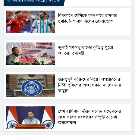
এ ক্যাটাগরির আরো নিউজ
বিশ্বকাপে মেসিকে লক্ষ্য করে হামলার
হুমকি, নিশানায় ছিলেন রোনাল্ডোও
জুলাই গণঅভ্যুত্থানের কৃতিত্ব পুরো
জাতির: তথ্যমন্ত্রী
গুরুত্বপূর্ণ ব্যক্তিদের নিয়ে ‘অপপ্রচারের’
নিন্দা পুলিশের, গুজবে কান না দেওয়ার
আহ্বান
শেখ হাসিনার দিল্লির সংবাদ সম্মেলনের
সঙ্গে ভারত সরকারের সম্পৃক্ততা নেই:
জয়সোয়াল