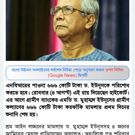
বাংলা টাইমস অনলাইনের সর্বশেষ নিউজ পেতে অনুসরণ করুন
গুগল নিউজ
(Google News)
ফিডটি
এনবিআরের পাওনা ৬৬৬ কোটি টাকা ড. ইউনূসকে পরিশোধ
করতে হবে। রোববার (৪ আগস্ট) এই রায় দিয়েছেন হাইকোর্ট।
এর আগে গ্রামীণ ব্যাংকের এমডি ড. মুহাম্মদ ইউনূসের গ্রামীণ
কল্যাণের ৬৬৬ কোটি টাকা করফাঁকি মামলার প্রথম দিনের
শুনানি শেষ হয়।
শ্রম আইন লঙ্ঘনের মামলায় ড. মুহাম্মদ ইউনূসসহ ৪ জনের
জামিনের মেয়াদ বাড়িয়েছেন আদালত। অন্যদিকে গত শনিবার