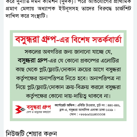
করে দুর্নীতি দমন কমিশন (দুদক)। পরে অভিযোগের প্রাথমিক
প্রমাণ মেলায় অধ্যাপক ইউনূসসহ তাদের বিরুদ্ধে চার্জশিট
দাখিল করে সংস্থাটি।
নিউজটি শেয়ার করুন