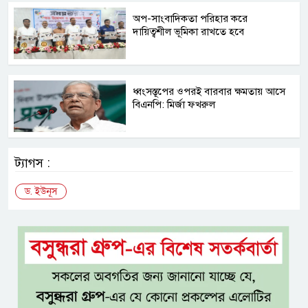
অপ-সাংবাদিকতা পরিহার করে
দায়িত্বশীল ভূমিকা রাখতে হবে
ধ্বংসস্তূপের ওপরই বারবার ক্ষমতায় আসে
বিএনপি: মির্জা ফখরুল
ট্যাগস :
ড. ইউনূস