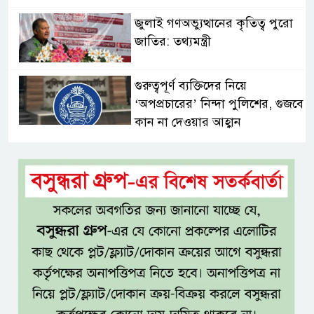
জুলাই গণঅভ্যুত্থানের কৃতিত্ব পুরো
জাতির: তথ্যমন্ত্রী
গুরুত্বপূর্ণ ব্যক্তিদের নিয়ে
‘অপপ্রচারের’ নিন্দা পুলিশের, গুজবে
কান না দেওয়ার আহ্বান
শেখ হাসিনার দিল্লির সংবাদ
সম্মেলনের সঙ্গে ভারত সরকারের
সম্পৃক্ততা নেই: জয়সোয়াল
টাঙ্গাইলে নিহত ১৪ বাস-মিনিবাস
মালিকের পরিবারকে আর্থিক অনুদান
ও সম্মাননা
সাড়ে ৩ হাজার এতিম ও