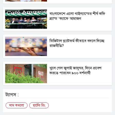
বাংলাদেশে এলো থাইল্যান্ডের শীর্ষ কফি
ব্র্যান্ড ‘ক্যাফে আমাজন
ডিজিটাল প্ল্যাটফর্ম কীভাবে বদলে দিচ্ছে
রাজনীতি?
খুলে গেল জুলাই জাদুঘর, দিনে প্রবেশ
করতে পারবেন ৯০০ দর্শনার্থী
ট্যাগস :
দাম কমলো
হার্টের রিং