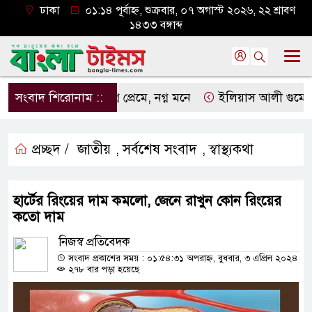
ঢাকা
০১:১৪ পূর্বাহ্ন, শুক্রবার, ০৭ অগাস্ট ২০২৬, ২২ শ্রাবণ
১৪৩৩ বঙ্গাব্দ
সংবাদ শিরোনাম ::
নগ্ন প্রেমে, নগ্ন মনে
ইলিয়াস আলী গুমের ঘটনা প
প্রচ্ছদ /
জাতীয়
সর্বশেষ সংবাদ
স্বাস্থ্যকথা
,
,
হার্টের রিংয়ের দাম কমলো, জেনে রাখুন কোন রিংয়ের
কতো দাম
নিজস্ব প্রতিবেদক
সংবাদ প্রকাশের সময় : ০১:৫৪:৩১ অপরাহ্ন, বুধবার, ৩ এপ্রিল ২০২৪
২৭৮ বার পড়া হয়েছে