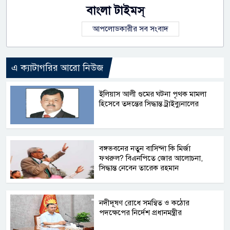
বাংলা টাইমস্
আপলোডকারীর সব সংবাদ
এ ক্যাটাগরির আরো নিউজ
ইলিয়াস আলী গুমের ঘটনা পৃথক মামলা
হিসেবে তদন্তের সিদ্ধান্ত ট্রাইব্যুনালের
বঙ্গভবনের নতুন বাসিন্দা কি মির্জা
ফখরুল? বিএনপিতে জোর আলোচনা,
সিদ্ধান্ত নেবেন তারেক রহমান
নদীদূষণ রোধে সমন্বিত ও কঠোর
পদক্ষেপের নির্দেশ প্রধানমন্ত্রীর