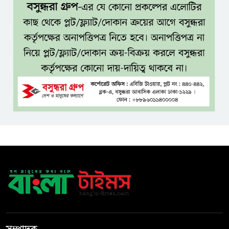
ধলেশ্বরী থেকে অবৈধ বালু উত্তোলন,
হুমকিতে শামসুল হক সেতু
বঙ্গভবনের নতুন বাসিন্দা কি মির্জা
ফখরুল? বিএনপিতে জোর
আলোচনা, সিদ্ধান্ত নেবেন তারেক
রহমান
নদীদূষণ রোধে সমন্বিত ও কঠোর
পদক্ষেপের নির্দেশ প্রধানমন্ত্রীর
বাংলাদেশে এলো থাইল্যান্ডের শীর্ষ
কফি ব্র্যান্ড ‘ক্যাফে আমাজন
ডিজিটাল প্ল্যাটফর্ম কীভাবে বদলে