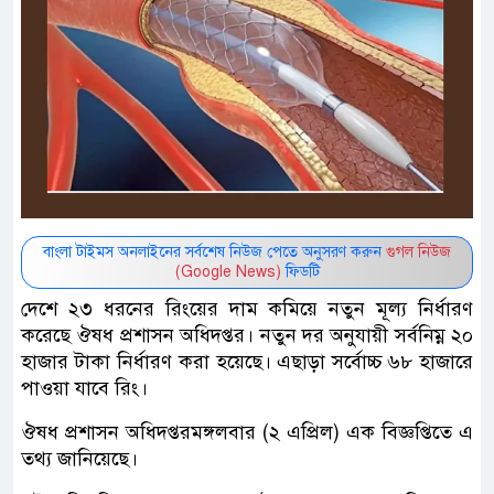
বাংলা টাইমস অনলাইনের সর্বশেষ নিউজ পেতে অনুসরণ করুন
গুগল নিউজ
(Google News)
ফিডটি
দেশে ২৩ ধরনের রিংয়ের দাম কমিয়ে নতুন মূল্য নির্ধারণ
করেছে ঔষধ প্রশাসন অধিদপ্তর। নতুন দর অনুযায়ী সর্বনিম্ন ২০
হাজার টাকা নির্ধারণ করা হয়েছে। এছাড়া সর্বোচ্চ ৬৮ হাজারে
পাওয়া যাবে রিং।
ঔষধ প্রশাসন অধিদপ্তরমঙ্গলবার (২ এপ্রিল) এক বিজ্ঞপ্তিতে এ
তথ্য জানিয়েছে।