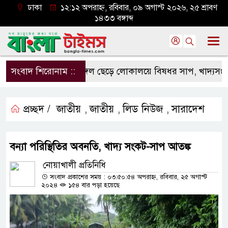
ঢাকা
১২:১২ অপরাহ্ন, রবিবার, ০৯ অগাস্ট ২০২৬, ২৫ শ্রাবণ
১৪৩৩ বঙ্গাব্দ
সংবাদ শিরোনাম ::
জঙ্গল ছেড়ে লোকালয়ে বিষধর সাপ, খাদ্যসংকট ও 
প্রচ্ছদ /
জাতীয়
জাতীয়
লিড নিউজ
সারাদেশ
,
,
,
বন্যা পরিস্থিতির অবনতি, খাদ্য সংকট-সাপ আতঙ্ক
নোয়াখালী প্রতিনিধি
সংবাদ প্রকাশের সময় : ০৩:৫০:৫৪ অপরাহ্ন, রবিবার, ২৫ অগাস্ট
২০২৪
১৫৪ বার পড়া হয়েছে