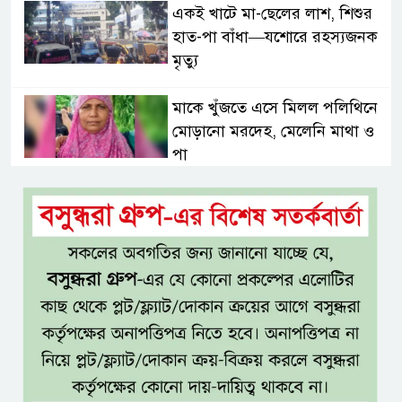
একই খাটে মা-ছেলের লাশ, শিশুর
হাত-পা বাঁধা—যশোরে রহস্যজনক
মৃত্যু
মাকে খুঁজতে এসে মিলল পলিথিনে
মোড়ানো মরদেহ, মেলেনি মাথা ও
পা
কম বয়সেই বন্ধ্যাত্বের ঝুঁকি?
নারীদের ৩ লক্ষণে সতর্ক হওয়ার
পরামর্শ
ইনফ্লুয়েঞ্জা ঠেকাতে নতুন আশার
আলো, প্রবীণদের জন্য এমআরএনএ
ফ্লু টিকা
ব্যবহৃত রাখি ডাস্টবিনে ফেলেন?