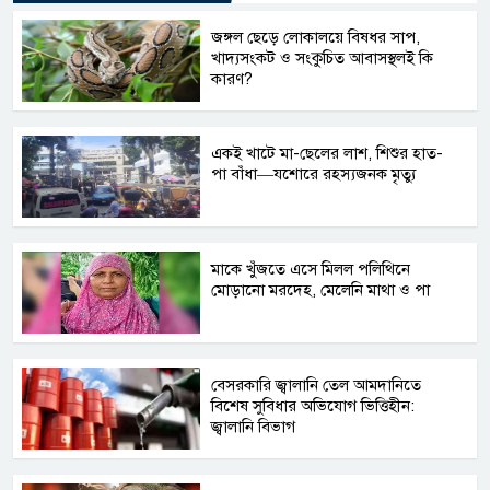
জঙ্গল ছেড়ে লোকালয়ে বিষধর সাপ,
খাদ্যসংকট ও সংকুচিত আবাসস্থলই কি
কারণ?
একই খাটে মা-ছেলের লাশ, শিশুর হাত-
পা বাঁধা—যশোরে রহস্যজনক মৃত্যু
মাকে খুঁজতে এসে মিলল পলিথিনে
মোড়ানো মরদেহ, মেলেনি মাথা ও পা
বেসরকারি জ্বালানি তেল আমদানিতে
বিশেষ সুবিধার অভিযোগ ভিত্তিহীন:
জ্বালানি বিভাগ