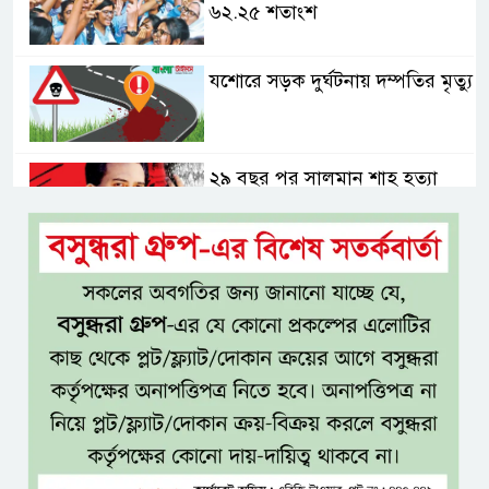
৬২.২৫ শতাংশ
যশোরে সড়ক দুর্ঘটনায় দম্পতির মৃত্যু
২৯ বছর পর সালমান শাহ হত্যা
মামলায় ডন গ্রেপ্তার, খুলবে কি
মৃত্যুরহস্য?
যশোর-ঢাকা প্রভাতী ট্রেন চালুসহ
রেলওয়ে জংশন উন্নয়নের দাবিতে
স্মারকলিপি
জনগণের ভাগ্য নিয়ে কাউকে
ছিনিমিনি খেলতে দেওয়া হবে না:
প্রধানমন্ত্রী