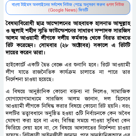
বাংলা টাইমস অনলাইনের সর্বশেষ নিউজ পেতে অনুসরণ করুন
গুগল নিউজ
(Google News)
ফিডটি
বৈষম্যবিরোধী ছাত্র আন্দোলনের আহবায়ক হাসনাত আব্দুল্লাহ
ও জুলাই শহীদ স্মৃতি ফাউন্ডেশনের সাধারণ সম্পাদক সারজিস
আলম আওয়ামী লীগকে দলীয় কর্মকাণ্ড থেকে বিরত রাখতে
রিট করেছেন। সোমবার (২৮ অক্টোবর) সকালে এ রিটটি
দায়ের করেন তারা।
হাইকোর্টে একটি দ্বৈত বেঞ্চে এর শুনানি হবে। রিটে আওয়ামী
লীগ যাতে রাজনৈতিক কার্যক্রম চালাতে না পারে তার
নির্দেশনা চাওয়া হয়েছে।
এ বিষয়ে আনুষ্ঠানিক কোনো বক্তব্য না দিলেও, সামাজিক
যোগাযোগমাধ্যমে সারজিস আলম জানান, দল হিসেবে
আওয়ামী লীগকে নিষিদ্ধ করার বিষয়ে কোনো রিট হয়নি। বরং
দলটির তত্বাবধানে অনুষ্ঠিত হওয়া ৩টি নির্বাচনকে কেন অবৈধ
ঘোষণা করা হবে না এবং বিভিন্ন সময়ে পাওয়া সুবিধা কেন
ফিরিয়ে দেয়া হবে না, সে বিষয়ে আদালতের নির্দেশনা চাওয়া
হয়েছে। রিটকারী আইনজীবী জানান, পরে আনুষ্ঠানিকভাবে এর