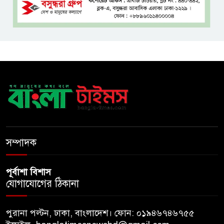
শ্রীমঙ্গলে বর্ণাঢ্য আয়োজনে
আন্তর্জাতিক আদিবাসী দিবস পালিত
যশোরে ইন্টারন্যাশনাল পিস স্কুল
অ্যান্ড কলেজে বৃক্ষ বিতরণ কর্মসূচি
বিজয়ের মানসিকতা নিয়ে বহুদূর
যেতে চায় বাংলাদেশ অনূর্ধ্ব-২০ দল
সম্পাদক
পূর্বাশা বিশাস
যোগাযোগের ঠিকানা
পুরানা পল্টন, ঢাকা, বাংলাদেশ। ফোন: ০১৯৪৬৭৪৬৭৫৫