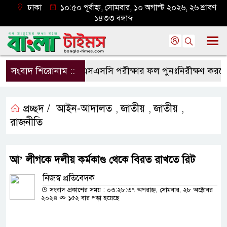
ঢাকা
১০:৫০ পূর্বাহ্ন, সোমবার, ১০ অগাস্ট ২০২৬, ২৬ শ্রাবণ
১৪৩৩ বঙ্গাব্দ
সংবাদ শিরোনাম ::
এসএসসি পরীক্ষার ফল পুনঃনিরীক্ষণ করবেন য
প্রচ্ছদ /
আইন-আদালত
জাতীয়
জাতীয়
,
,
,
রাজনীতি
আ’ লীগকে দলীয় কর্মকাণ্ড থেকে বিরত রাখতে রিট
নিজস্ব প্রতিবেদক
সংবাদ প্রকাশের সময় : ০৩:২৮:৩৭ অপরাহ্ন, সোমবার, ২৮ অক্টোবর
২০২৪
১৫২ বার পড়া হয়েছে