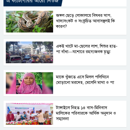
এ ক্যাটাগরির আরো নিউজ
জঙ্গল ছেড়ে লোকালয়ে বিষধর সাপ,
খাদ্যসংকট ও সংকুচিত আবাসস্থলই কি
কারণ?
একই খাটে মা-ছেলের লাশ, শিশুর হাত-
পা বাঁধা—যশোরে রহস্যজনক মৃত্যু
মাকে খুঁজতে এসে মিলল পলিথিনে
মোড়ানো মরদেহ, মেলেনি মাথা ও পা
টাঙ্গাইলে নিহত ১৪ বাস-মিনিবাস
মালিকের পরিবারকে আর্থিক অনুদান ও
সম্মাননা