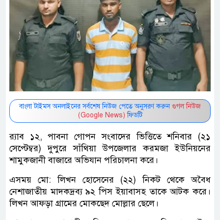
বাংলা টাইমস অনলাইনের সর্বশেষ নিউজ পেতে অনুসরণ করুন
গুগল নিউজ
(Google News)
ফিডটি
র‌্যাব ১২, পাবনা গোপন সংবাদের ভিত্তিতে শনিবার (২১
সেপ্টেম্বর) দুপুরে সাঁথিয়া উপজেলার করমজা ইউনিয়নের
শামুকজানী বাজারে অভিযান পরিচালনা করে।
এসময় মো: লিখন হোসেনের (২২) নিকট থেকে অবৈধ
নেশাজাতীয় মাদকদ্রব্য ৯২ পিস ইয়াবাসহ তাকে আটক করে।
লিখন আফড়া গ্রামের মোকছেদ মোল্লার ছেলে।