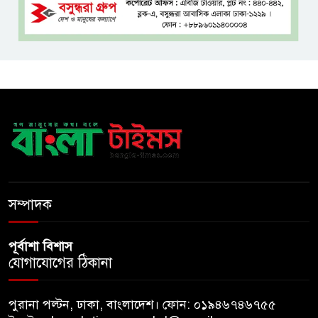
এসএসসি ও সমমানের ফল
সোমবার, জানা যাবে ৩ উপায়ে
একই খাটে মা-ছেলের লাশ, শিশুর
হাত-পা বাঁধা—যশোরে রহস্যজনক
মৃত্যু
মাকে খুঁজতে এসে মিলল পলিথিনে
মোড়ানো মরদেহ, মেলেনি মাথা ও
পা
সম্পাদক
পূর্বাশা বিশাস
যোগাযোগের ঠিকানা
পুরানা পল্টন, ঢাকা, বাংলাদেশ। ফোন: ০১৯৪৬৭৪৬৭৫৫