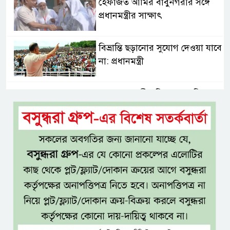
হেফাজত আমির বাবুনগরীর সঙ্গে
প্রধানমন্ত্রীর সাক্ষাৎ
বিভ্রান্তি ছড়ানোর সুযোগ দেওয়া যাবে
না: প্রধানমন্ত্রী
শ্যামনগরবাসীর নিরাপদ পানির
অধিকার নিশ্চিত করতে হাইকোর্টের
রুল
জামায়াতের প্রদর্শনীতে মুক্তিযুদ্ধ
আছে, নেই জামায়াত
জঙ্গল ছেড়ে লোকালয়ে বিষধর সাপ,
খাদ্যসংকট ও সংকুচিত আবাসস্থলই
কি কারণ?