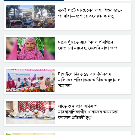
একই খাটে মা-ছেলের লাশ, শিশুর হাত-
পা বাঁধা—যশোরে রহস্যজনক মৃত্যু
মাকে খুঁজতে এসে মিলল পলিথিনে
মোড়ানো মরদেহ, মেলেনি মাথা ও পা
টাঙ্গাইলে নিহত ১৪ বাস-মিনিবাস
মালিকের পরিবারকে আর্থিক অনুদান ও
সম্মাননা
সাড়ে ৩ হাজার এতিম ও
মাদরাসাশিক্ষার্থীর খাবারের আয়োজন
করলেন প্রতিমন্ত্রী টুকু