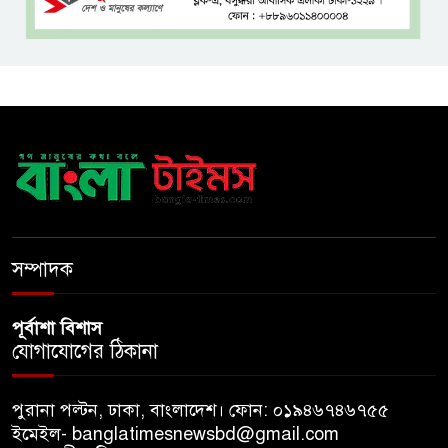
বসুন্ধরায় অ্যামেচার মার্শাল আর্টের
জমজমাট আসর
‘হাসিনা কার্ড’ ব্যবহার করে ভারতের
সঙ্গে বন্ধুত্বপূর্ণ সম্পর্ক সম্ভব নয়:
স্বরাষ্ট্রমন্ত্রী
সব বাধা পেরিয়ে বাস্তবতার নিরিখে
দেশকে এগিয়ে নিতে হবে: প্রধানমন্ত্রী
সম্পাদক
পূর্বাশা বিশাস
যোগাযোগের ঠিকানা
পুরানা পল্টন, ঢাকা, বাংলাদেশ। ফোন: ০১৯৪৬৭৪৬৭৫৫
ইমেইল- banglatimesnewsbd@gmail.com