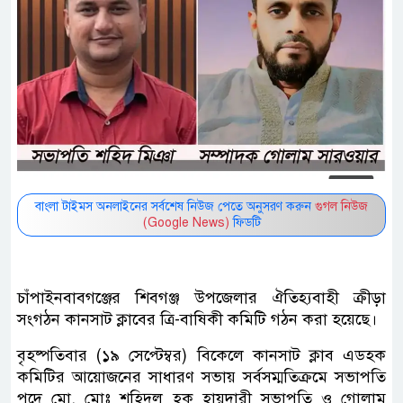
বাংলা টাইমস অনলাইনের সর্বশেষ নিউজ পেতে অনুসরণ করুন
গুগল নিউজ
(Google News)
ফিডটি
চাঁপাইনবাবগঞ্জের শিবগঞ্জ উপজেলার ঐতিহ্যবাহী ক্রীড়া
সংগঠন কানসাট ক্লাবের ত্রি-বাষিকী কমিটি গঠন করা হয়েছে।
বৃহষ্পতিবার (১৯ সেপ্টেম্বর) বিকেলে কানসাট ক্লাব এডহক
কমিটির আয়োজনের সাধারণ সভায় সর্বসম্মতিক্রমে সভাপতি
পদে মো. মোঃ শহিদুল হক হায়দারী সভাপতি ও গোলাম