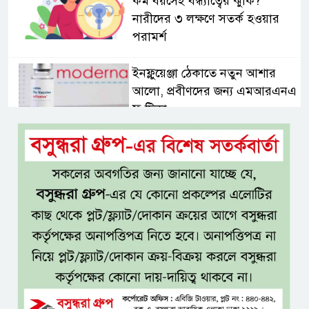
কম বয়সেই বন্ধ্যাত্বের ঝুঁকি?
নারীদের ৩ লক্ষণে সতর্ক হওয়ার
পরামর্শ
ইনফ্লুয়েঞ্জা ঠেকাতে নতুন আশার
আলো, প্রবীণদের জন্য এমআরএনএ
ফ্লু টিকা
ব্যবহৃত রাখি ডাস্টবিনে ফেলেন?
ভুলেও নয়, জেনে নিন কী করা উচিত
বেসরকারি জ্বালানি তেল আমদানিতে
বিশেষ সুবিধার অভিযোগ ভিত্তিহীন:
জ্বালানি বিভাগ
শেখ হাসিনা চাইলেই কি দেশে
ফিরতে পারবেন?