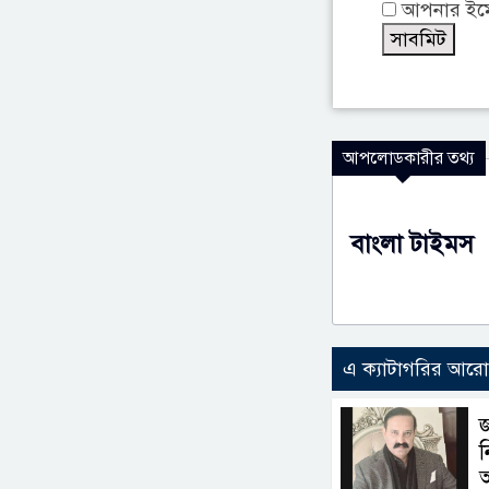
আপনার ইমেই
আপলোডকারীর তথ্য
বাংলা টাইমস
এ ক্যাটাগরির আর
জ
ন