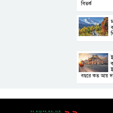
বিতর্ক
ম
ব
দ
ই
বছরে কত আয় দ