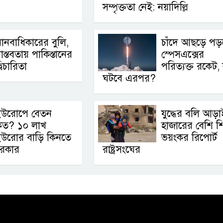
সম্পৃক্ততা নেই: নয়াদিল্লি
ানবাধিকারের বুলি,
চাঁদে আছড়ে পড়
াস্তবতায় পাকিস্তানের
স্পেসএক্সের
্বিচারিতা
পরিত্যক্ত রকেট,
ঘটবে এরপর?
ইউরোপে বেতন
যুদ্ধের বলি আড়া
কত? ১০ লাখ
হাজারের বেশি শি
উরোর বাড়ি কিনতে
ভয়ংকর রিপোর্ট
রকার
রাষ্ট্রসংঘের