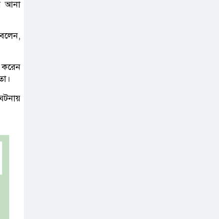
রে আনা
নদীদূষণ রোধে
 বলেন,
সমন্বিত ও কঠোর
পদক্ষেপের নির্দেশ
প্রধানমন্ত্রীর
শ করেন
েতা।
বাংলাদেশে এলো
 ঘটনায়
থাইল্যান্ডের শীর্ষ
কফি ব্র্যান্ড ‘ক্যাফে
আমাজন
ডিজিটাল প্ল্যাটফর্ম
কীভাবে বদলে দিচ্ছে
রাজনীতি?