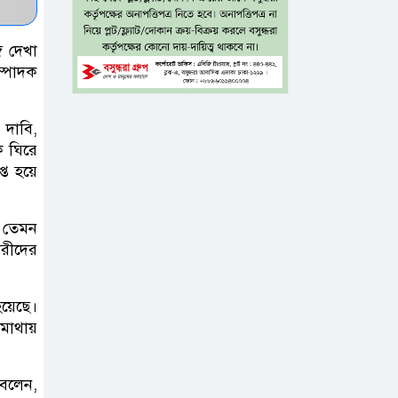
টাঙ্গাইল জেলা
ে দেখা
পরিষদের উদ্যোগে
ম্পাদক
২৩ লাখ টাকার
আর্থিক অনুদানের চেক বিতরণ
 দাবি,
ে ঘিরে
ধলেশ্বরী থেকে
্ত হয়ে
অবৈধ বালু
উত্তোলন, হুমকিতে
র তেমন
শামসুল হক সেতু
ারীদের
বঙ্গভবনের নতুন
হয়েছে।
বাসিন্দা কি মির্জা
 মাথায়
ফখরুল? বিএনপিতে
জোর আলোচনা, সিদ্ধান্ত নেবেন তারেক
 বলেন,
রহমান