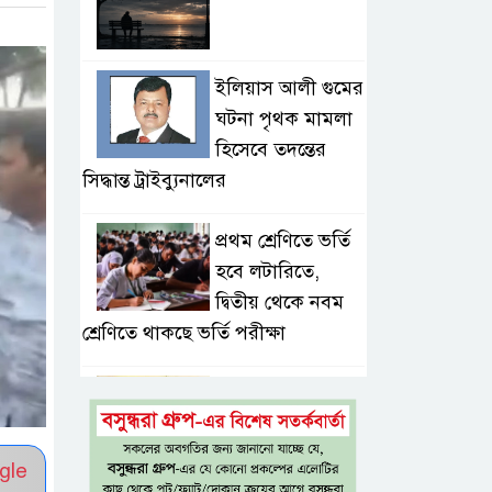
ইলিয়াস আলী গুমের
ঘটনা পৃথক মামলা
হিসেবে তদন্তের
সিদ্ধান্ত ট্রাইব্যুনালের
প্রথম শ্রেণিতে ভর্তি
হবে লটারিতে,
দ্বিতীয় থেকে নবম
শ্রেণিতে থাকছে ভর্তি পরীক্ষা
৫ শতাংশ মজুরি
বৃদ্ধি প্রত্যাখ্যান,
নতুন মজুরি বোর্ড
gle
গঠনের দাবি চা শ্রমিক ইউনিয়নের