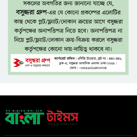
যশোরে ইন্টারন্যাশনাল পিস স্কুল
অ্যান্ড কলেজে বৃক্ষ বিতরণ কর্মসূচি
বিজয়ের মানসিকতা নিয়ে বহুদূর
যেতে চায় বাংলাদেশ অনূর্ধ্ব-২০ দল
দেশের ২৩তম রাষ্ট্রপতি হচ্ছেন মির্জা
ফখরুল!
টাঙ্গাইলে স্ত্রী হত্যায় স্বামীর মৃত্যুদণ্ড
রাষ্ট্রপতি পদে বিএনপির দুই
মনোনয়নপত্র, ১১ দলের প্রার্থী অলি