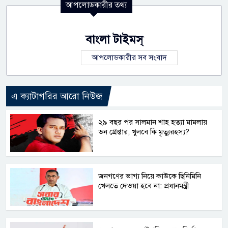
আপলোডকারীর তথ্য
বাংলা টাইমস্
আপলোডকারীর সব সংবাদ
এ ক্যাটাগরির আরো নিউজ
২৯ বছর পর সালমান শাহ হত্যা মামলায়
ডন গ্রেপ্তার, খুলবে কি মৃত্যুরহস্য?
জনগণের ভাগ্য নিয়ে কাউকে ছিনিমিনি
খেলতে দেওয়া হবে না: প্রধানমন্ত্রী