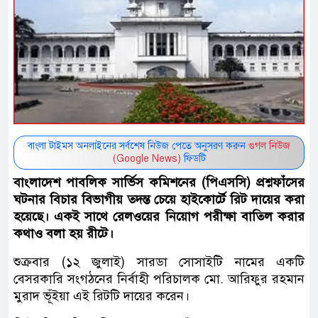
বাংলা টাইমস অনলাইনের সর্বশেষ নিউজ পেতে অনুসরণ করুন
গুগল নিউজ
(Google News)
ফিডটি
বাংলাদেশ পাবলিক সার্ভিস কমিশনের (পিএসসি) প্রশ্নফাঁসের
ঘটনার বিচার বিভাগীয় তদন্ত চেয়ে হাইকোর্টে রিট দায়ের করা
হয়েছে। একই সাথে রেলওয়ের নিয়োগ পরীক্ষা বাতিল করার
কথাও বলা হয় রীটে।
শুক্রবার (১২ জুলাই) সারডা সোসাইটি নামের একটি
বেসরকারি সংগঠনের নির্বাহী পরিচালক মো. আরিফুর রহমান
মুরাদ ভূঁইয়া এই রিটটি দায়ের করেন।