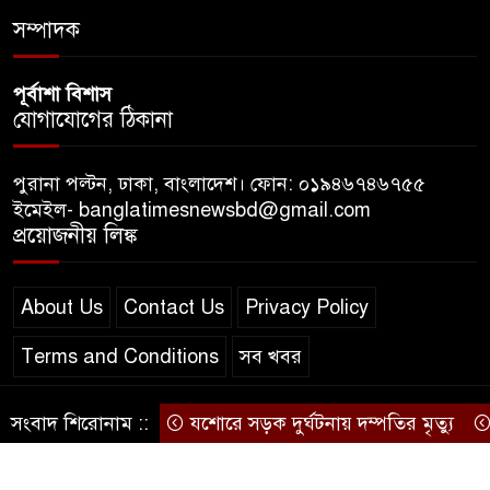
সম্পাদক
পূর্বাশা বিশাস
যোগাযোগের ঠিকানা
পুরানা পল্টন, ঢাকা, বাংলাদেশ। ফোন: ০১৯৪৬৭৪৬৭৫৫
ইমেইল- banglatimesnewsbd@gmail.com
প্রয়োজনীয় লিঙ্ক
About Us
Contact Us
Privacy Policy
Terms and Conditions
সব খবর
সংবাদ শিরোনাম ::
যশোরে সড়ক দুর্ঘটনায় দম্পতির মৃত্যু
২৯ 
© স্বত্ব বাংলা-টাইমস ২০২০-২০২৪