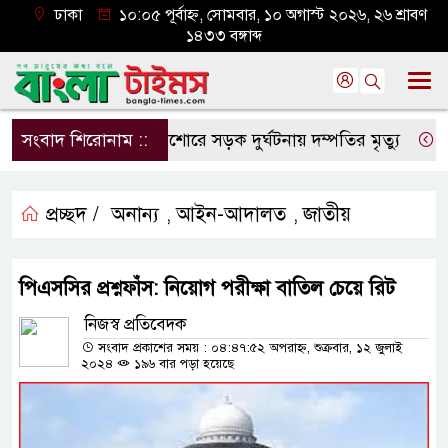
ঢাকা
১০:০৫ পূর্বাহ্ন, সোমবার, ১০ অগাস্ট ২০২৬, ২৬ শ্রাবণ
১৪৩৩ বঙ্গাব্দ
সংবাদ শিরোনাম ::
যশোরে সড়ক দুর্ঘটনায় দম্পতির মৃত্যু
২৯ বছর
প্রচ্ছদ /
অনান্য
আইন-আদালত
জাতীয়
,
,
পিএসসির প্রশ্নফাঁস: নিয়োগ পরীক্ষা বাতিল চেয়ে রিট
নিজস্ব প্রতিবেদক
সংবাদ প্রকাশের সময় : ০৪:৪৭:৫২ অপরাহ্ন, শুক্রবার, ১২ জুলাই
২০২৪
১৯৬ বার পড়া হয়েছে