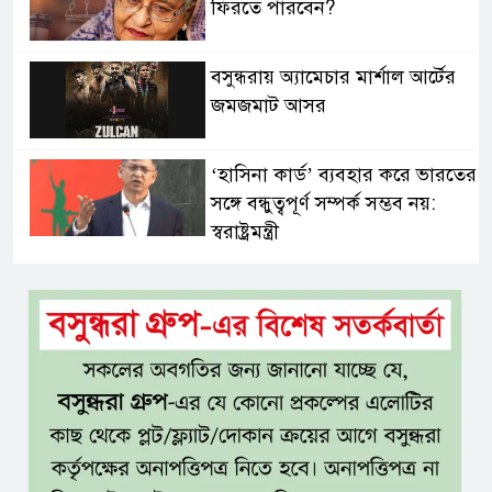
ফিরতে পারবেন?
বসুন্ধরায় অ্যামেচার মার্শাল আর্টের
জমজমাট আসর
‘হাসিনা কার্ড’ ব্যবহার করে ভারতের
সঙ্গে বন্ধুত্বপূর্ণ সম্পর্ক সম্ভব নয়:
স্বরাষ্ট্রমন্ত্রী
সব বাধা পেরিয়ে বাস্তবতার নিরিখে
দেশকে এগিয়ে নিতে হবে: প্রধানমন্ত্রী
নীরবে এতিম শিশুদের পাশে সায়েম
সোবহান আনভীর
সেবার মানসিকতা ছাড়া