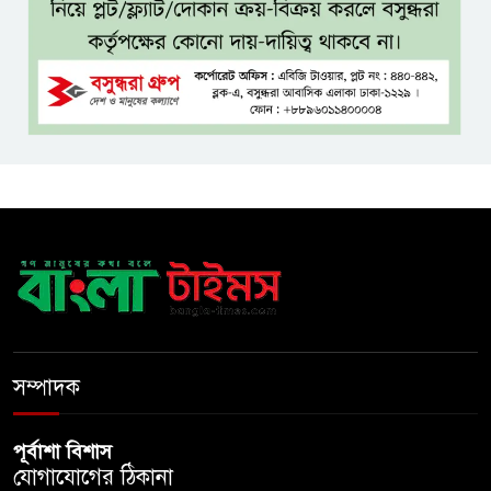
চিকিৎসাব্যবস্থার মানোন্নয়ন সম্ভব
নয়: প্রধানমন্ত্রী
বিদ্যুৎ-জ্বালানি নিয়ে অস্থিতিশীলতা
সৃষ্টিতে সক্রিয় চক্র: প্রধানমন্ত্রী
তনু হত্যা মামলায় সাবেক
সেনাসদস্য হাফিজুর রহমানকে
পুনরায় গ্রেপ্তার
হাসিনাকে ঘিরে ঢাকা-দিল্লি সম্পর্কে
নতুন টানাপোড়েন
সম্পাদক
পূর্বাশা বিশাস
যোগাযোগের ঠিকানা