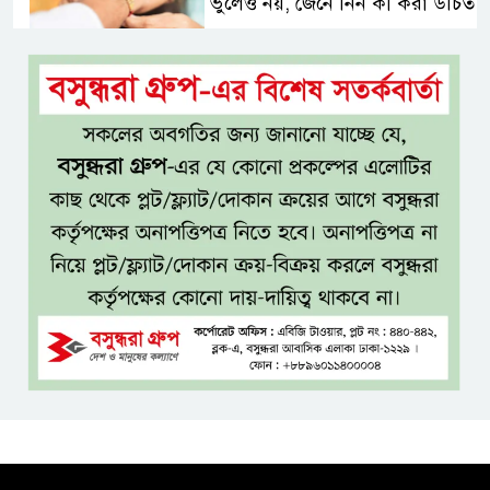
ভুলেও নয়, জেনে নিন কী করা উচিত
বেসরকারি জ্বালানি তেল আমদানিতে
বিশেষ সুবিধার অভিযোগ ভিত্তিহীন:
জ্বালানি বিভাগ
শেখ হাসিনা চাইলেই কি দেশে
ফিরতে পারবেন?
বসুন্ধরায় অ্যামেচার মার্শাল আর্টের
জমজমাট আসর
‘হাসিনা কার্ড’ ব্যবহার করে ভারতের
সঙ্গে বন্ধুত্বপূর্ণ সম্পর্ক সম্ভব নয়:
স্বরাষ্ট্রমন্ত্রী