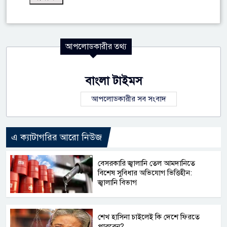
আপলোডকারীর তথ্য
বাংলা টাইমস
আপলোডকারীর সব সংবাদ
এ ক্যাটাগরির আরো নিউজ
বেসরকারি জ্বালানি তেল আমদানিতে
বিশেষ সুবিধার অভিযোগ ভিত্তিহীন:
জ্বালানি বিভাগ
শেখ হাসিনা চাইলেই কি দেশে ফিরতে
পারবেন?