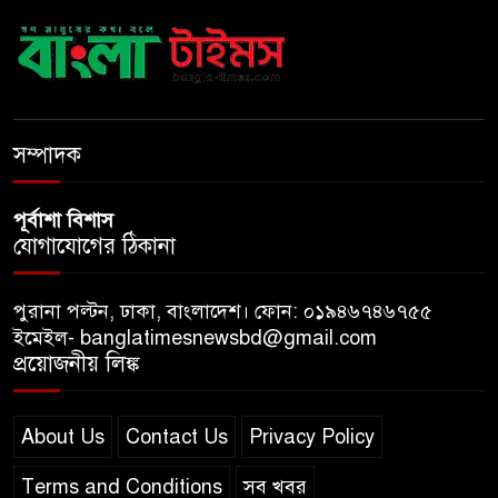
সব বাধা পেরিয়ে বাস্তবতার নিরিখে
দেশকে এগিয়ে নিতে হবে: প্রধানমন্ত্রী
নীরবে এতিম শিশুদের পাশে সায়েম
সোবহান আনভীর
সম্পাদক
পূর্বাশা বিশাস
যোগাযোগের ঠিকানা
পুরানা পল্টন, ঢাকা, বাংলাদেশ। ফোন: ০১৯৪৬৭৪৬৭৫৫
ইমেইল- banglatimesnewsbd@gmail.com
প্রয়োজনীয় লিঙ্ক
About Us
Contact Us
Privacy Policy
Terms and Conditions
সব খবর