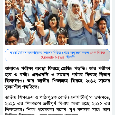
বাংলা টাইমস অনলাইনের সর্বশেষ নিউজ পেতে অনুসরণ করুন
গুগল নিউজ
(Google News)
ফিডটি
আবারও পরীক্ষা ব্যবস্থা ফিরছে গ্রেডিং পদ্ধতি। আর পরীক্ষা
হবে ৩ ঘণ্টা। এসএসসি ও সমমান পর্যায়ে ফিরছে বিভাগ
বিভাজনও। আর জাতীয় শিক্ষাক্রম ফিরছে ২০১২ সালের
সৃজনশীল পদ্ধতিতে।
জাতীয় শিক্ষাক্রম ও পাঠ্যপুস্তক বোর্ড (এনসিটিবি)’র তথ্যমতে,
২০২১ এর শিক্ষাক্রম ত্রুটিপূর্ণ বিধায় ফেরা হচ্ছে ২০১২ এর
শিক্ষাক্রমে। শিক্ষা গবেষকরা বলেন, যুগ বদলের সাথে তাল