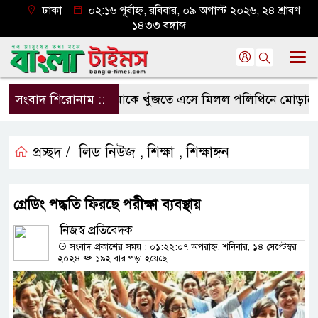
ঢাকা
০২:১৬ পূর্বাহ্ন, রবিবার, ০৯ অগাস্ট ২০২৬, ২৪ শ্রাবণ
১৪৩৩ বঙ্গাব্দ
সংবাদ শিরোনাম ::
মাকে খুঁজতে এসে মিলল পলিথিনে মোড়ানো মর
প্রচ্ছদ /
লিড নিউজ
শিক্ষা
শিক্ষাঙ্গন
,
,
গ্রেডিং পদ্ধতি ফিরছে পরীক্ষা ব্যবস্থায়
নিজস্ব প্রতিবেদক
সংবাদ প্রকাশের সময় : ০১:২২:০৭ অপরাহ্ন, শনিবার, ১৪ সেপ্টেম্বর
২০২৪
১৯২ বার পড়া হয়েছে