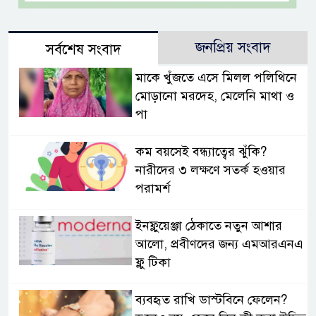
জনপ্রিয় সংবাদ
সর্বশেষ সংবাদ
মাকে খুঁজতে এসে মিলল পলিথিনে
মোড়ানো মরদেহ, মেলেনি মাথা ও
পা
কম বয়সেই বন্ধ্যাত্বের ঝুঁকি?
নারীদের ৩ লক্ষণে সতর্ক হওয়ার
পরামর্শ
ইনফ্লুয়েঞ্জা ঠেকাতে নতুন আশার
আলো, প্রবীণদের জন্য এমআরএনএ
ফ্লু টিকা
ব্যবহৃত রাখি ডাস্টবিনে ফেলেন?