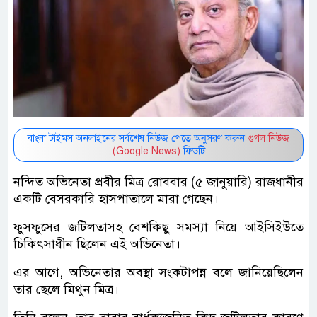
বাংলা টাইমস অনলাইনের সর্বশেষ নিউজ পেতে অনুসরণ করুন
গুগল নিউজ
(Google News)
ফিডটি
নন্দিত অভিনেতা প্রবীর মিত্র রোববার (৫ জানুয়ারি) রাজধানীর
একটি বেসরকারি হাসপাতালে মারা গেছেন।
ফুসফুসের জটিলতাসহ বেশকিছু সমস্যা নিয়ে আইসিইউতে
চিকিৎসাধীন ছিলেন এই অভিনেতা।
এর আগে, অভিনেতার অবস্থা সংকটাপন্ন বলে জানিয়েছিলেন
তার ছেলে মিথুন মিত্র।