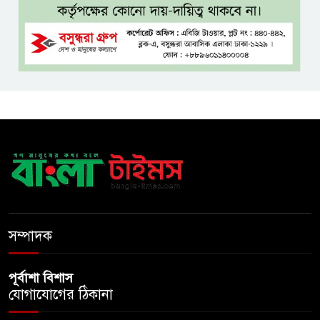
বঙ্গভবনের নতুন বাসিন্দা কি মির্জা
ফখরুল? বিএনপিতে জোর
আলোচনা, সিদ্ধান্ত নেবেন তারেক
রহমান
নদীদূষণ রোধে সমন্বিত ও কঠোর
পদক্ষেপের নির্দেশ প্রধানমন্ত্রীর
বাংলাদেশে এলো থাইল্যান্ডের শীর্ষ
কফি ব্র্যান্ড ‘ক্যাফে আমাজন
ডিজিটাল প্ল্যাটফর্ম কীভাবে বদলে
সম্পাদক
দিচ্ছে রাজনীতি?
পূর্বাশা বিশাস
যোগাযোগের ঠিকানা