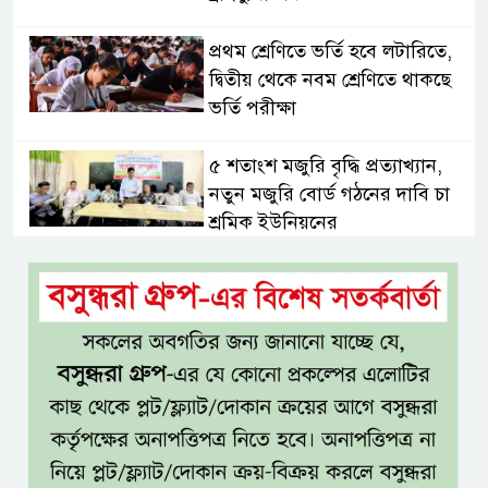
প্রথম শ্রেণিতে ভর্তি হবে লটারিতে,
দ্বিতীয় থেকে নবম শ্রেণিতে থাকছে
ভর্তি পরীক্ষা
৫ শতাংশ মজুরি বৃদ্ধি প্রত্যাখ্যান,
নতুন মজুরি বোর্ড গঠনের দাবি চা
শ্রমিক ইউনিয়নের
টাঙ্গাইল জেলা পরিষদের উদ্যোগে
২৩ লাখ টাকার আর্থিক অনুদানের
চেক বিতরণ
ধলেশ্বরী থেকে অবৈধ বালু উত্তোলন,
হুমকিতে শামসুল হক সেতু