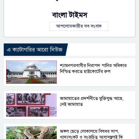
বাংলা টাইমস
আপলোডকারীর সব সংবাদ
এ ক্যাটাগরির আরো নিউজ
শ্যামনগরবাসীর নিরাপদ পানির অধিকার
নিশ্চিত করতে হাইকোর্টের রুল
জামায়াতের প্রদর্শনীতে মুক্তিযুদ্ধ আছে,
নেই জামায়াত
জঙ্গল ছেড়ে লোকালয়ে বিষধর সাপ,
খাদ্যসংকট ও সংকুচিত আবাসস্থলই কি