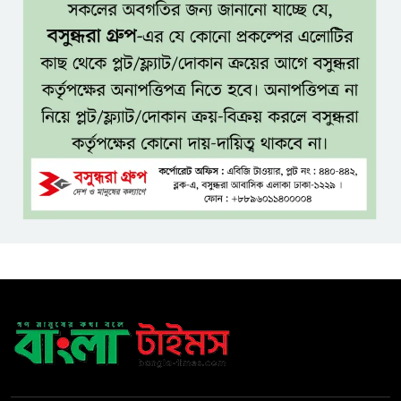
মাকে খুঁজতে এসে মিলল পলিথিনে
মোড়ানো মরদেহ, মেলেনি মাথা ও
পা
কম বয়সেই বন্ধ্যাত্বের ঝুঁকি?
নারীদের ৩ লক্ষণে সতর্ক হওয়ার
পরামর্শ
ইনফ্লুয়েঞ্জা ঠেকাতে নতুন আশার
আলো, প্রবীণদের জন্য এমআরএনএ
ফ্লু টিকা
ব্যবহৃত রাখি ডাস্টবিনে ফেলেন?
ভুলেও নয়, জেনে নিন কী করা উচিত
বেসরকারি জ্বালানি তেল আমদানিতে