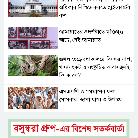
অধিকার নিশ্চিত করতে হাইকোর্টের
রুল
জামায়াতের প্রদর্শনীতে মুক্তিযুদ্ধ
আছে, নেই জামায়াত
জঙ্গল ছেড়ে লোকালয়ে বিষধর সাপ,
খাদ্যসংকট ও সংকুচিত আবাসস্থলই
কি কারণ?
এসএসসি ও সমমানের ফল
সোমবার, জানা যাবে ৩ উপায়ে
একই খাটে মা-ছেলের লাশ, শিশুর
হাত-পা বাঁধা—যশোরে রহস্যজনক
মৃত্যু