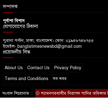
বিশেষ সুবিধার অভিযোগ ভিত্তিহীন:
সম্পাদক
জ্বালানি বিভাগ
পূর্বাশা বিশাস
যোগাযোগের ঠিকানা
পুরানা পল্টন, ঢাকা, বাংলাদেশ। ফোন: ০১৯৪৬৭৪৬৭৫৫
ইমেইল- banglatimesnewsbd@gmail.com
প্রয়োজনীয় লিঙ্ক
About Us
Contact Us
Privacy Policy
Terms and Conditions
সব খবর
সংবাদ শিরোনাম ::
শ্যামনগরবাসীর নিরাপদ পানির অধিকার নিশ্চ
© স্বত্ব বাংলা-টাইমস ২০২০-২০২৪