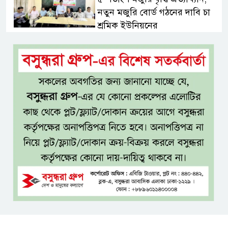
নতুন মজুরি বোর্ড গঠনের দাবি চা
শ্রমিক ইউনিয়নের
টাঙ্গাইল জেলা পরিষদের উদ্যোগে
২৩ লাখ টাকার আর্থিক অনুদানের
চেক বিতরণ
ধলেশ্বরী থেকে অবৈধ বালু উত্তোলন,
হুমকিতে শামসুল হক সেতু
বঙ্গভবনের নতুন বাসিন্দা কি মির্জা
ফখরুল? বিএনপিতে জোর
আলোচনা, সিদ্ধান্ত নেবেন তারেক
রহমান
নদীদূষণ রোধে সমন্বিত ও কঠোর