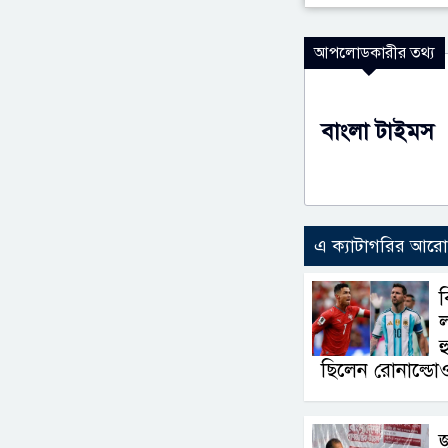
আপলোডকারীর তথ্য
বাংলা টাইমস
এ ক্যাটাগরির আর
ব
ল
হ
ছিলেন রোনাল্ডো
জ