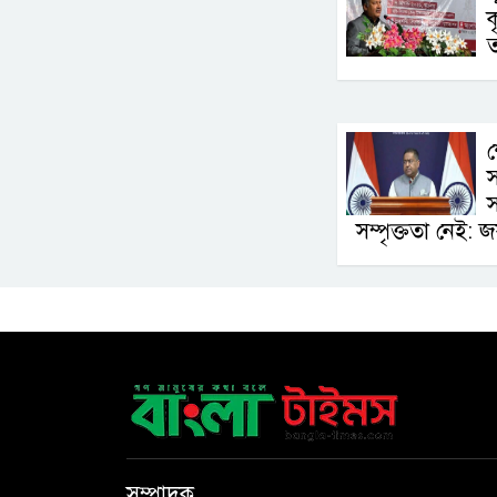
ক
ত
শ
স
স
সম্পৃক্ততা নেই:
সম্পাদক