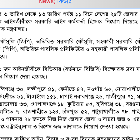
News)
ফিডটি
র ৩ তারিখ থেকে ১৩ তারিখ পর্যন্ত ১১ দিনে দেশের ২৫টি জেলার ব
আইনজীবীকে সরকারি আইন কর্মকর্তা হিসেবে নিয়োগ দিয়েছে
 মন্ত্রণালয়।
ঁসুলি (জিপি), অতিরিক্ত সরকারি কৌঁসুলি, সহকারী সরকারি কৌ
 (পিপি), অতিরিক্ত পাবলিক প্রসিকিউটর ও সহকারী পাবলিক প্রস
হয়।
জন আইনজীবীকে বিডিআর (বর্তমানে বিজিবি) বিস্ফোরক দ্রব্য 
বে নিয়োগ দেয়া হয়েছে।
ন্সিগঞ্জে ৩০, লক্ষীপুরে ৪১, ফেনীতে ৪৭, নওগাঁয় ৬২, নোয়াখালী
িংদীতে ৬১, টাঙ্গাইলে ১৫১, চাপাই নবাবগঞ্জে ২৬, গাজীপুরে ৭১, ম
াডাঙ্গায় ৩৩, গোপালগঞ্জে ১৮, কুষ্টিয়ায় ৫৫, হবিগঞ্জে ৩৮, বরগুন
গামাটিতে ৭, রাজশাহীতে ১২৪, চাঁদপুরে ৫২, পটুয়াখালীতে ৭৮, গাইব
৪ ও পাবনায় ৭৮ জনকে নিজ নিজ জেলার জেলা ও দায়রা জজ ও এর
যায়ের ট্রাইব্যুনাল ও বিশেষ জজ আদালতে নিয়োগ দেওয়া হয়েছে।
েম্বর তারিখে আইন, বিচার ও সংসদ বিষয়ক মন্ত্রণালয়ের আইন ও