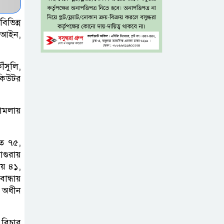
নিন্দা পুলিশের,
গুজবে কান না দেওয়ার আহ্বান
িভিন্ন
 আইন,
শেখ হাসিনার দিল্লির
সংবাদ সম্মেলনের
ঁসুলি,
সঙ্গে ভারত
িকিউটর
সরকারের সম্পৃক্ততা নেই: জয়সোয়াল
মামলায়
টাঙ্গাইলে নিহত ১৪
বাস-মিনিবাস
মালিকের
তে ৭৫,
াগুরায়
পরিবারকে আর্থিক অনুদান ও সম্মাননা
ায় ৪১,
ান্ধায়
সাড়ে ৩ হাজার
 অধীন
এতিম ও
মাদরাসাশিক্ষার্থীর
 বিচার