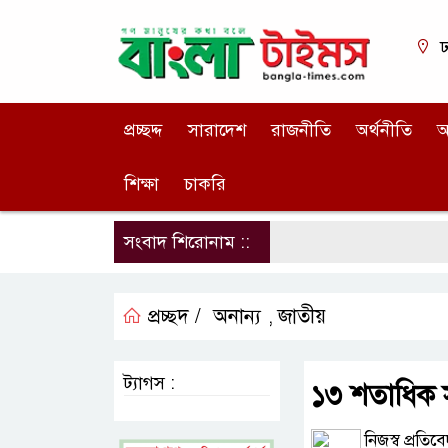
ঢ
প্রচ্ছদ্দ
সারাদেশ
রাজনীতি
অর্থনীতি
আ
শিক্ষা
চাকরি
সংবাদ শিরোনাম ::
প্রচ্ছদ /
অনান্য
জাতীয়
,
ট্যাগস :
১৩ শতাধিক স
নিজস্ব প্রতিব