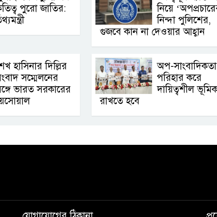
ৃতিত্ব পুরো জাতির:
নিয়ে ‘অপপ্রচারে
থ্যমন্ত্রী
নিন্দা পুলিশের,
গুজবে কান না দেওয়ার আহ্বান
েখ হাসিনার দিল্লির
অপ-সাংবাদিকতা
ংবাদ সম্মেলনের
পরিহার করে
ঙ্গে ভারত সরকারের
দায়িত্বশীল ভূমিক
 জয়সোয়াল
রাখতে হবে
যোগাযোগের ঠিকানা
প্