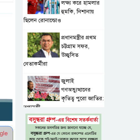
লক্ষ্য করে হামলার
হুমকি, নিশানায়
ছিলেন রোনাল্ডোও
প্রধানমন্ত্রীর প্রথম
চট্টগ্রাম সফর,
উচ্ছ্বসিত
নেতাকর্মীরা
জুলাই
গণঅভ্যুত্থানের
কৃতিত্ব পুরো জাতির:
তথ্যমন্ত্রী
গুরুত্বপূর্ণ ব্যক্তিদের
gle
নিয়ে ‘অপপ্রচারের’