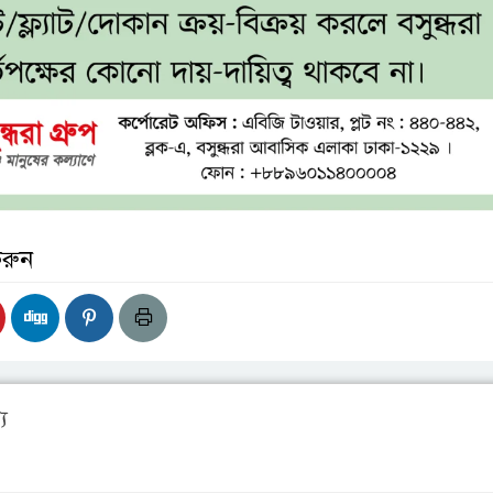
করুন
য