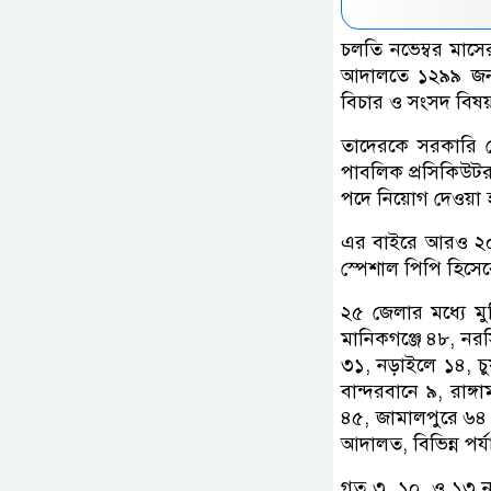
চলতি নভেম্বর মাসে
আদালতে ১২৯৯ জন 
বিচার ও সংসদ বিষয়ক
তাদেরকে সরকারি কৌ
পাবলিক প্রসিকিউটর
পদে নিয়োগ দেওয়া 
এর বাইরে আরও ২০ 
স্পেশাল পিপি হিসে
২৫ জেলার মধ্যে মু
মানিকগঞ্জে ৪৮, নরস
৩১, নড়াইলে ১৪, চুয়
বান্দরবানে ৯, রাঙ্
৪৫, জামালপুরে ৬
আদালত, বিভিন্ন পর্
গত ৩, ১০, ও ১৩ নভ