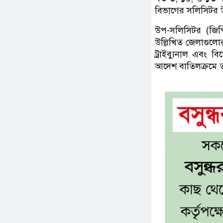
বিভাগের সলিসিটর উ
উপ-সলিসিটর (জিপ
উল্লিখিত জেলাগুল
ট্রাইব্যুনাল এব
আদেশ বাতিলক্রমে ত