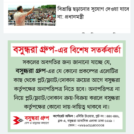
বিভ্রান্তি ছড়ানোর সুযোগ দেওয়া যাবে
না: প্রধানমন্ত্রী
শ্যামনগরবাসীর নিরাপদ পানির
অধিকার নিশ্চিত করতে হাইকোর্টের
রুল
জামায়াতের প্রদর্শনীতে মুক্তিযুদ্ধ
আছে, নেই জামায়াত
জঙ্গল ছেড়ে লোকালয়ে বিষধর সাপ,
খাদ্যসংকট ও সংকুচিত আবাসস্থলই
কি কারণ?
এসএসসি ও সমমানের ফল
সোমবার, জানা যাবে ৩ উপায়ে