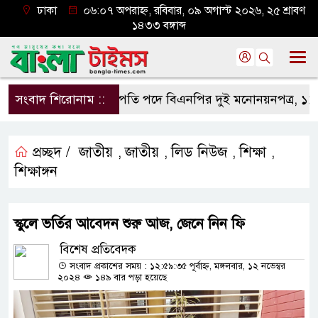
ঢাকা
০৬:০৭ অপরাহ্ন, রবিবার, ০৯ অগাস্ট ২০২৬, ২৫ শ্রাবণ
১৪৩৩ বঙ্গাব্দ
সংবাদ শিরোনাম ::
রাষ্ট্রপতি পদে বিএনপির দুই মনোনয়নপত্র, ১১ দলের প্
প্রচ্ছদ /
জাতীয়
জাতীয়
লিড নিউজ
শিক্ষা
,
,
,
,
শিক্ষাঙ্গন
স্কুলে ভর্তির আবেদন শুরু আজ, জেনে নিন ফি
বিশেষ প্রতিবেদক
সংবাদ প্রকাশের সময় : ১২:৫৯:৩৫ পূর্বাহ্ন, মঙ্গলবার, ১২ নভেম্বর
২০২৪
১৪৯ বার পড়া হয়েছে