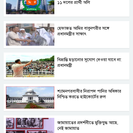
১১ দলের প্রার্থী অলি
হেফাজত আমির বাবুনগরীর সঙ্গে
প্রধানমন্ত্রীর সাক্ষাৎ
বিভ্রান্তি ছড়ানোর সুযোগ দেওয়া যাবে না:
প্রধানমন্ত্রী
শ্যামনগরবাসীর নিরাপদ পানির অধিকার
নিশ্চিত করতে হাইকোর্টের রুল
জামায়াতের প্রদর্শনীতে মুক্তিযুদ্ধ আছে,
নেই জামায়াত