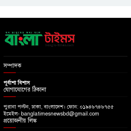
একই খাটে মা-ছেলের লাশ, শিশুর
হাত-পা বাঁধা—যশোরে রহস্যজনক
মৃত্যু
মাকে খুঁজতে এসে মিলল পলিথিনে
মোড়ানো মরদেহ, মেলেনি মাথা ও
পা
সম্পাদক
পূর্বাশা বিশাস
যোগাযোগের ঠিকানা
পুরানা পল্টন, ঢাকা, বাংলাদেশ। ফোন: ০১৯৪৬৭৪৬৭৫৫
ইমেইল- banglatimesnewsbd@gmail.com
প্রয়োজনীয় লিঙ্ক