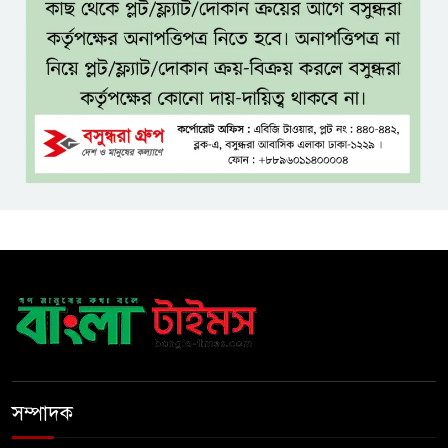
মালিকের পরিবারকে আর্থিক অনুদান
ও সম্মাননা
সাড়ে ৩ হাজার এতিম ও
মাদরাসাশিক্ষার্থীর খাবারের
আয়োজন করলেন প্রতিমন্ত্রী টুকু
অপ-সাংবাদিকতা পরিহার করে
দায়িত্বশীল ভূমিকা রাখতে হবে
ঢাবি নিয়ে মন্তব্য: ব্যারিস্টার ফুয়াদের
কাছে শত কোটি টাকা ক্ষতিপূরণ
দাবি
ধ্বংসস্তূপের ওপরই বারবার ক্ষমতায়
আসে বিএনপি: মির্জা ফখরুল
সম্পাদক