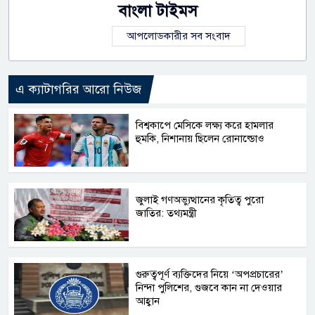
বাংলা টাইমস
আপলোডকারীর সব সংবাদ
এ ক্যাটাগরির আরো নিউজ
বিশ্বকাপে মেসিকে লক্ষ্য করে হামলার
হুমকি, নিশানায় ছিলেন রোনাল্ডোও
জুলাই গণঅভ্যুত্থানের কৃতিত্ব পুরো
জাতির: তথ্যমন্ত্রী
গুরুত্বপূর্ণ ব্যক্তিদের নিয়ে ‘অপপ্রচারের’
নিন্দা পুলিশের, গুজবে কান না দেওয়ার
আহ্বান