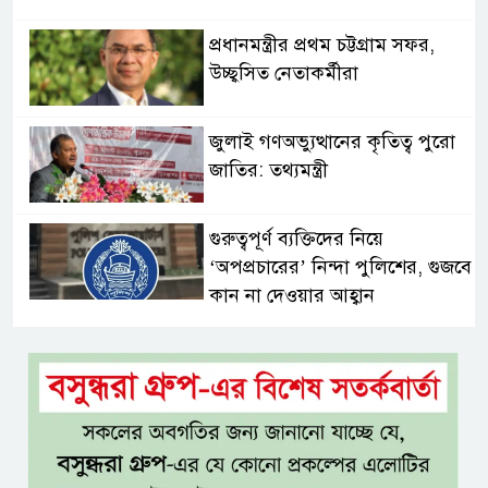
প্রধানমন্ত্রীর প্রথম চট্টগ্রাম সফর,
উচ্ছ্বসিত নেতাকর্মীরা
জুলাই গণঅভ্যুত্থানের কৃতিত্ব পুরো
জাতির: তথ্যমন্ত্রী
গুরুত্বপূর্ণ ব্যক্তিদের নিয়ে
‘অপপ্রচারের’ নিন্দা পুলিশের, গুজবে
কান না দেওয়ার আহ্বান
শেখ হাসিনার দিল্লির সংবাদ
সম্মেলনের সঙ্গে ভারত সরকারের
সম্পৃক্ততা নেই: জয়সোয়াল
টাঙ্গাইলে নিহত ১৪ বাস-মিনিবাস