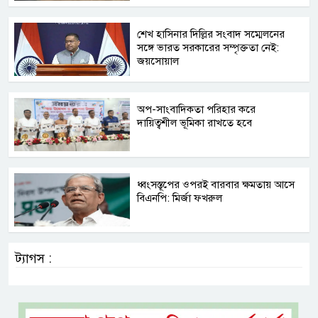
শেখ হাসিনার দিল্লির সংবাদ সম্মেলনের
সঙ্গে ভারত সরকারের সম্পৃক্ততা নেই:
জয়সোয়াল
অপ-সাংবাদিকতা পরিহার করে
দায়িত্বশীল ভূমিকা রাখতে হবে
ধ্বংসস্তূপের ওপরই বারবার ক্ষমতায় আসে
বিএনপি: মির্জা ফখরুল
ট্যাগস :