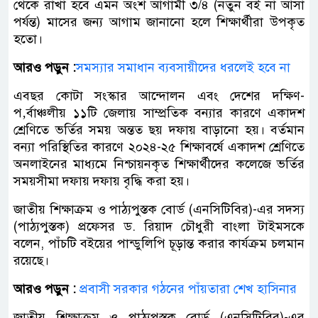
থেকে রাখা হবে এমন অংশ আগামী ৩/৪ (নতুন বই না আসা
পর্যন্ত) মাসের জন্য আগাম জানানো হলে শিক্ষার্থীরা উপকৃত
হতো।
আরও পড়ুন :
সমস্যার সমাধান ব্যবসায়ীদের ধরলেই হবে না
এবছর কোটা সংস্কার আন্দোলন এবং দেশের দক্ষিণ-
প‚র্বাঞ্চলীয় ১১টি জেলায় সাম্প্রতিক বন্যার কারণে একাদশ
শ্রেণিতে ভর্তির সময় অন্তত ছয় দফায় বাড়ানো হয়। বর্তমান
বন্যা পরিস্থিতির কারণে ২০২৪-২৫ শিক্ষাবর্ষে একাদশ শ্রেণিতে
অনলাইনের মাধ্যমে নিশ্চায়নকৃত শিক্ষার্থীদের কলেজে ভর্তির
সময়সীমা দফায় দফায় বৃদ্ধি করা হয়।
জাতীয় শিক্ষাক্রম ও পাঠ্যপুস্তক বোর্ড (এনসিটিবির)-এর সদস্য
(পাঠ্যপুস্তক) প্রফেসর ড. রিয়াদ চৌধুরী বাংলা টাইমসকে
বলেন, পাঁচটি বইয়ের পান্ডুলিপি চূড়ান্ত করার কার্যক্রম চলমান
রয়েছে।
আরও পড়ুন :
প্রবাসী সরকার গঠনের পাঁয়তারা শেখ হাসিনার
জাতীয় শিক্ষাক্রম ও পাঠ্যপুস্তক বোর্ড (এনসিটিবির)-এর