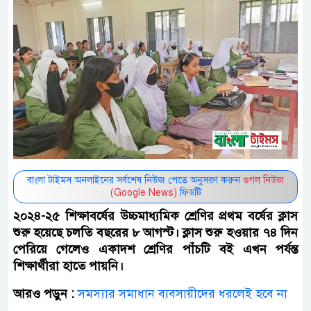
বাংলা টাইমস অনলাইনের সর্বশেষ নিউজ পেতে অনুসরণ করুন
গুগল নিউজ
(Google News)
ফিডটি
২০২৪-২৫ শিক্ষাবর্ষের উচ্চমাধ্যমিক শ্রেণির প্রথম বর্ষের ক্লাস
শুরু হয়েছে চলতি বছরের ৮ আগস্ট। ক্লাস শুরু হওয়ার ৭৪ দিন
পেরিয়ে গেলেও একাদশ শ্রেণির পাঁচটি বই এখন পর্যন্ত
শিক্ষার্থীরা হাতে পায়নি।
আরও পড়ুন :
সমস্যার সমাধান ব্যবসায়ীদের ধরলেই হবে না