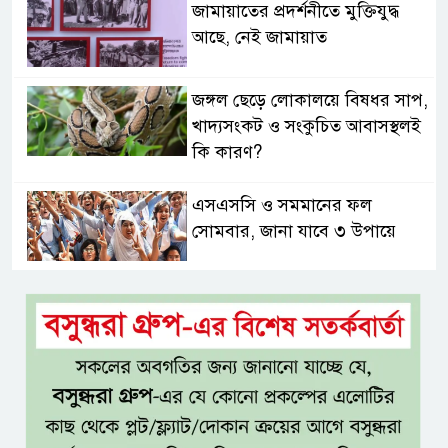
জামায়াতের প্রদর্শনীতে মুক্তিযুদ্ধ
আছে, নেই জামায়াত
জঙ্গল ছেড়ে লোকালয়ে বিষধর সাপ,
খাদ্যসংকট ও সংকুচিত আবাসস্থলই
কি কারণ?
এসএসসি ও সমমানের ফল
সোমবার, জানা যাবে ৩ উপায়ে
একই খাটে মা-ছেলের লাশ, শিশুর
হাত-পা বাঁধা—যশোরে রহস্যজনক
মৃত্যু
মাকে খুঁজতে এসে মিলল পলিথিনে
মোড়ানো মরদেহ, মেলেনি মাথা ও