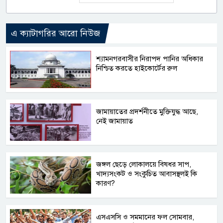
এ ক্যাটাগরির আরো নিউজ
শ্যামনগরবাসীর নিরাপদ পানির অধিকার
নিশ্চিত করতে হাইকোর্টের রুল
জামায়াতের প্রদর্শনীতে মুক্তিযুদ্ধ আছে,
নেই জামায়াত
জঙ্গল ছেড়ে লোকালয়ে বিষধর সাপ,
খাদ্যসংকট ও সংকুচিত আবাসস্থলই কি
কারণ?
এসএসসি ও সমমানের ফল সোমবার,