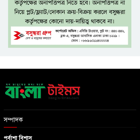
পা
কম বয়সেই বন্ধ্যাত্বের ঝুঁকি?
নারীদের ৩ লক্ষণে সতর্ক হওয়ার
পরামর্শ
ইনফ্লুয়েঞ্জা ঠেকাতে নতুন আশার
আলো, প্রবীণদের জন্য এমআরএনএ
ফ্লু টিকা
ব্যবহৃত রাখি ডাস্টবিনে ফেলেন?
ভুলেও নয়, জেনে নিন কী করা উচিত
বেসরকারি জ্বালানি তেল আমদানিতে
বিশেষ সুবিধার অভিযোগ ভিত্তিহীন:
সম্পাদক
জ্বালানি বিভাগ
পূর্বাশা বিশাস