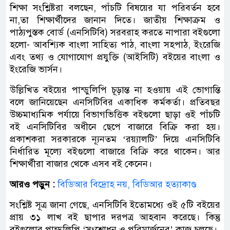
শিক্ষা সংশ্লিষ্টরা বলছেন, পাঁচটি বিষয়ের যা পরিবর্তন হবে
না,তা শিক্ষার্থীদের জানান দিতে। জাতীয় শিক্ষাক্রম ও
পাঠ্যপুস্তক বোর্ড (এনসিটিবি) সরবরাহ করতে নাপারা বইগুলো
হলো- আবশ্যিক বাংলা সাহিত্য পাঠ, বাংলা সহপাঠ, ইংরেজি
এবং তথ্য ও যোগাযোগ প্রযুক্তি (আইসিটি) বইয়ের বাংলা ও
ইংরেজি ভার্সন।
উল্লিখিত বইয়ের পান্ডুলিপি চূড়ান্ত না হওয়ায় এই ভোগান্তি
বলে জানিয়েছেন এনসিটিবির একাধিক কর্মকর্তা। প্রতিবছর
উচ্চমাধ্যমিক পর্যায়ে বিভাগভিত্তিক বইগুলো ছাড়া ওই পাঁচটি
বই এনসিটিবির অধীনে ছেপে বাজারে বিক্রি করা হয়।
প্রকাশকরা সরকারকে ন্যূনতম ‘রয়্যালটি’ দিয়ে এনসিটিবি
নির্ধারিত মূল্যে বইগুলো বাজারে বিক্রি করে থাকেন। আর
শিক্ষার্থীরা বাজার থেকে এসব বই কেনেন।
আরও পড়ুন :
বিডিআর বিদ্রোহ নয়, বিডিআর হত্যাকাণ্ড
সংশ্লিষ্ট সূত্র জানা গেছে, এনসিটিবি ইতোমধ্যে ওই ৫টি বইয়ের
প্রায় ৩১ লাখ বই ছাপার দরপত্র আহবান করেছে। কিন্তু
বইগুলোর পান্ডুলিপি ‘সংশোধন ও পরিমার্জনের’ কাজ চলছে।