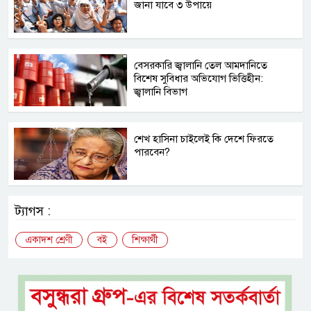
জানা যাবে ৩ উপায়ে
বেসরকারি জ্বালানি তেল আমদানিতে
বিশেষ সুবিধার অভিযোগ ভিত্তিহীন:
জ্বালানি বিভাগ
শেখ হাসিনা চাইলেই কি দেশে ফিরতে
পারবেন?
ট্যাগস :
একাদশ শ্রেণী
বই
শিক্ষার্থী