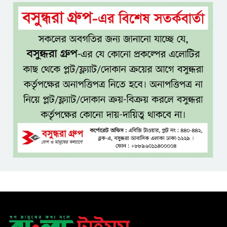
২৯ বছর পর সালমান শাহ হত্যা
মামলায় ডন গ্রেপ্তার, খুলবে কি
মৃত্যুরহস্য?
যশোর-ঢাকা প্রভাতী ট্রেন চালুসহ
রেলওয়ে জংশন উন্নয়নের দাবিতে
স্মারকলিপি
জনগণের ভাগ্য নিয়ে কাউকে
ছিনিমিনি খেলতে দেওয়া হবে না:
প্রধানমন্ত্রী
শ্রীমঙ্গলে বর্ণাঢ্য আয়োজনে
আন্তর্জাতিক আদিবাসী দিবস পালিত