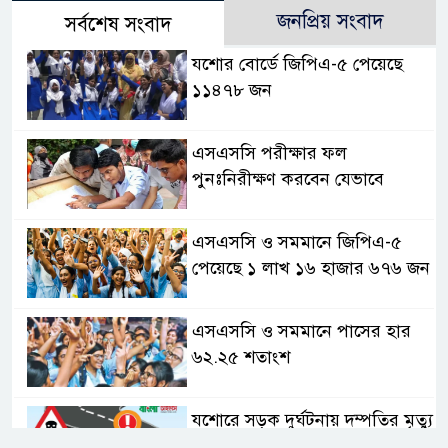
জনপ্রিয় সংবাদ
সর্বশেষ সংবাদ
যশোর বোর্ডে জিপিএ-৫ পেয়েছে
১১৪৭৮ জন
এসএসসি পরীক্ষার ফল
পুনঃনিরীক্ষণ করবেন যেভাবে
এসএসসি ও সমমানে জিপিএ-৫
পেয়েছে ১ লাখ ১৬ হাজার ৬৭৬ জন
এসএসসি ও সমমানে পাসের হার
৬২.২৫ শতাংশ
যশোরে সড়ক দুর্ঘটনায় দম্পতির মৃত্যু