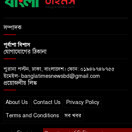
যশোরে ইন্টারন্যাশনাল পিস স্কুল
অ্যান্ড কলেজে বৃক্ষ বিতরণ কর্মসূচি
সম্পাদক
পূর্বাশা বিশাস
যোগাযোগের ঠিকানা
পুরানা পল্টন, ঢাকা, বাংলাদেশ। ফোন: ০১৯৪৬৭৪৬৭৫৫
ইমেইল- banglatimesnewsbd@gmail.com
প্রয়োজনীয় লিঙ্ক
About Us
Contact Us
Privacy Policy
Terms and Conditions
সব খবর