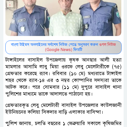
বাংলা টাইমস অনলাইনের সর্বশেষ নিউজ পেতে অনুসরণ করুন
গুগল নিউজ
(Google News)
ফিডটি
টাঙ্গাইলের বাসাইল উপজেলায় কৃষক আনছার আলী হত্যা
মামলার আসামি লাবু মিয়া ওরফে লেবু মেলেটারীকে (৭৫)
গ্রেফতার করেছে র‍্যাব। রবিবার (১০ মে) মধ্যরাতে টাঙ্গাইল
শহর থেকে র‍্যাব-১৪ এর ৩ নম্বর কোম্পানির সদস্যরা তাকে
আটক করে। পরে সোমবার (১১ মে) দুপুরে বাসাইল থানা
পুলিশের মাধ্যমে তাকে আদালতে পাঠানো হয়।
গ্রেফতারকৃত লেবু মেলেটারী বাসাইল উপজেলার কাউলজানী
ইউনিয়নের কলিয়া সিকদার বাড়ি এলাকার বাসিন্দা।
পুলিশ জানায়, চলতি বছরের ১ ফেব্রুয়ারি সকালে কৃষিজমির