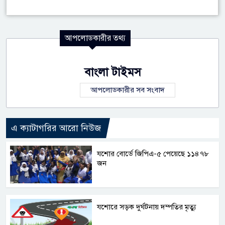
আপলোডকারীর তথ্য
বাংলা টাইমস
আপলোডকারীর সব সংবাদ
এ ক্যাটাগরির আরো নিউজ
যশোর বোর্ডে জিপিএ-৫ পেয়েছে ১১৪৭৮
জন
যশোরে সড়ক দুর্ঘটনায় দম্পতির মৃত্যু