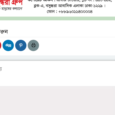
করুন
য