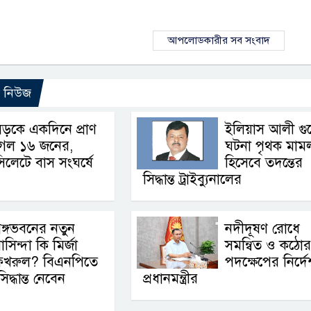
আপলোডকারীর সব সংবাদ
ো নিউজ
ড়কে একদিনে প্রাণ
ইলিয়াস আলী গু
গেল ১৬ জনের,
ঘটনা পৃথক মাম
িলেটে বাস সংঘর্ষে
হিসেবে তদন্তের
সিদ্ধান্ত ট্রাইব্যুনালের
ঙ্গভবনের নতুন
নদীদূষণ রোধে
াসিন্দা কি মির্জা
সমন্বিত ও কঠোর
ফখরুল? বিএনপিতে
পদক্ষেপের নির্দে
্ধান্ত নেবেন
প্রধানমন্ত্রীর