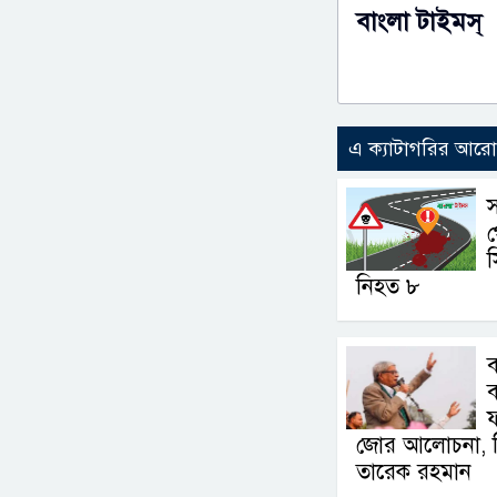
বাংলা টাইমস্
এ ক্যাটাগরির আর
স
স
নিহত ৮
ব
ব
জোর আলোচনা, সিদ
তারেক রহমান