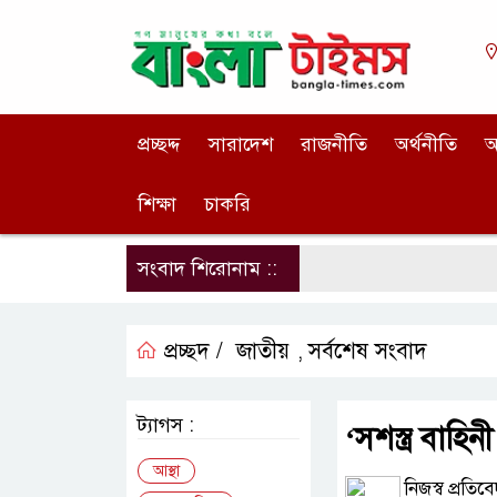
প্রচ্ছদ্দ
সারাদেশ
রাজনীতি
অর্থনীতি
আ
শিক্ষা
চাকরি
সংবাদ শিরোনাম ::
প্রচ্ছদ /
জাতীয়
সর্বশেষ সংবাদ
,
ট্যাগস :
‘সশস্ত্র বাহি
আস্থা
নিজস্ব প্রতিব