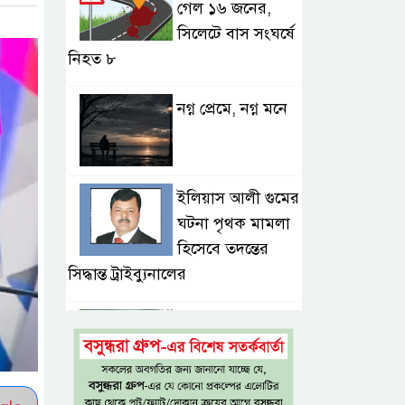
গেল ১৬ জনের,
সিলেটে বাস সংঘর্ষে
নিহত ৮
নগ্ন প্রেমে, নগ্ন মনে
ইলিয়াস আলী গুমের
ঘটনা পৃথক মামলা
হিসেবে তদন্তের
সিদ্ধান্ত ট্রাইব্যুনালের
প্রথম শ্রেণিতে ভর্তি
হবে লটারিতে,
দ্বিতীয় থেকে নবম
শ্রেণিতে থাকছে ভর্তি পরীক্ষা