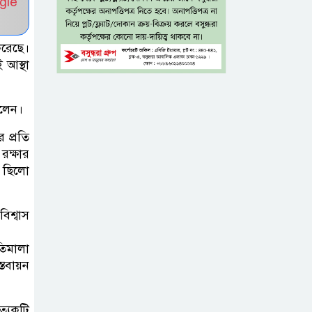
gle
৫ শতাংশ মজুরি
করেছে।
বৃদ্ধি প্রত্যাখ্যান,
 আস্থা
নতুন মজুরি বোর্ড
গঠনের দাবি চা শ্রমিক ইউনিয়নের
বলেন।
টাঙ্গাইল জেলা
 প্রতি
পরিষদের উদ্যোগে
রক্ষার
২৩ লাখ টাকার
া ছিলো
আর্থিক অনুদানের চেক বিতরণ
িশ্বাস
ধলেশ্বরী থেকে
অবৈধ বালু
তিমালা
্তবায়ন
উত্তোলন, হুমকিতে
শামসুল হক সেতু
্যেকটি