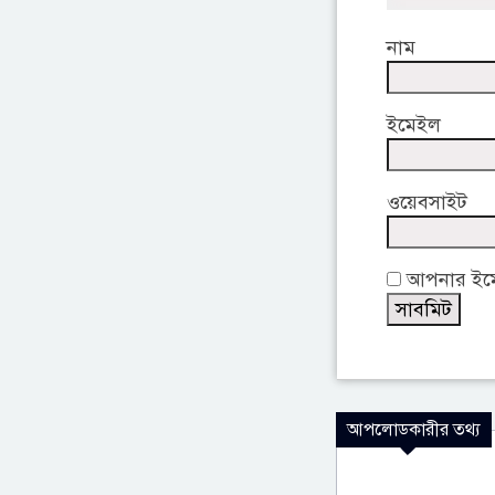
নাম
ইমেইল
ওয়েবসাইট
আপনার ইমেই
আপলোডকারীর তথ্য