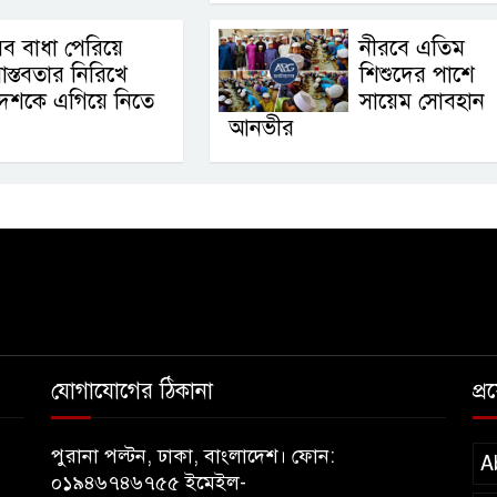
ব বাধা পেরিয়ে
নীরবে এতিম
াস্তবতার নিরিখে
শিশুদের পাশে
েশকে এগিয়ে নিতে
সায়েম সোবহান
আনভীর
যোগাযোগের ঠিকানা
প্
পুরানা পল্টন, ঢাকা, বাংলাদেশ। ফোন:
A
০১৯৪৬৭৪৬৭৫৫ ইমেইল-