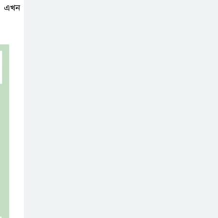
, এখন
ব্যবহৃত রাখি
ডাস্টবিনে ফেলেন?
ভুলেও নয়, জেনে
নিন কী করা উচিত
বেসরকারি জ্বালানি
তেল আমদানিতে
বিশেষ সুবিধার
অভিযোগ ভিত্তিহীন: জ্বালানি বিভাগ
শেখ হাসিনা চাইলেই
কি দেশে ফিরতে
পারবেন?