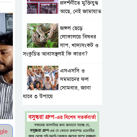
প্রদর্শনীতে মুক্তিযুদ্ধ
আছে, নেই জামায়াত
জঙ্গল ছেড়ে
লোকালয়ে বিষধর
সাপ, খাদ্যসংকট ও
সংকুচিত আবাসস্থলই কি কারণ?
এসএসসি ও
সমমানের ফল
সোমবার, জানা
যাবে ৩ উপায়ে
একই খাটে মা-
ছেলের লাশ, শিশুর
হাত-পা বাঁধা—
gle