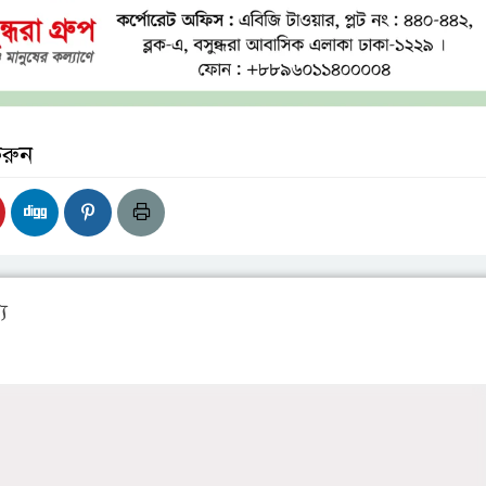
করুন
য