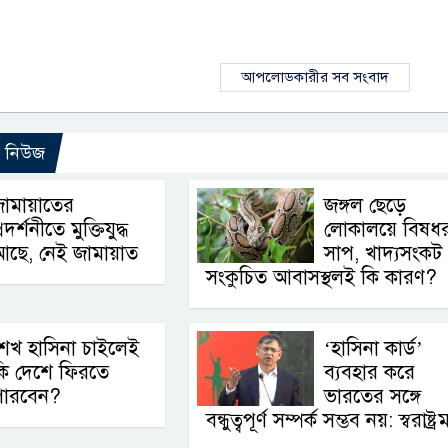
আপলোডকারীর সব সংবাদ
ো নিউজ
জামায়াতের
জঙ্গল ছেড়ে
্রদর্শনীতে মুক্তিযুদ্ধ
লোকালয়ে বিষধ
আছে, নেই জামায়াত
সাপ, খাদ্যসংকট
সংকুচিত আবাসস্থলই কি কারণ?
েখ হাসিনা চাইলেই
‘হাসিনা কার্ড’
কি দেশে ফিরতে
ব্যবহার করে
পারবেন?
ভারতের সঙ্গে
বন্ধুত্বপূর্ণ সম্পর্ক সম্ভব নয়: স্বরাষ্ট্রমন্