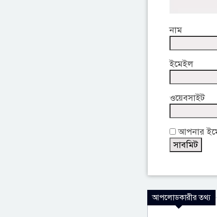
নাম
ইমেইল
ওয়েবসাইট
আপনার ইমেই
আপলোডকারীর তথ্য