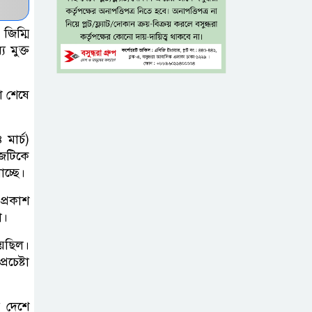
যশোরে রহস্যজনক মৃত্যু
জিম্মি
মাকে খুঁজতে এসে
 মুক্ত
মিলল পলিথিনে
মোড়ানো মরদেহ,
ভা শেষে
মেলেনি মাথা ও পা
কম বয়সেই
 মার্চ)
াজটিকে
বন্ধ্যাত্বের ঝুঁকি?
াচ্ছে।
নারীদের ৩ লক্ষণে
সতর্ক হওয়ার পরামর্শ
প্রকাশ
া।
ইনফ্লুয়েঞ্জা ঠেকাতে
েছিল।
নতুন আশার আলো,
চেষ্টা
প্রবীণদের জন্য
এমআরএনএ ফ্লু টিকা
র দেশে