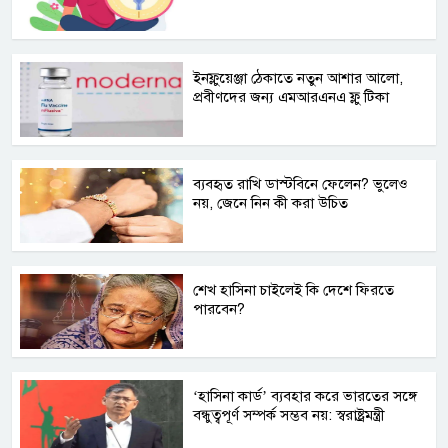
ইনফ্লুয়েঞ্জা ঠেকাতে নতুন আশার আলো,
প্রবীণদের জন্য এমআরএনএ ফ্লু টিকা
ব্যবহৃত রাখি ডাস্টবিনে ফেলেন? ভুলেও
নয়, জেনে নিন কী করা উচিত
শেখ হাসিনা চাইলেই কি দেশে ফিরতে
পারবেন?
‘হাসিনা কার্ড’ ব্যবহার করে ভারতের সঙ্গে
বন্ধুত্বপূর্ণ সম্পর্ক সম্ভব নয়: স্বরাষ্ট্রমন্ত্রী