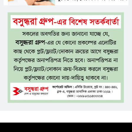
বেসরকারি জ্বালানি তেল আমদানিতে
বিশেষ সুবিধার অভিযোগ ভিত্তিহীন:
জ্বালানি বিভাগ
শেখ হাসিনা চাইলেই কি দেশে
ফিরতে পারবেন?
বসুন্ধরায় অ্যামেচার মার্শাল আর্টের
জমজমাট আসর
‘হাসিনা কার্ড’ ব্যবহার করে ভারতের
সঙ্গে বন্ধুত্বপূর্ণ সম্পর্ক সম্ভব নয়:
স্বরাষ্ট্রমন্ত্রী
সব বাধা পেরিয়ে বাস্তবতার নিরিখে