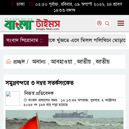
ঢাকা
০২:৫০ পূর্বাহ্ন, রবিবার, ০৯ অগাস্ট ২০২৬, ২৪ শ্রাবণ
১৪৩৩ বঙ্গাব্দ
সংবাদ শিরোনাম ::
মাকে খুঁজতে এসে মিলল পলিথিনে মোড়ানো মরদ
প্রচ্ছদ /
অনান্য
আবহাওয়া
জাতীয়
জাতীয়
,
,
,
সমুদ্রবন্দরে ৩ নম্বর সতর্কসংকেত
নিজস্ব প্রতিবেদক
সংবাদ প্রকাশের সময় : ১২:১৩:৪৪ অপরাহ্ন, বুধবার, ২ অক্টোবর
২০২৪
১৯৩ বার পড়া হয়েছে