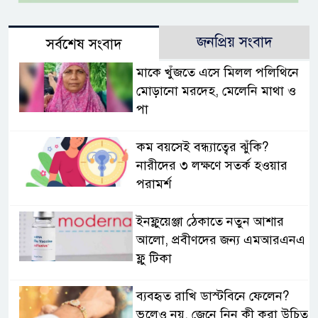
জনপ্রিয় সংবাদ
সর্বশেষ সংবাদ
মাকে খুঁজতে এসে মিলল পলিথিনে
মোড়ানো মরদেহ, মেলেনি মাথা ও
পা
কম বয়সেই বন্ধ্যাত্বের ঝুঁকি?
নারীদের ৩ লক্ষণে সতর্ক হওয়ার
পরামর্শ
ইনফ্লুয়েঞ্জা ঠেকাতে নতুন আশার
আলো, প্রবীণদের জন্য এমআরএনএ
ফ্লু টিকা
ব্যবহৃত রাখি ডাস্টবিনে ফেলেন?
ভুলেও নয়, জেনে নিন কী করা উচিত