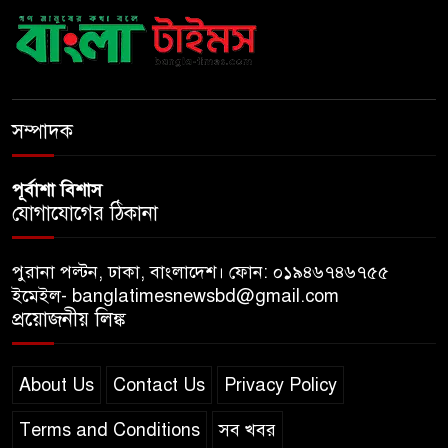
দেশকে এগিয়ে নিতে হবে: প্রধানমন্ত্রী
নীরবে এতিম শিশুদের পাশে সায়েম
সোবহান আনভীর
সম্পাদক
পূর্বাশা বিশাস
যোগাযোগের ঠিকানা
পুরানা পল্টন, ঢাকা, বাংলাদেশ। ফোন: ০১৯৪৬৭৪৬৭৫৫
ইমেইল- banglatimesnewsbd@gmail.com
প্রয়োজনীয় লিঙ্ক
About Us
Contact Us
Privacy Policy
Terms and Conditions
সব খবর