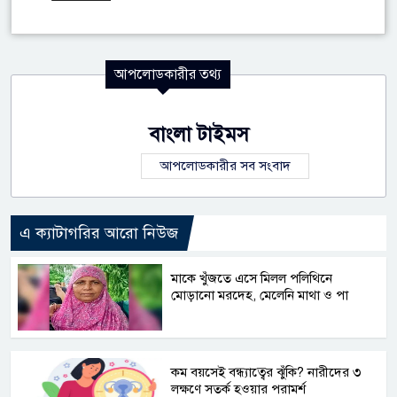
আপলোডকারীর তথ্য
বাংলা টাইমস
আপলোডকারীর সব সংবাদ
এ ক্যাটাগরির আরো নিউজ
মাকে খুঁজতে এসে মিলল পলিথিনে
মোড়ানো মরদেহ, মেলেনি মাথা ও পা
কম বয়সেই বন্ধ্যাত্বের ঝুঁকি? নারীদের ৩
লক্ষণে সতর্ক হওয়ার পরামর্শ