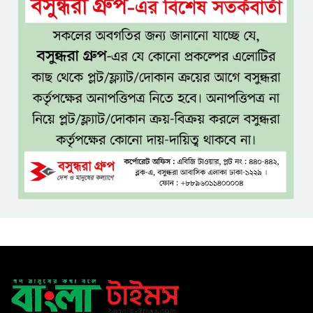
সেবার মানসিকতা ছাড়া
চিকিৎসাব্যবস্থার মানোন্নয়ন সম্ভব
নয়: প্রধানমন্ত্রী
বিদ্যুৎ-জ্বালানি নিয়ে অস্থিতিশীলতা
সৃষ্টিতে সক্রিয় চক্র: প্রধানমন্ত্রী
তনু হত্যা মামলায় সাবেক
সেনাসদস্য হাফিজুর রহমানকে
পুনরায় গ্রেপ্তার
হাসিনাকে ঘিরে ঢাকা-দিল্লি সম্পর্কে
নতুন টানাপোড়েন
মজুদদারির বিরুদ্ধে বিশেষ ক্ষমতা