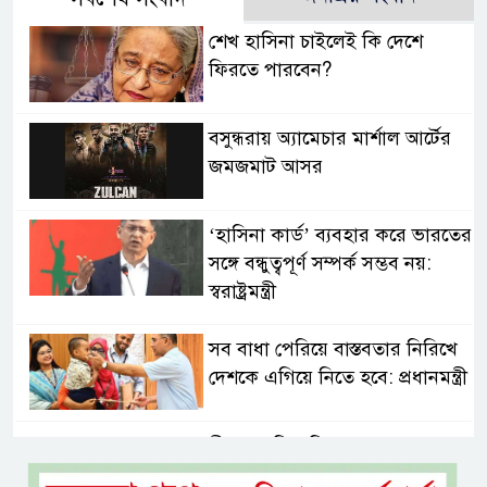
শেখ হাসিনা চাইলেই কি দেশে
ফিরতে পারবেন?
বসুন্ধরায় অ্যামেচার মার্শাল আর্টের
জমজমাট আসর
‘হাসিনা কার্ড’ ব্যবহার করে ভারতের
সঙ্গে বন্ধুত্বপূর্ণ সম্পর্ক সম্ভব নয়:
স্বরাষ্ট্রমন্ত্রী
সব বাধা পেরিয়ে বাস্তবতার নিরিখে
দেশকে এগিয়ে নিতে হবে: প্রধানমন্ত্রী
নীরবে এতিম শিশুদের পাশে সায়েম
সোবহান আনভীর