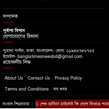
আইন প্রয়োগের হুঁশিয়ারি আইনমন্ত্রীর
সম্পাদক
পূর্বাশা বিশাস
যোগাযোগের ঠিকানা
পুরানা পল্টন, ঢাকা, বাংলাদেশ। ফোন: ০১৯৪৬৭৪৬৭৫৫
ইমেইল- banglatimesnewsbd@gmail.com
প্রয়োজনীয় লিঙ্ক
About Us
Contact Us
Privacy Policy
Terms and Conditions
সব খবর
সংবাদ শিরোনাম ::
শেখ হাসিনা চাইলেই কি দেশে ফিরতে পারবেন?
© স্বত্ব বাংলা-টাইমস ২০২০-২০২৪