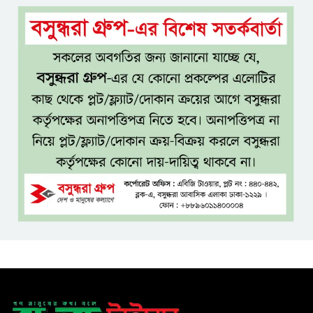
একই খাটে মা-ছেলের লাশ, শিশুর
হাত-পা বাঁধা—যশোরে রহস্যজনক
মৃত্যু
মাকে খুঁজতে এসে মিলল পলিথিনে
মোড়ানো মরদেহ, মেলেনি মাথা ও
পা
কম বয়সেই বন্ধ্যাত্বের ঝুঁকি?
নারীদের ৩ লক্ষণে সতর্ক হওয়ার
পরামর্শ
ইনফ্লুয়েঞ্জা ঠেকাতে নতুন আশার
আলো, প্রবীণদের জন্য এমআরএনএ
ফ্লু টিকা
ব্যবহৃত রাখি ডাস্টবিনে ফেলেন?