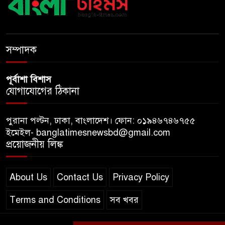
ভুলেও নয়, জেনে নিন কী করা উচিত
বেসরকারি জ্বালানি তেল আমদানিতে
বিশেষ সুবিধার অভিযোগ ভিত্তিহীন:
সম্পাদক
জ্বালানি বিভাগ
পূর্বাশা বিশাস
যোগাযোগের ঠিকানা
পুরানা পল্টন, ঢাকা, বাংলাদেশ। ফোন: ০১৯৪৬৭৪৬৭৫৫
ইমেইল- banglatimesnewsbd@gmail.com
প্রয়োজনীয় লিঙ্ক
About Us
Contact Us
Privacy Policy
Terms and Conditions
সব খবর