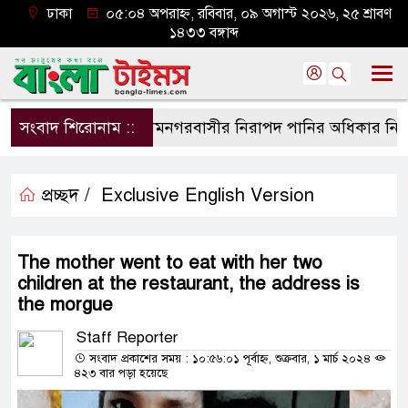
ঢাকা
০৫:০৪ অপরাহ্ন, রবিবার, ০৯ অগাস্ট ২০২৬, ২৫ শ্রাবণ
১৪৩৩ বঙ্গাব্দ
সংবাদ শিরোনাম ::
শ্যামনগরবাসীর নিরাপদ পানির অধিকার নিশ্চিত ক
প্রচ্ছদ /
Exclusive English Version
The mother went to eat with her two
children at the restaurant, the address is
the morgue
Staff Reporter
সংবাদ প্রকাশের সময় : ১০:৫৬:০১ পূর্বাহ্ন, শুক্রবার, ১ মার্চ ২০২৪
৪২৩ বার পড়া হয়েছে