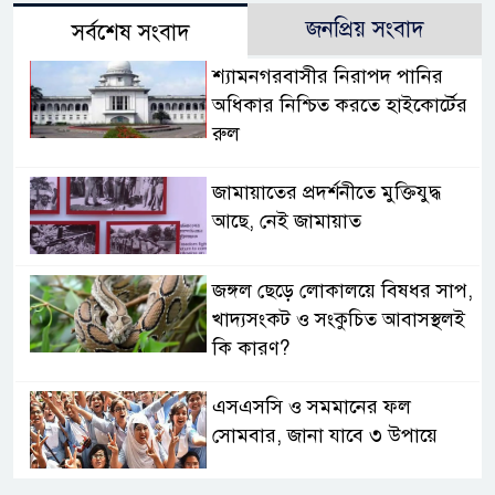
জনপ্রিয় সংবাদ
সর্বশেষ সংবাদ
শ্যামনগরবাসীর নিরাপদ পানির
অধিকার নিশ্চিত করতে হাইকোর্টের
রুল
জামায়াতের প্রদর্শনীতে মুক্তিযুদ্ধ
আছে, নেই জামায়াত
জঙ্গল ছেড়ে লোকালয়ে বিষধর সাপ,
খাদ্যসংকট ও সংকুচিত আবাসস্থলই
কি কারণ?
এসএসসি ও সমমানের ফল
সোমবার, জানা যাবে ৩ উপায়ে