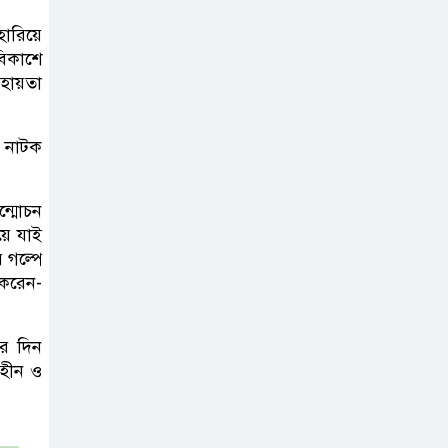
মির্জা ফখরুল
হারিয়ে
 বিকাশে
হায়তা
ি নাটক
ন্মোচন
য়ে যাই
 গল্পে
করেন-
ের দিন
াহীন ও