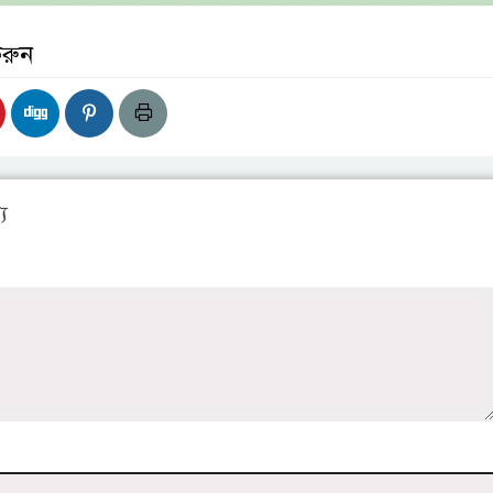
করুন
য