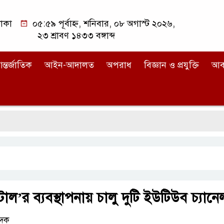
াকা
০৫:৫৯ পূর্বাহ্ন, শনিবার, ০৮ অগাস্ট ২০২৬,
২৩ শ্রাবণ ১৪৩৩ বঙ্গাব্দ
ন্তর্জাতিক
আইন-আদালত
অপরাধ
বিজ্ঞান ও প্রযুক্তি
আব
টাল’র ব্যবস্থাপনায় চালু দুটি ইউটিউব চ্যানে
েদক