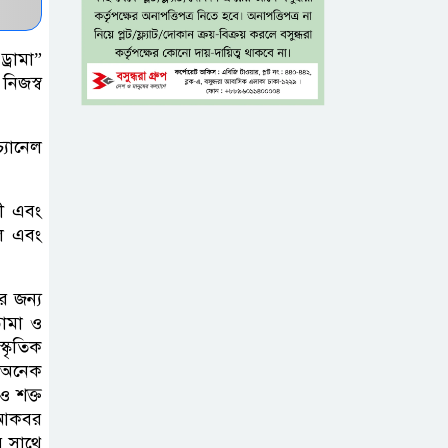
নিন্দা পুলিশের,
গুজবে কান না দেওয়ার আহ্বান
্রামা”
নিজস্ব
শেখ হাসিনার দিল্লির
সংবাদ সম্মেলনের
সঙ্গে ভারত
্যানেল
সরকারের সম্পৃক্ততা নেই: জয়সোয়াল
রী এবং
টাঙ্গাইলে নিহত ১৪
জল এবং
বাস-মিনিবাস
মালিকের
র জন্য
পরিবারকে আর্থিক অনুদান ও সম্মাননা
রামা ও
্কৃতিক
সাড়ে ৩ হাজার
ে অনেক
এতিম ও
 শক্ত
দ আকবর
মাদরাসাশিক্ষার্থীর
র সাথে