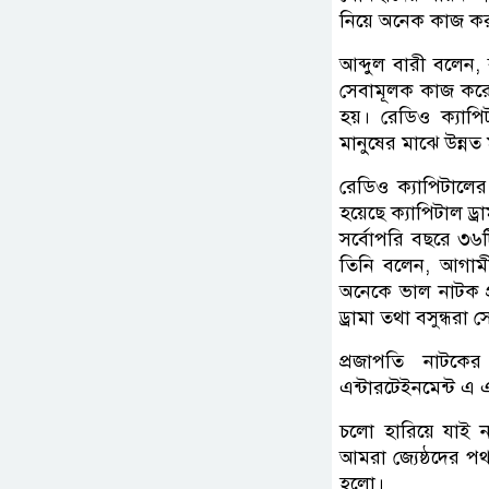
নিয়ে অনেক কাজ ক
আব্দুল বারী বলেন, ব
সেবামূলক কাজ করে। প
হয়। রেডিও ক্যাপিট
মানুষের মাঝে উন্নত 
রেডিও ক্যাপিটালে
হয়েছে ক্যাপিটাল ড্
সর্বোপরি বছরে ৩৬
তিনি বলেন, আগামীত
অনেকে ভাল নাটক প্
ড্রামা তথা বসুন্ধর
প্রজাপতি নাটকের
এন্টারটেইনমেন্ট এ 
চলো হারিয়ে যাই 
আমরা জ্যেষ্ঠদের প
হলো।