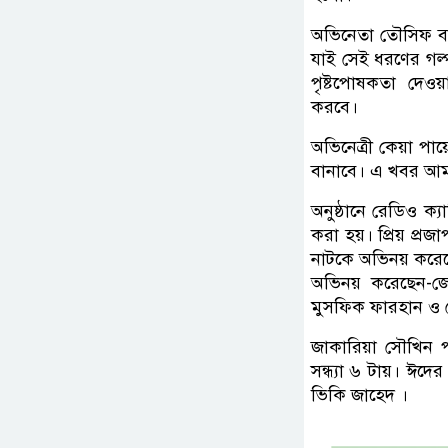
অভিনেতা তৌসিফ বলে
যাই সেই ধরণের গল্প।
পৃষ্টপোষকতা দেও
করবে।
অভিনেত্রী কেয়া পা
বানাবে। এ খবর আম
অনুষ্ঠানে রেডিও ক
করা হয়। প্রিয় প্র
নাটকে অভিনয় করেছে
অভিনয় করেছেন-জ
মুসফিক ফারহান ও 
জাকারিয়া সৌখিন প
সন্ধ্যা ৬ টায়। ঈদ
ভিকি জাহেদ ।