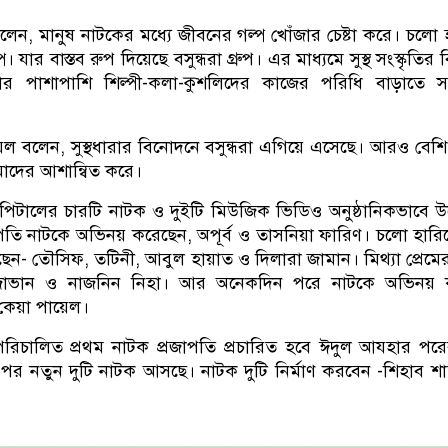
ন, মানুষ নাটকের মধ্যে জীবনের গল্প খোঁজার চেষ্টা করে। চলো 
 যার বাস্তব রুপ দিয়েছে বসুন্ধরা গ্রুপ। এর মাধ্যমে সুস্থ সংস্কৃতির
য়ার পাশাপাশি শিল্পী-কলা-কুশলিদের কাজের পরিধি বাড়াতে স
য়েল বলেন, সুস্থধারার বিনোদনে বসুন্ধরা এগিয়ে এসেছে। আরও বেশ
াদের আশান্বিত করে।
্যাপিটালের চারটি নাটক ও দুইটি মিউজিক ভিডিও অনুষ্ঠানিকভাবে উ
জাপতি নাটকে অভিনয় করেছেন, অপূর্ব ও তাসনিয়া ফারিণ। চলো হারি
ন- তৌসিফ, তটিনী, আবুল হায়াত ও দিলারা জামান। মিথ্যা প্রেমের
োভান ও নাজনিন নিহা। আর অনেকদিন পরে নাটকে অভিনয় 
কেয়া পায়েল।
রিচালিত প্রথম নাটক প্রজাপতি প্রচারিত হবে ঈদুল আযহার পর
ের পর নতুন দুটি নাটক আসছে। নাটক দুটি নির্মাণ করবেন -শিহাব শ