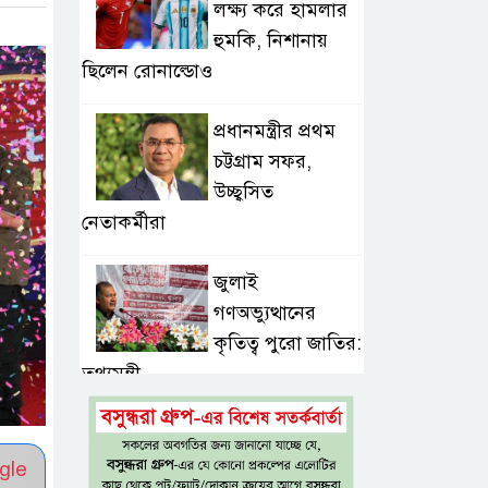
লক্ষ্য করে হামলার
হুমকি, নিশানায়
ছিলেন রোনাল্ডোও
প্রধানমন্ত্রীর প্রথম
চট্টগ্রাম সফর,
উচ্ছ্বসিত
নেতাকর্মীরা
জুলাই
গণঅভ্যুত্থানের
কৃতিত্ব পুরো জাতির:
তথ্যমন্ত্রী
গুরুত্বপূর্ণ ব্যক্তিদের
নিয়ে ‘অপপ্রচারের’
gle