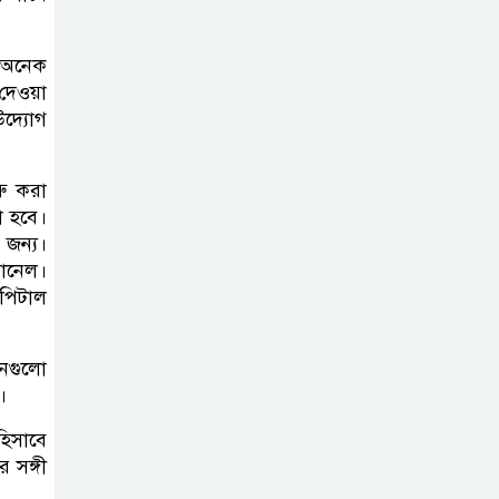
খাবারের আয়োজন করলেন প্রতিমন্ত্রী
টুকু
মে অনেক
 দেওয়া
অপ-সাংবাদিকতা
উদ্যোগ
পরিহার করে
দায়িত্বশীল ভূমিকা
রাখতে হবে
রু করা
া হবে।
 জন্য।
ঢাবি নিয়ে মন্তব্য:
যানেল।
ব্যারিস্টার ফুয়াদের
াপিটাল
কাছে শত কোটি
টাকা ক্ষতিপূরণ দাবি
নগুলো
।
ধ্বংসস্তূপের ওপরই
বারবার ক্ষমতায়
িসাবে
 সঙ্গী
আসে বিএনপি: