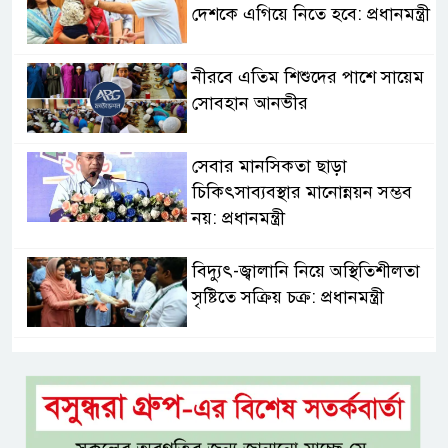
দেশকে এগিয়ে নিতে হবে: প্রধানমন্ত্রী
নীরবে এতিম শিশুদের পাশে সায়েম
সোবহান আনভীর
সেবার মানসিকতা ছাড়া
চিকিৎসাব্যবস্থার মানোন্নয়ন সম্ভব
নয়: প্রধানমন্ত্রী
বিদ্যুৎ-জ্বালানি নিয়ে অস্থিতিশীলতা
সৃষ্টিতে সক্রিয় চক্র: প্রধানমন্ত্রী
তনু হত্যা মামলায় সাবেক
সেনাসদস্য হাফিজুর রহমানকে
পুনরায় গ্রেপ্তার