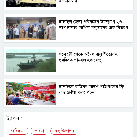
ইউনিয়নের
টাঙ্গাইল জেলা পরিষদের উদ্যোগে ২৩
লাখ টাকার আর্থিক অনুদানের চেক বিতরণ
ধলেশ্বরী থেকে অবৈধ বালু উত্তোলন,
হুমকিতে শামসুল হক সেতু
টাঙ্গাইলে বাতিঘর আদর্শ পাঠাগারের ফ্রি
ব্লাড গ্রুপিং ক্যাম্পেইন
ট্যাগস :
জরিমানা
পাবনা
বালু উত্তোলন