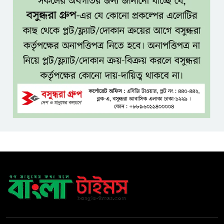
হাসিনাকে ঘিরে ঢাকা-দিল্লি সম্পর্কে
নতুন টানাপোড়েন
মজুদদারির বিরুদ্ধে বিশেষ ক্ষমতা
আইন প্রয়োগের হুঁশিয়ারি আইনমন্ত্রীর
বিশ্বকাপে মেসিকে লক্ষ্য করে
হামলার হুমকি, নিশানায় ছিলেন
রোনাল্ডোও
প্রধানমন্ত্রীর প্রথম চট্টগ্রাম সফর,
উচ্ছ্বসিত নেতাকর্মীরা
জুলাই গণঅভ্যুত্থানের কৃতিত্ব পুরো
জাতির: তথ্যমন্ত্রী