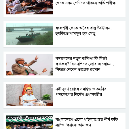
থেকে নবম শ্রেণিতে থাকছে ভর্তি পরীক্ষা
ধলেশ্বরী থেকে অবৈধ বালু উত্তোলন,
হুমকিতে শামসুল হক সেতু
বঙ্গভবনের নতুন বাসিন্দা কি মির্জা
ফখরুল? বিএনপিতে জোর আলোচনা,
সিদ্ধান্ত নেবেন তারেক রহমান
নদীদূষণ রোধে সমন্বিত ও কঠোর
পদক্ষেপের নির্দেশ প্রধানমন্ত্রীর
বাংলাদেশে এলো থাইল্যান্ডের শীর্ষ কফি
ব্র্যান্ড ‘ক্যাফে আমাজন