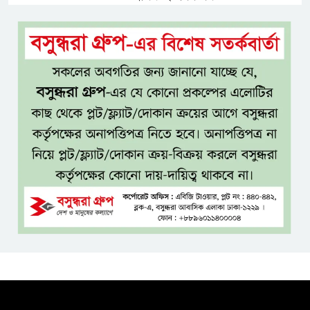
টাঙ্গাইল জেলা পরিষদের উদ্যোগে
২৩ লাখ টাকার আর্থিক অনুদানের
চেক বিতরণ
ধলেশ্বরী থেকে অবৈধ বালু উত্তোলন,
হুমকিতে শামসুল হক সেতু
বঙ্গভবনের নতুন বাসিন্দা কি মির্জা
ফখরুল? বিএনপিতে জোর
আলোচনা, সিদ্ধান্ত নেবেন তারেক
রহমান
নদীদূষণ রোধে সমন্বিত ও কঠোর
পদক্ষেপের নির্দেশ প্রধানমন্ত্রীর