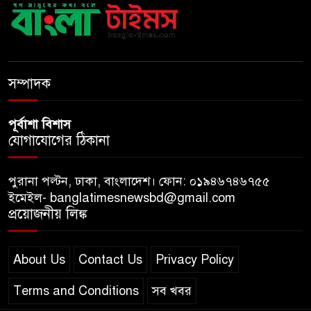
বাংলাদেশে এলো থাইল্যান্ডের শীর্ষ
কফি ব্র্যান্ড ‘ক্যাফে আমাজন
ডিজিটাল প্ল্যাটফর্ম কীভাবে বদলে
সম্পাদক
দিচ্ছে রাজনীতি?
পূর্বাশা বিশাস
যোগাযোগের ঠিকানা
পুরানা পল্টন, ঢাকা, বাংলাদেশ। ফোন: ০১৯৪৬৭৪৬৭৫৫
ইমেইল- banglatimesnewsbd@gmail.com
প্রয়োজনীয় লিঙ্ক
About Us
Contact Us
Privacy Policy
Terms and Conditions
সব খবর