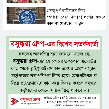
গুরুত্বপূর্ণ ব্যক্তিদের নিয়ে
‘অপপ্রচারের’ নিন্দা পুলিশের, গুজবে
কান না দেওয়ার আহ্বান
শেখ হাসিনার দিল্লির সংবাদ
সম্মেলনের সঙ্গে ভারত সরকারের
সম্পৃক্ততা নেই: জয়সোয়াল
টাঙ্গাইলে নিহত ১৪ বাস-মিনিবাস
মালিকের পরিবারকে আর্থিক অনুদান
ও সম্মাননা
সাড়ে ৩ হাজার এতিম ও
মাদরাসাশিক্ষার্থীর খাবারের
আয়োজন করলেন প্রতিমন্ত্রী টুকু