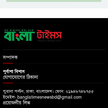
অপ-সাংবাদিকতা পরিহার করে
দায়িত্বশীল ভূমিকা রাখতে হবে
ঢাবি নিয়ে মন্তব্য: ব্যারিস্টার ফুয়াদের
কাছে শত কোটি টাকা ক্ষতিপূরণ
দাবি
ধ্বংসস্তূপের ওপরই বারবার ক্ষমতায়
আসে বিএনপি: মির্জা ফখরুল
সম্পাদক
পূর্বাশা বিশাস
যোগাযোগের ঠিকানা
পুরানা পল্টন, ঢাকা, বাংলাদেশ। ফোন: ০১৯৪৬৭৪৬৭৫৫
ইমেইল- banglatimesnewsbd@gmail.com
প্রয়োজনীয় লিঙ্ক