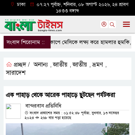
ঢাকা
০৭:২৭ পূর্বাহ্ন, শনিবার, ০৮ অগাস্ট ২০২৬, ২৪ শ্রাবণ
১৪৩৩ বঙ্গাব্দ
সংবাদ শিরোনাম ::
বিশ্বকাপে মেসিকে লক্ষ্য করে হামলার হুমকি, নিশান
প্রচ্ছদ /
অনান্য
জাতীয়
জাতীয়
ভ্রমণ
,
,
,
,
সারাদেশ
এক পাহাড় থেকে আরেক পাহাড়ে ছুটছেন পর্যটকরা
বান্দরবান প্রতিনিধি
সংবাদ প্রকাশের সময় : ০১:৫২:৪৮ পূর্বাহ্ন, বুধবার, ১৩ নভেম্বর
২০২৪
২৬৮ বার পড়া হয়েছে