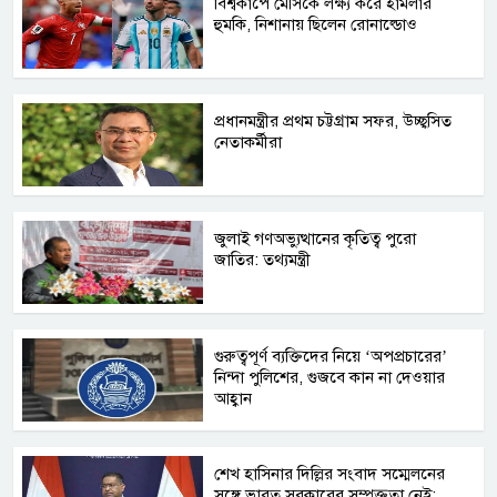
বিশ্বকাপে মেসিকে লক্ষ্য করে হামলার
হুমকি, নিশানায় ছিলেন রোনাল্ডোও
প্রধানমন্ত্রীর প্রথম চট্টগ্রাম সফর, উচ্ছ্বসিত
নেতাকর্মীরা
জুলাই গণঅভ্যুত্থানের কৃতিত্ব পুরো
জাতির: তথ্যমন্ত্রী
গুরুত্বপূর্ণ ব্যক্তিদের নিয়ে ‘অপপ্রচারের’
নিন্দা পুলিশের, গুজবে কান না দেওয়ার
আহ্বান
শেখ হাসিনার দিল্লির সংবাদ সম্মেলনের
সঙ্গে ভারত সরকারের সম্পৃক্ততা নেই: