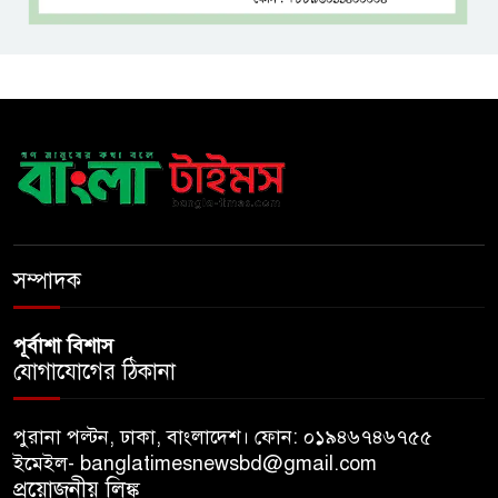
ঢাবি নিয়ে মন্তব্য: ব্যারিস্টার ফুয়াদের
কাছে শত কোটি টাকা ক্ষতিপূরণ
দাবি
ধ্বংসস্তূপের ওপরই বারবার ক্ষমতায়
আসে বিএনপি: মির্জা ফখরুল
দেশের বিভিন্ন অঞ্চলে বৃষ্টি ও
বজ্রবৃষ্টির পূর্বাভাস, বাড়তে পারে
সম্পাদক
তাপমাত্রা
পূর্বাশা বিশাস
যোগাযোগের ঠিকানা
পুরানা পল্টন, ঢাকা, বাংলাদেশ। ফোন: ০১৯৪৬৭৪৬৭৫৫
ইমেইল- banglatimesnewsbd@gmail.com
প্রয়োজনীয় লিঙ্ক