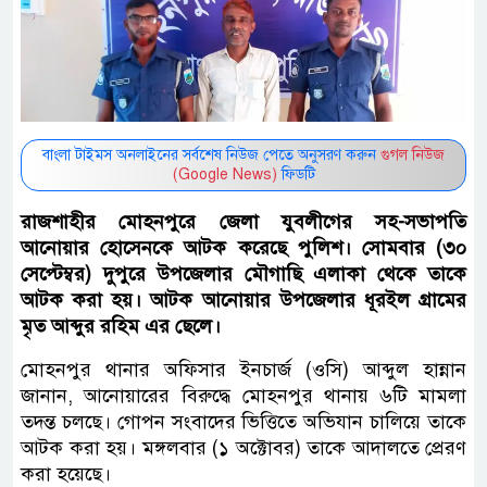
বাংলা টাইমস অনলাইনের সর্বশেষ নিউজ পেতে অনুসরণ করুন
গুগল নিউজ
(Google News)
ফিডটি
রাজশাহীর মোহনপুরে জেলা যুবলীগের সহ-সভাপতি
আনোয়ার হোসেনকে আটক করেছে পুলিশ। সোমবার (৩০
সেপ্টেম্বর) দুপুরে উপজেলার মৌগাছি এলাকা থেকে তাকে
আটক করা হয়। আটক আনোয়ার উপজেলার ধূরইল গ্রামের
মৃত আব্দুর রহিম এর ছেলে।
মোহনপুর থানার অফিসার ইনচার্জ (ওসি) আব্দুল হান্নান
জানান, আনোয়ারের বিরুদ্ধে মোহনপুর থানায় ৬টি মামলা
তদন্ত চলছে। গোপন সংবাদের ভিত্তিতে অভিযান চালিয়ে তাকে
আটক করা হয়। মঙ্গলবার (১ অক্টোবর) তাকে আদালতে প্রেরণ
করা হয়েছে।