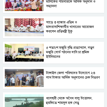
মালিকের পরিবারকে আর্থিক অনুদান ও
সম্মাননা
সাড়ে ৩ হাজার এতিম ও
মাদরাসাশিক্ষার্থীর খাবারের আয়োজন
করলেন প্রতিমন্ত্রী টুকু
৫ শতাংশ মজুরি বৃদ্ধি প্রত্যাখ্যান, নতুন
মজুরি বোর্ড গঠনের দাবি চা শ্রমিক
ইউনিয়নের
টাঙ্গাইল জেলা পরিষদের উদ্যোগে ২৩
লাখ টাকার আর্থিক অনুদানের চেক বিতরণ
ধলেশ্বরী থেকে অবৈধ বালু উত্তোলন,
হুমকিতে শামসুল হক সেতু