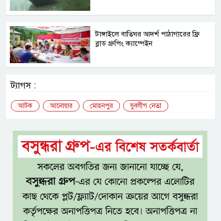
টাঙ্গাইলে বাতিঘর আদর্শ পাঠাগারের ফ্রি
ব্লাড গ্রুপিং ক্যাম্পেইন
ট্যাগস :
আটক
আনোয়ার
মোহনপুর
যুবলীগ নেতা