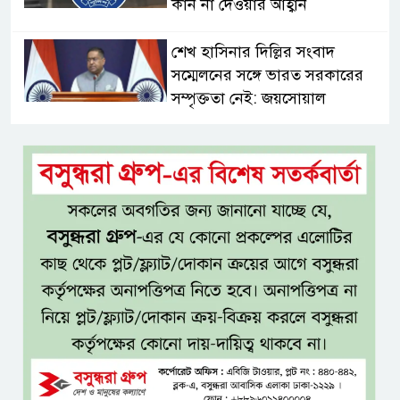
কান না দেওয়ার আহ্বান
শেখ হাসিনার দিল্লির সংবাদ
সম্মেলনের সঙ্গে ভারত সরকারের
সম্পৃক্ততা নেই: জয়সোয়াল
টাঙ্গাইলে নিহত ১৪ বাস-মিনিবাস
মালিকের পরিবারকে আর্থিক অনুদান
ও সম্মাননা
সাড়ে ৩ হাজার এতিম ও
মাদরাসাশিক্ষার্থীর খাবারের
আয়োজন করলেন প্রতিমন্ত্রী টুকু
অপ-সাংবাদিকতা পরিহার করে
দায়িত্বশীল ভূমিকা রাখতে হবে