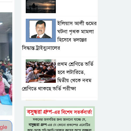
ইলিয়াস আলী গুমের
ঘটনা পৃথক মামলা
হিসেবে তদন্তের
সিদ্ধান্ত ট্রাইব্যুনালের
প্রথম শ্রেণিতে ভর্তি
হবে লটারিতে,
দ্বিতীয় থেকে নবম
শ্রেণিতে থাকছে ভর্তি পরীক্ষা
৫ শতাংশ মজুরি
বৃদ্ধি প্রত্যাখ্যান,
নতুন মজুরি বোর্ড
gle
গঠনের দাবি চা শ্রমিক ইউনিয়নের