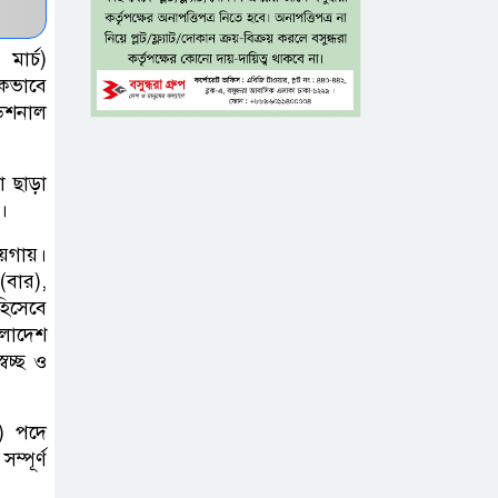
টাঙ্গাইল জেলা
মার্চ)
িকভাবে
পরিষদের উদ্যোগে
ডিশনাল
২৩ লাখ টাকার
আর্থিক অনুদানের চেক বিতরণ
া ছাড়া
ধলেশ্বরী থেকে
।
অবৈধ বালু
য়গায়।
উত্তোলন, হুমকিতে
(বার),
শামসুল হক সেতু
িসেবে
ংলাদেশ
বচ্ছ ও
বঙ্গভবনের নতুন
বাসিন্দা কি মির্জা
ফখরুল? বিএনপিতে
ি) পদে
জোর আলোচনা, সিদ্ধান্ত নেবেন তারেক
্পূর্ণ
রহমান