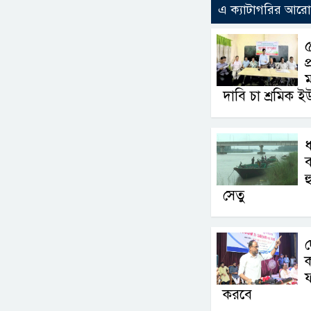
এ ক্যাটাগরির আর
৫
প
ম
দাবি চা শ্রমিক ই
ধ
ব
হ
সেতু
দ
ক
ফ
করবে