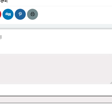
করুন
য