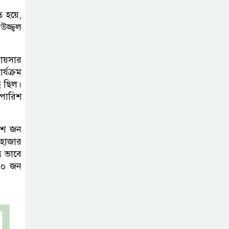
 হয়ে,
নদীদূষণ রোধে
জ্জ্বল
সমন্বিত ও কঠোর
পদক্ষেপের নির্দেশ
কায়সার
প্রধানমন্ত্রীর
্যক্রম
ছ ছিল।
বাংলাদেশে এলো
ুপারিশ
থাইল্যান্ডের শীর্ষ
কফি ব্র্যান্ড ‘ক্যাফে
’শ জন
আমাজন
 হাজার
ত ভাবে
ডিজিটাল প্ল্যাটফর্ম
৯০ জন
কীভাবে বদলে দিচ্ছে
রাজনীতি?