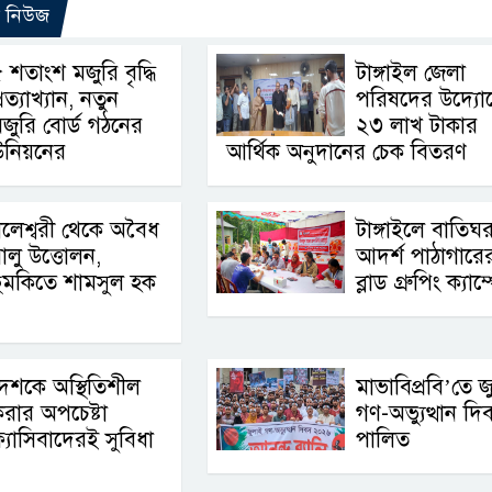
ো নিউজ
 শতাংশ মজুরি বৃদ্ধি
টাঙ্গাইল জেলা
্রত্যাখ্যান, নতুন
পরিষদের উদ্যো
জুরি বোর্ড গঠনের
২৩ লাখ টাকার
উনিয়নের
আর্থিক অনুদানের চেক বিতরণ
লেশ্বরী থেকে অবৈধ
টাঙ্গাইলে বাতিঘ
ালু উত্তোলন,
আদর্শ পাঠাগারের 
ুমকিতে শামসুল হক
ব্লাড গ্রুপিং ক্যাম
েশকে অস্থিতিশীল
মাভাবিপ্রবি’তে জ
রার অপচেষ্টা
গণ-অভ্যুত্থান দি
্যাসিবাদেরই সুবিধা
পালিত