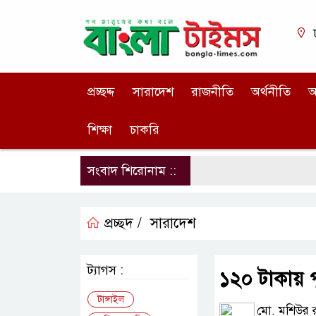
প্রচ্ছদ্দ
সারাদেশ
রাজনীতি
অর্থনীতি
আ
শিক্ষা
চাকরি
সংবাদ শিরোনাম ::
প্রচ্ছদ /
সারাদেশ
ট্যাগস :
১২০ টাকায় 
টাঙ্গাইল
মো. মশিউর র