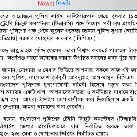
News)
ফিডটি
লিশের আয়োজনে পুলিশ লাইন্স মাল্টিপারপাস শেডে বুধবার (১৩ 
্রেইনি রিক্রুট কনস্টেবল (টিআরসি) পদে নিয়োগ পরীক্ষায় প্রাথম
ের জেলা পুলিশের পক্ষ থেকে ফুলেল শুভেচ্ছা জানান পুলিশ সুপার (অ্যা
িপ্রাপ্ত) সরকার মোহাম্মদ কায়সার ( বিপিএম) ।
া আনন্দে আপ্লুত হয়ে কেঁদে ফেলেন। তারা বিশ্বাস করতেই পারছেনা টাক
ছে। অশ্রুশিক্ত নয়নে অনেকের কান্নায় উপস্থিত সকলের হৃদয় ছুঁয়ে যায়
 জানান, যোগ্যতা ও মেধার ভিত্তিতে আপনারা সকলে আজ এই জা
েল অব পুলিশ, বাংলাদেশ চৌধুরী আবদুল্লাহ আল-মামুন বিপিএম 
ংলাদেশ পুলিশকে যুগপোযোগী বাহিনী হিসেবে গড়ার লক্ষ্য হ
 অন্যতম একটি ধাপ। আপনাদের সততা ও কর্মনিষ্ঠার মাধ্যমে বা
 উজ্বল হবে। আমরা টাঙ্গাইল জেলাবাসীকে কথা দিয়েছিলাম একটি স্
ার দেওয়ার, আমরা আমাদের কথা রেখেছি।
বলেন, বাংলাদেশ পুলিশের ট্রেইনি রিক্রুট কনস্টেবল (টিআরস
াঙ্গাইল জেলার প্রাথমিকভাবে যারা নির্বাচিত হয়েছে তারা সম
ক্ত, স্বচ্ছ, মেধা ও যোগ্যতার ভিত্তিতে নির্বাচিত হয়েছে।