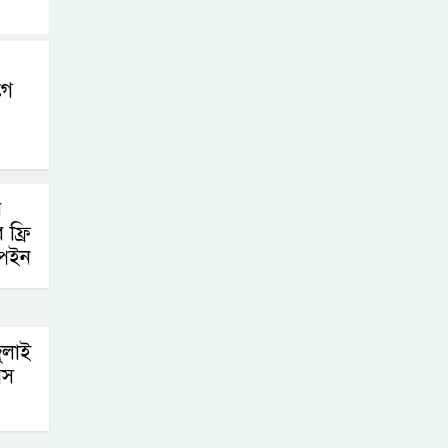
গে
র
ফ্রি
্পেইন
ুলাই
বস