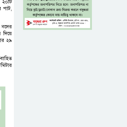
র ২০টি
চিকিৎসাব্যবস্থার
র পাট,
মানোন্নয়ন সম্ভব নয়: প্রধানমন্ত্রী
বিদ্যুৎ-জ্বালানি নিয়ে
্র নদের
অস্থিতিশীলতা
র দিয়ে
মার ২৯
সৃষ্টিতে সক্রিয় চক্র:
প্রধানমন্ত্রী
রবাহিত
তনু হত্যা মামলায়
িমিটার
সাবেক সেনাসদস্য
হাফিজুর রহমানকে
পুনরায় গ্রেপ্তার
হাসিনাকে ঘিরে
ঢাকা-দিল্লি সম্পর্কে
নতুন টানাপোড়েন