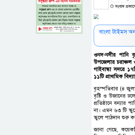
সংবাদ প্রকাশ
বাংলা টাইমস অ
ওনদ-নদীর পানি বৃদ
উপজেলার চরাঞ্চল ও 
গাইবান্ধা সদরে ১
১১টি প্রাথমিক বিদ্
বৃহস্পতিবার (৪ জুল
বৃষ্টি ও উজানের ঢল
প্রতিষ্ঠানে বন্যার 
না। এমন ৬৩ টি স্ক
স্কুলে পাঠদান শুরু 
জানা গেছে, কয়েকদ