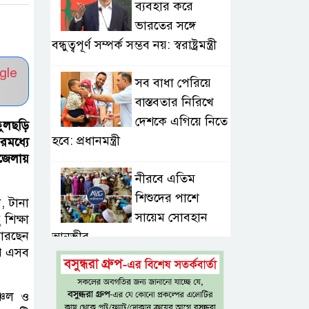
ব্যবহার করে
ভারতের সঙ্গে
বন্ধুত্বপূর্ণ সম্পর্ক সম্ভব নয়: স্বরাষ্ট্রমন্ত্রী
gle
সব বাধা পেরিয়ে
বাস্তবতার নিরিখে
দেশকে এগিয়ে নিতে
ফুলছড়ি
হবে: প্রধানমন্ত্রী
রমধ্যে
পজেলায়
নীরবে এতিম
শিশুদের পাশে
, টানা
সায়েম সোবহান
শিক্ষা
 পারছেন
আনভীর
থে এসব
সেবার মানসিকতা
ছাড়া
ঞ্চল ও