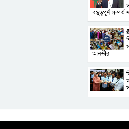
ভ
বন্ধুত্বপূর্ণ সম্পর্ক সম
শ
আনভীর
ব
অ
স