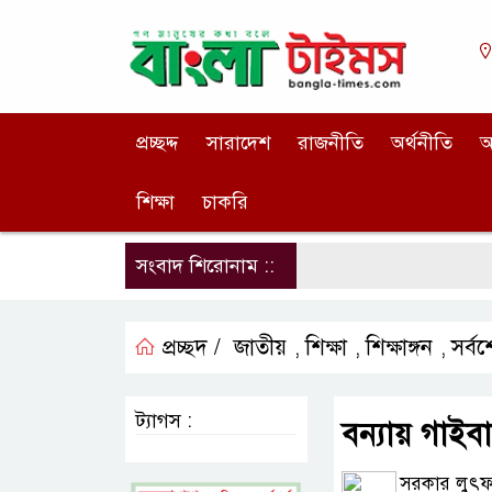
প্রচ্ছদ্দ
সারাদেশ
রাজনীতি
অর্থনীতি
আ
শিক্ষা
চাকরি
সংবাদ শিরোনাম ::
প্রচ্ছদ /
জাতীয়
শিক্ষা
শিক্ষাঙ্গন
সর্ব
,
,
,
ট্যাগস :
বন্যায় গাইবান
সরকার লুৎফর