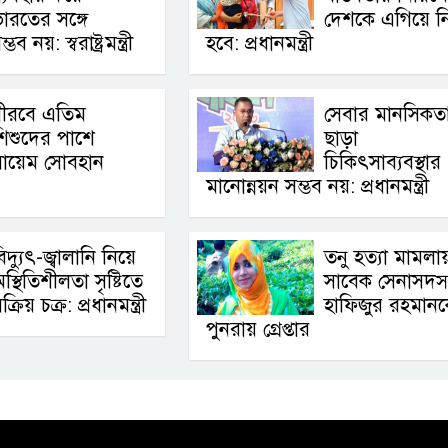
ারতের সঙ্গে
দেশকে এগিয়ে ন
্ভব নয়: স্বরাষ্ট্রমন্ত্রী
হবে: প্রধানমন্ত্রী
নীরবে এতিম
সেবার মানসিকত
িশুদের পাশে
ছাড়া
সায়েম সোবহান
চিকিৎসাব্যবস্থার
মানোন্নয়ন সম্ভব নয়: প্রধানমন্ত্রী
িদ্যুৎ-জ্বালানি নিয়ে
তনু হত্যা মামলায
স্থিতিশীলতা সৃষ্টিতে
সাবেক সেনাসদস্
ক্রিয় চক্র: প্রধানমন্ত্রী
হাফিজুর রহমান
পুনরায় গ্রেপ্তার