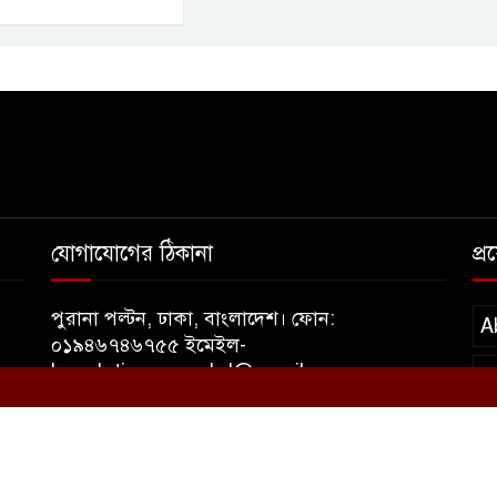
যোগাযোগের ঠিকানা
প্
পুরানা পল্টন, ঢাকা, বাংলাদেশ। ফোন:
A
০১৯৪৬৭৪৬৭৫৫ ইমেইল-
banglatimesnewsbd@gmail.com
T