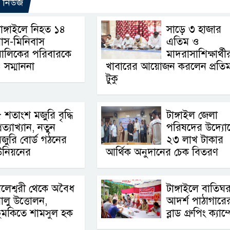
ো নিউজ
াঙ্গাইলে নিহত ১৪
সাড়ে ৩ হাজার
াস-মিনিবাস
এতিম ও
মালিকের পরিবারকে
মাদরাসাশিক্ষার্থী
 সম্মাননা
খাবারের আয়োজন করলেন প্রতিমন্ত
টুকু
 শতাংশ মজুরি বৃদ্ধি
টাঙ্গাইল জেলা
্রত্যাখ্যান, নতুন
পরিষদের উদ্যো
জুরি বোর্ড গঠনের
২৩ লাখ টাকার
উনিয়নের
আর্থিক অনুদানের চেক বিতরণ
লেশ্বরী থেকে অবৈধ
টাঙ্গাইলে বাতিঘ
ালু উত্তোলন,
আদর্শ পাঠাগারের 
ুমকিতে শামসুল হক
ব্লাড গ্রুপিং ক্যাম