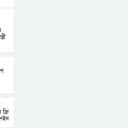
র
্রী
গে
র
ফ্রি
্পেইন