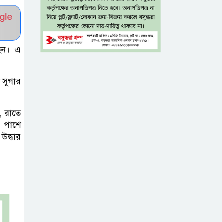
নিন্দা পুলিশের,
gle
গুজবে কান না দেওয়ার আহ্বান
শেখ হাসিনার দিল্লির
ছেন। এ
সংবাদ সম্মেলনের
সঙ্গে ভারত
 সুগার
সরকারের সম্পৃক্ততা নেই: জয়সোয়াল
টাঙ্গাইলে নিহত ১৪
, রাতে
র পাশে
বাস-মিনিবাস
উদ্ধার
মালিকের
পরিবারকে আর্থিক অনুদান ও সম্মাননা
সাড়ে ৩ হাজার
এতিম ও
মাদরাসাশিক্ষার্থীর