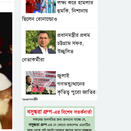
লক্ষ্য করে হামলার
হুমকি, নিশানায়
ছিলেন রোনাল্ডোও
প্রধানমন্ত্রীর প্রথম
চট্টগ্রাম সফর,
উচ্ছ্বসিত
নেতাকর্মীরা
জুলাই
গণঅভ্যুত্থানের
কৃতিত্ব পুরো জাতির:
তথ্যমন্ত্রী
গুরুত্বপূর্ণ ব্যক্তিদের
নিয়ে ‘অপপ্রচারের’