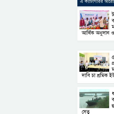
এ ক্যাটাগরির আর
ট
ব
আর্থিক অনুদান ও
৫
প
ম
দাবি চা শ্রমিক ই
ধ
ব
হ
সেতু